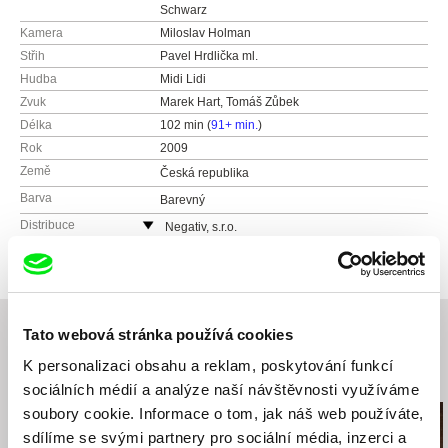
Schwarz
Kamera
Miloslav Holman
Střih
Pavel Hrdlička ml.
Hudba
Midi Lidi
Zvuk
Marek Hart, Tomáš Zůbek
Délka
102 min (
91+ min.
)
Rok
2009
Země
Česká republika
Barva
Barevný
Distribuce
Negativ, s.r.o.
Ostrovní 30
110 00 Praha
Česká republika
web:
http://www.negativ.cz/cz/
Tato webová stránka používá cookies
tel: (+420) 224933755
K personalizaci obsahu a reklam, poskytování funkcí
Související filmy (20)
sociálních médií a analýze naší návštěvnosti využíváme
soubory cookie. Informace o tom, jak náš web používáte,
sdílíme se svými partnery pro sociální média, inzerci a