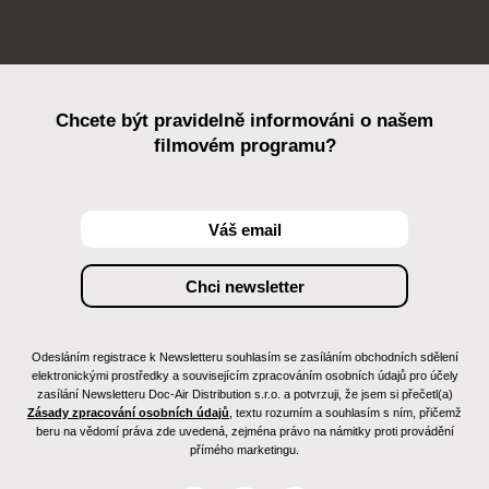
Chcete být pravidelně informováni o našem
filmovém programu?
Odesláním registrace k Newsletteru souhlasím se zasíláním obchodních sdělení
elektronickými prostředky a souvisejícím zpracováním osobních údajů pro účely
zasílání Newsletteru Doc-Air Distribution s.r.o. a potvrzuji, že jsem si přečetl(a)
Zásady zpracování osobních údajů
, textu rozumím a souhlasím s ním, přičemž
beru na vědomí práva zde uvedená, zejména právo na námitky proti provádění
přímého marketingu.