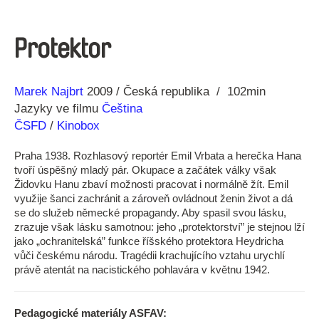
Protektor
Režie
Rok
Marek Najbrt
2009
Česká republika
102min
Jazyky ve filmu
Čeština
ČSFD
/
Kinobox
Praha 1938. Rozhlasový reportér Emil Vrbata a herečka Hana
tvoří úspěšný mladý pár. Okupace a začátek války však
Židovku Hanu zbaví možnosti pracovat i normálně žít. Emil
využije šanci zachránit a zároveň ovládnout ženin život a dá
se do služeb německé propagandy. Aby spasil svou lásku,
zrazuje však lásku samotnou: jeho „protektorství” je stejnou lží
jako „ochranitelská” funkce říšského protektora Heydricha
vůči českému národu. Tragédii krachujícího vztahu urychlí
právě atentát na nacistického pohlavára v květnu 1942.
Pedagogické materiály ASFAV: