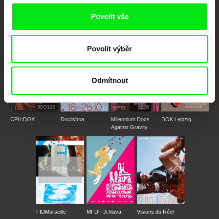
posouvat hranice dokumentárního filmu, propagovat jeho rozmanitost a
podporovat kvalitní autorské filmy.
Povolit vše
Členové Doc Alliance
Povolit výběr
Odmítnout
CPH:DOX
Doclisboa
Millennium Docs
DOK Leipzig
Against Gravity
FIDMarseille
MFDF Ji.hlava
Visions du Réel