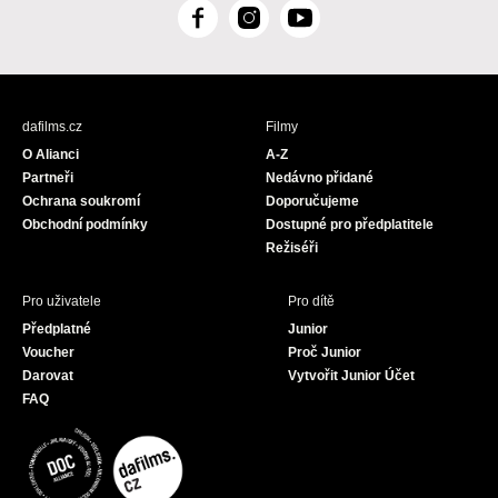
F
I
Y
a
n
o
c
s
u
e
t
T
b
a
u
dafilms.cz
Filmy
o
g
b
O Alianci
A-Z
o
r
e
Partneři
Nedávno přidané
k
a
Ochrana soukromí
Doporučujeme
m
Obchodní podmínky
Dostupné pro předplatitele
Režiséři
Pro uživatele
Pro dítě
Předplatné
Junior
Voucher
Proč Junior
Darovat
Vytvořit Junior Účet
FAQ