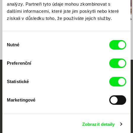
analýzy. Partneři tyto údaje mohou zkombinovat s
dalšími informacemi, které jste jim poskytli nebo které
získali v důsledku toho, že používáte jejich služby.
Drahomíra Vihanová
Václav Kadrnka
Bohdan Karásek
Zpráva o putování
Osmdesát dopisů
Lucie
studentů Petra a
Jakuba
Výběr
Nutné
souhlasu
Preferenční
Vaše online
Statistické
dokumentární kino
Marketingové
Nové festivalové filmy
každý týden
Zobrazit detaily
Portál DAFilms.cz je výsledkem tvůrčí spolupráce 7 klíčových evropských
festivalů dokumentárního filmu sdružených do Doc Alliance. Naším cílem je