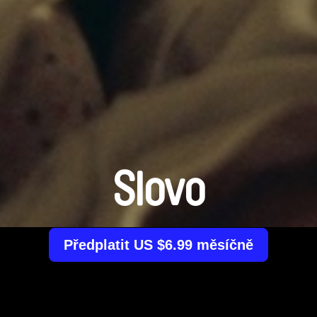
Slovo
Předplatit US $6.99 měsíčně