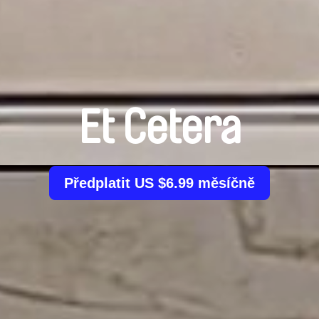
Et Cetera
Předplatit US $6.99 měsíčně