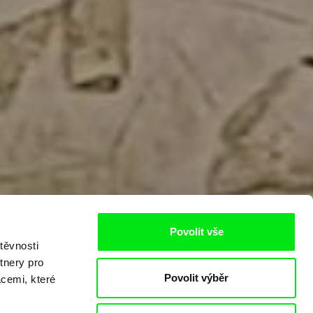
Povolit vše
těvnosti
tnery pro
Povolit výběr
acemi, které