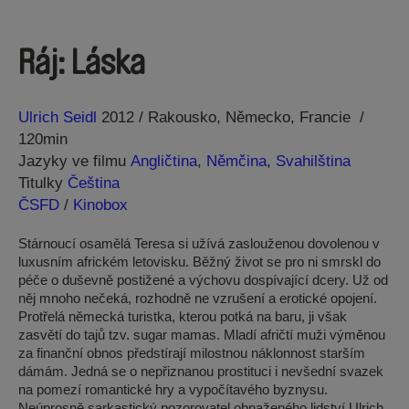
Ráj: Láska
Režie
Rok
Ulrich Seidl
2012
Rakousko
Německo
Francie
120min
Jazyky ve filmu
Angličtina
,
Němčina
,
Svahilština
Titulky
Čeština
ČSFD
/
Kinobox
Stárnoucí osamělá Teresa si užívá zaslouženou dovolenou v
luxusním africkém letovisku. Běžný život se pro ni smrskl do
péče o duševně postižené a výchovu dospívající dcery. Už od
něj mnoho nečeká, rozhodně ne vzrušení a erotické opojení.
Protřelá německá turistka, kterou potká na baru, ji však
zasvětí do tajů tzv. sugar mamas. Mladí afričtí muži výměnou
za finanční obnos předstírají milostnou náklonnost starším
dámám. Jedná se o nepřiznanou prostituci i nevšední svazek
na pomezí romantické hry a vypočítavého byznysu.
Neúprosně sarkastický pozorovatel obnaženého lidství Ulrich