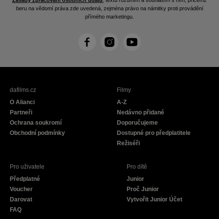
Zásady zpracování osobních údajů
, textu rozumím a souhlasím s ním, přičemž
beru na vědomí práva zde uvedená, zejména právo na námitky proti provádění
přímého marketingu.
F
I
Y
a
n
o
c
s
u
e
t
T
b
a
u
dafilms.cz
Filmy
o
g
b
O Alianci
A-Z
o
r
e
Partneři
Nedávno přidané
k
a
Ochrana soukromí
Doporučujeme
m
Obchodní podmínky
Dostupné pro předplatitele
Režiséři
Pro uživatele
Pro dítě
Předplatné
Junior
Voucher
Proč Junior
Darovat
Vytvořit Junior Účet
FAQ