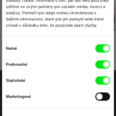
Související filmy (20)
soubory cookie. Informace o tom, jak náš web používáte,
sdílíme se svými partnery pro sociální média, inzerci a
analýzy. Partneři tyto údaje mohou zkombinovat s
dalšími informacemi, které jste jim poskytli nebo které
získali v důsledku toho, že používáte jejich služby.
Paweł Łoziński
Evangelia Kranioti
Paweł Łoziński
Kočky
Exotika, erotika atd.
Sestry
Výběr
Nutné
souhlasu
Preferenční
Statistické
Vaše online
dokumentární kino
Marketingové
Nové festivalové filmy
každý týden