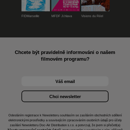
FIDMarseille
MFDF Ji.hlava
Visions du Réel
Chcete být pravidelně informováni o našem
filmovém programu?
Odesláním registrace k Newsletteru souhlasím se zasíláním obchodních sdělení
elektronickými prostředky a souvisejícím zpracováním osobních údajů pro účely
zasílání Newsletteru Doc-Air Distribution s.r.o. a potvrzuji, že jsem si přečetl(a)