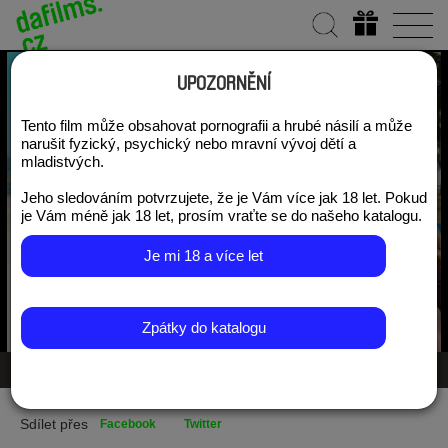
UPOZORNĚNÍ
Tento film může obsahovat pornografii a hrubé násilí a může
Ráj: Láska
narušit fyzický, psychický nebo mravní vývoj dětí a
mladistvých.
Jeho sledováním potvrzujete, že je Vám více jak 18 let. Pokud
Předplatit US $6.99 měsíčně
je Vám méně jak 18 let, prosím vraťte se do našeho katalogu.
Je mi 18 a více let
Zpátky do katalogu
Galerie 2/3
Sdílet přes
Facebook
Twitter