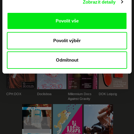
Zobrazit detaily
Portál DAFilms.cz je výsledkem tvůrčí spolupráce 7 klíčových evropských
festivalů dokumentárního filmu sdružených do Doc Alliance. Naším cílem je
Povolit vše
posouvat hranice dokumentárního filmu, propagovat jeho rozmanitost a
podporovat kvalitní autorské filmy.
Členové Doc Alliance
Povolit výběr
Odmítnout
CPH:DOX
Doclisboa
Millennium Docs
DOK Leipzig
Against Gravity