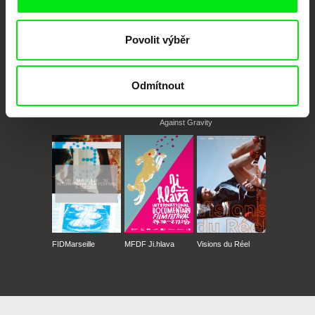
Povolit výběr
Odmítnout
CPH:DOX
Doclisboa
Millennium Docs
DOK Leipzig
Against Gravity
FIDMarseille
MFDF Ji.hlava
Visions du Réel