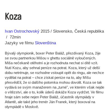
Koza
Režie
Rok
Ivan Ostrochovský
2015
Slovensko
Česká republika
72min
Jazyky ve filmu
Slovenština
Bývalý olympionik, boxer Peter Baláž, přezdívaný Koza, žije
se svou partnerkou Mišou v ghettu sociálně vyloučených.
Miša nečekaně otěhotní a je rozhodnuta nechat si dítě vzít.
Nutí Kozu, aby sehnal peníze na potrat. Koza, který už delší
dobu netrénuje, se rozhodne vstoupit opět do ringu, ale nechce
vydělat na potrat – chce získat peníze na to, aby Míšu
přesvědčil, že si dalšího potomka mohou dovolit. Koza se tak
vydává se svým manažerem na „turné", ve kterém však nejde
o vítězství, ale o to, kolik úderů dokáže Koza vydržet. Ve filmu
hraje sám sebe nejen Peter Baláž, účastník olympiády v
Atlantě, ale také jeho trenér Ján Franek, který boxoval na
olympiádě v Moskvě.