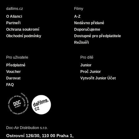
b
a
u
dafilms.cz
Filmy
o
g
b
O Alianci
A-Z
o
r
e
Partneři
Nedávno přidané
k
a
Ochrana soukromí
Doporučujeme
m
Obchodní podmínky
Dostupné pro předplatitele
Režiséři
Pro uživatele
Pro dítě
Předplatné
Junior
Voucher
Proč Junior
Darovat
Vytvořit Junior Účet
FAQ
Doc-Air Distribution s.r.o.
Ostrovní 126/30, 110 00 Praha 1,