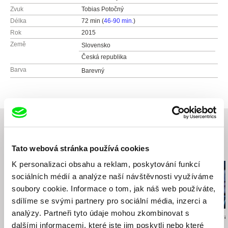
Zvuk
Tobias Potočný
Délka
72 min (
46-90 min.
)
Rok
2015
Země
Slovensko
Česká republika
Barva
Barevný
Tato webová stránka používá cookies
Související filmy (20)
K personalizaci obsahu a reklam, poskytování funkcí
sociálních médií a analýze naší návštěvnosti využíváme
soubory cookie. Informace o tom, jak náš web používáte,
sdílíme se svými partnery pro sociální média, inzerci a
analýzy. Partneři tyto údaje mohou zkombinovat s
Iveta Grófová
Petr Václav
Veronika Lišková
Až do města Aš
dalšími informacemi, které jste jim poskytli nebo které
Cesta ven
Návštěvníci