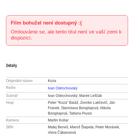
Film bohužel není dostupný :(
Omlouváme se, ale tento titul není ve vaší zemi k
dispozici.
Detaily
Originální název
Koza
Režie
Ivan Ostrochovský
Scénář
Ivan Ostrochovský, Marek Leščák
Hrají
Peter "Koza" Baláž, Zvonko Lakčevič, Ján
Franek, Stanislava Bongilajová, Nikola
Bongilajová, Tatiana Piussi
Kamera
Martin Kollar
Střih
Matej Beneš, Maroš Šlapeta, Peter Morávek,
Viera Čákanyová