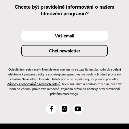
Chcete být pravidelně informováni o našem
filmovém programu?
Odesláním registrace k Newsletteru souhlasím se zasíláním obchodních sdělení
elektronickými prostředky a souvisejícím zpracováním osobních údajů pro účely
zasílání Newsletteru Doc-Air Distribution s.r.o. a potvrzuji, že jsem si přečetl(a)
Zásady zpracování osobních údajů
, textu rozumím a souhlasím s ním, přičemž
beru na vědomí práva zde uvedená, zejména právo na námitky proti provádění
přímého marketingu.
F
I
Y
a
n
o
c
s
u
e
t
T