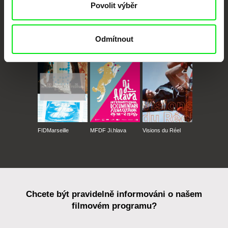
Povolit výběr
CPH:DOX
Doclisboa
Millennium Docs
DOK Leipzig
Odmítnout
Against Gravity
FIDMarseille
MFDF Ji.hlava
Visions du Réel
Chcete být pravidelně informováni o našem
filmovém programu?