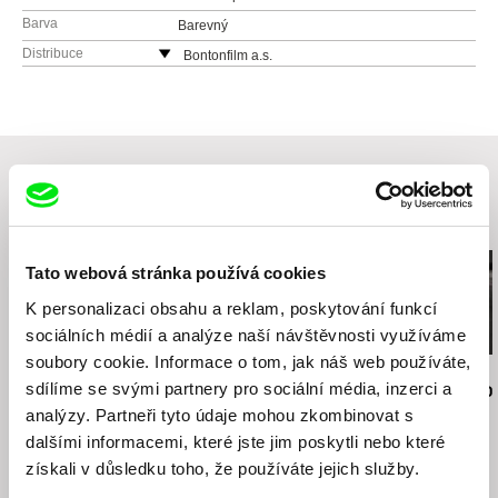
Barva
Barevný
Distribuce
Bontonfilm a.s.
Česká republika
web:
http://www.bontonfilm.cz
e-mail:
petra.pachl@bontonfilm.cz
Související filmy (20)
Tato webová stránka používá cookies
K personalizaci obsahu a reklam, poskytování funkcí
sociálních médií a analýze naší návštěvnosti využíváme
soubory cookie. Informace o tom, jak náš web používáte,
Jiří Menzel
Nikolas Sand
Martin Hollý
sdílíme se svými partnery pro sociální média, inzerci a
Na samotě u lesa
léto09
Případ pro o
analýzy. Partneři tyto údaje mohou zkombinovat s
dalšími informacemi, které jste jim poskytli nebo které
získali v důsledku toho, že používáte jejich služby.