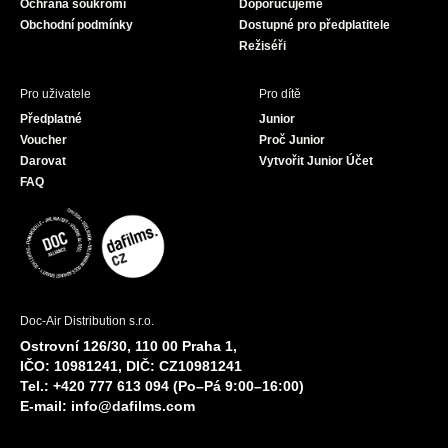
Ochrana soukromí
Doporučujeme
m
Obchodní podmínky
Dostupné pro předplatitele
Režiséři
Pro uživatele
Pro dítě
Předplatné
Junior
Voucher
Proč Junior
Darovat
Vytvořit Junior Účet
FAQ
Doc-Air Distribution s.r.o.
Ostrovní 126/30, 110 00 Praha 1,
IČO: 10981241, DIČ: CZ10981241
Tel.: +420 777 613 094 (Po–Pá 9:00–16:00)
E-mail:
info@dafilms.com