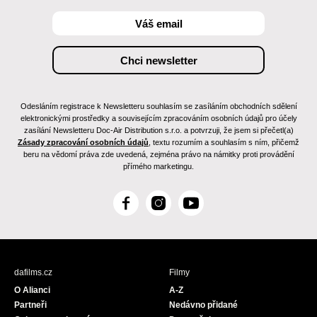
Odesláním registrace k Newsletteru souhlasím se zasíláním obchodních sdělení
elektronickými prostředky a souvisejícím zpracováním osobních údajů pro účely
zasílání Newsletteru Doc-Air Distribution s.r.o. a potvrzuji, že jsem si přečetl(a)
Zásady zpracování osobních údajů
, textu rozumím a souhlasím s ním, přičemž
beru na vědomí práva zde uvedená, zejména právo na námitky proti provádění
přímého marketingu.
F
I
Y
a
n
o
c
s
u
e
t
T
b
a
u
dafilms.cz
Filmy
o
g
b
O Alianci
A-Z
o
r
e
Partneři
Nedávno přidané
k
a