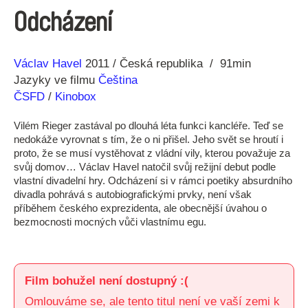
Odcházení
Režie
Rok
Václav Havel
2011
Česká republika
91min
Jazyky ve filmu
Čeština
ČSFD
/
Kinobox
Vilém Rieger zastával po dlouhá léta funkci kancléře. Teď se
nedokáže vyrovnat s tím, že o ni přišel. Jeho svět se hroutí i
proto, že se musí vystěhovat z vládní vily, kterou považuje za
svůj domov… Václav Havel natočil svůj režijní debut podle
vlastní divadelní hry. Odcházení si v rámci poetiky absurdního
divadla pohrává s autobiografickými prvky, není však
příběhem českého exprezidenta, ale obecnější úvahou o
bezmocnosti mocných vůči vlastnímu egu.
Film bohužel není dostupný :(
Omlouváme se, ale tento titul není ve vaší zemi k