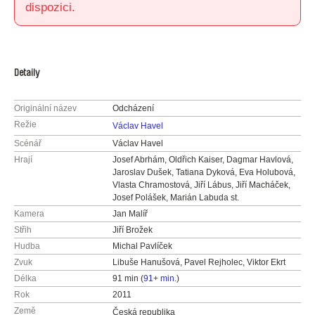
dispozici.
Detaily
Originální název
Odcházení
Režie
Václav Havel
Scénář
Václav Havel
Hrají
Josef Abrhám, Oldřich Kaiser, Dagmar Havlová,
Jaroslav Dušek, Tatiana Dyková, Eva Holubová,
Vlasta Chramostová, Jiří Lábus, Jiří Macháček,
Josef Polášek, Marián Labuda st.
Kamera
Jan Malíř
Střih
Jiří Brožek
Hudba
Michal Pavlíček
Zvuk
Libuše Hanušová, Pavel Rejholec, Viktor Ekrt
Délka
91 min (
91+ min.
)
Rok
2011
Země
Česká republika