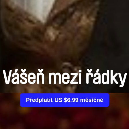
Vášeň mezi řádky
Předplatit US $6.99 měsíčně