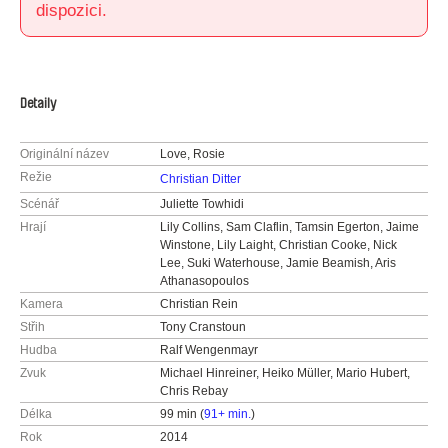
dispozici.
Detaily
Originální název
Love, Rosie
Režie
Christian Ditter
Scénář
Juliette Towhidi
Hrají
Lily Collins, Sam Claflin, Tamsin Egerton, Jaime
Winstone, Lily Laight, Christian Cooke, Nick
Lee, Suki Waterhouse, Jamie Beamish, Aris
Athanasopoulos
Kamera
Christian Rein
Střih
Tony Cranstoun
Hudba
Ralf Wengenmayr
Zvuk
Michael Hinreiner, Heiko Müller, Mario Hubert,
Chris Rebay
Délka
99 min (
91+ min.
)
Rok
2014