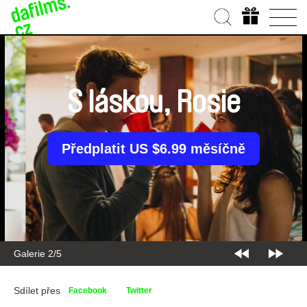
S láskou, Rosie
Předplatit US $6.99 měsíčně
Galerie 3/5
Sdílet přes
Facebook
Twitter