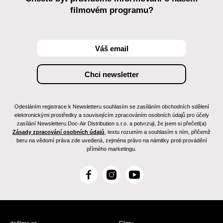
filmovém programu?
Odesláním registrace k Newsletteru souhlasím se zasíláním obchodních sdělení
elektronickými prostředky a souvisejícím zpracováním osobních údajů pro účely
zasílání Newsletteru Doc-Air Distribution s.r.o. a potvrzuji, že jsem si přečetl(a)
Zásady zpracování osobních údajů
, textu rozumím a souhlasím s ním, přičemž
beru na vědomí práva zde uvedená, zejména právo na námitky proti provádění
přímého marketingu.
F
I
Y
a
n
o
c
s
u
e
t
T
b
a
u