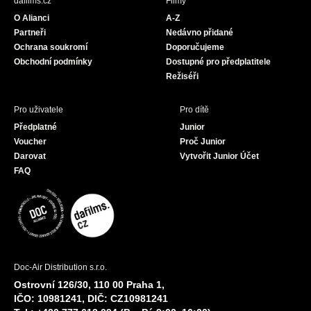
dafilms.cz
Filmy
o
g
b
O Alianci
A-Z
o
r
e
Partneři
Nedávno přidané
k
a
Ochrana soukromí
Doporučujeme
m
Obchodní podmínky
Dostupné pro předplatitele
Režiséři
Pro uživatele
Pro dítě
Předplatné
Junior
Voucher
Proč Junior
Darovat
Vytvořit Junior Účet
FAQ
Doc-Air Distribution s.r.o.
Ostrovní 126/30, 110 00 Praha 1,
IČO: 10981241, DIČ: CZ10981241