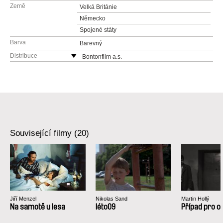
Země
Velká Británie
Německo
Spojené státy
Barva
Barevný
Distribuce
Bontonfilm a.s.
Česká republika
web:
http://www.bontonfilm.cz
e-mail:
petra.pachl@bontonfilm.cz
Související filmy (20)
Jiří Menzel
Nikolas Sand
Martin Hollý
Na samotě u lesa
léto09
Případ pro o