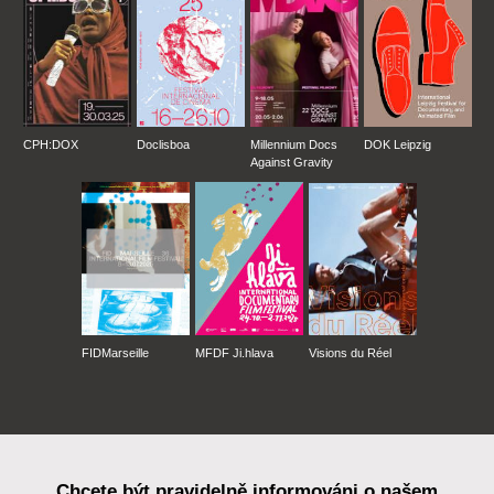
CPH:DOX
Doclisboa
Millennium Docs
DOK Leipzig
Against Gravity
FIDMarseille
MFDF Ji.hlava
Visions du Réel
Chcete být pravidelně informováni o našem