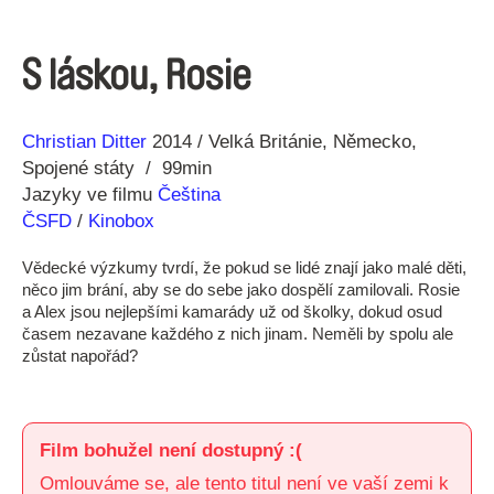
S láskou, Rosie
Režie
Rok
Christian Ditter
2014
Velká Británie
Německo
Spojené státy
99min
Jazyky ve filmu
Čeština
ČSFD
/
Kinobox
Vědecké výzkumy tvrdí, že pokud se lidé znají jako malé děti,
něco jim brání, aby se do sebe jako dospělí zamilovali. Rosie
a Alex jsou nejlepšími kamarády už od školky, dokud osud
časem nezavane každého z nich jinam. Neměli by spolu ale
zůstat napořád?
Film bohužel není dostupný :(
Omlouváme se, ale tento titul není ve vaší zemi k