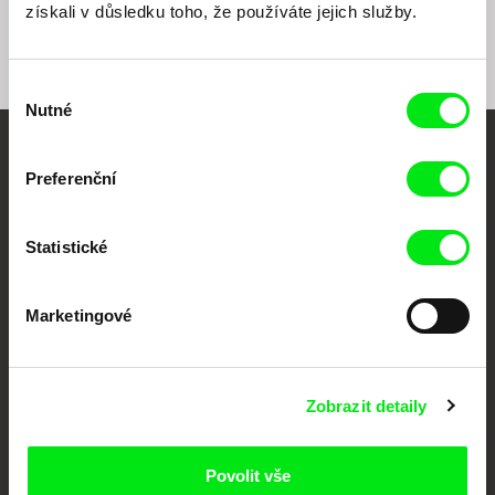
získali v důsledku toho, že používáte jejich služby.
Výběr
Nutné
souhlasu
Vaše online
Preferenční
dokumentární kino
Statistické
Nové festivalové filmy
každý týden
Marketingové
Portál DAFilms.cz je výsledkem tvůrčí spolupráce 7 klíčových evropských
festivalů dokumentárního filmu sdružených do Doc Alliance. Naším cílem je
posouvat hranice dokumentárního filmu, propagovat jeho rozmanitost a
Zobrazit detaily
podporovat kvalitní autorské filmy.
Členové Doc Alliance
Povolit vše