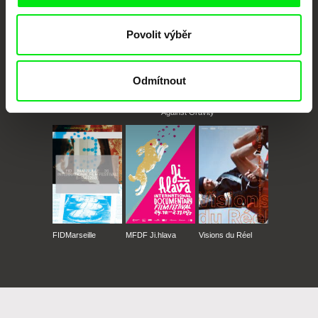
Povolit výběr
Odmítnout
CPH:DOX
Doclisboa
Millennium Docs
DOK Leipzig
Against Gravity
FIDMarseille
MFDF Ji.hlava
Visions du Réel