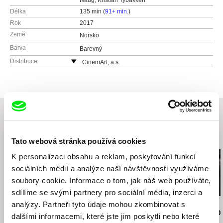
Naug, Kristian Tybakken
Délka
135 min (
91+ min.
)
Rok
2017
Země
Norsko
Barva
Barevný
Distribuce
CinemArt, a.s.
Národní třída 28
111 21 Praha 1
Česká republika
web:
http://www.cinemart.cz
tel: +420 224 949 110
fax: +420 221 105 220
Související filmy (20)
Tato webová stránka používá cookies
e-mail:
info@cinemart.cz
K personalizaci obsahu a reklam, poskytování funkcí
sociálních médií a analýze naší návštěvnosti využíváme
soubory cookie. Informace o tom, jak náš web používáte,
sdílíme se svými partnery pro sociální média, inzerci a
analýzy. Partneři tyto údaje mohou zkombinovat s
Jiří Menzel
Nikolas Sand
Martin Hollý
Na samotě u lesa
léto09
Případ pro o
dalšími informacemi, které jste jim poskytli nebo které