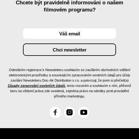
Chcete být pravidelně informováni o našem
filmovém programu?
Odesláním registrace k Newsletteru souhlasím se zasíláním obchodních sdělení
elektronickými prostředky a souvisejícím zpracováním osobních údajů pro účely
zasílání Newsletteru Doc-Air Distribution s.r.o. a potvrzuji, že jsem si přečetl(a)
Zásady zpracování osobních údajů
, textu rozumím a souhlasím s ním, přičemž
beru na vědomí práva zde uvedená, zejména právo na námitky proti provádění
přímého marketingu.
F
I
Y
a
n
o
c
s
u
e
t
T