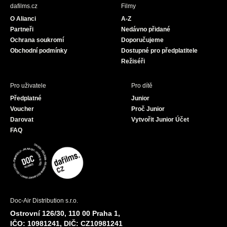
b
a
u
dafilms.cz
Filmy
o
g
b
O Alianci
A-Z
o
r
e
Partneři
Nedávno přidané
k
a
Ochrana soukromí
Doporučujeme
m
Obchodní podmínky
Dostupné pro předplatitele
Režiséři
Pro uživatele
Pro dítě
Předplatné
Junior
Voucher
Proč Junior
Darovat
Vytvořit Junior Účet
FAQ
Doc-Air Distribution s.r.o.
Ostrovní 126/30, 110 00 Praha 1,
IČO: 10981241, DIČ: CZ10981241