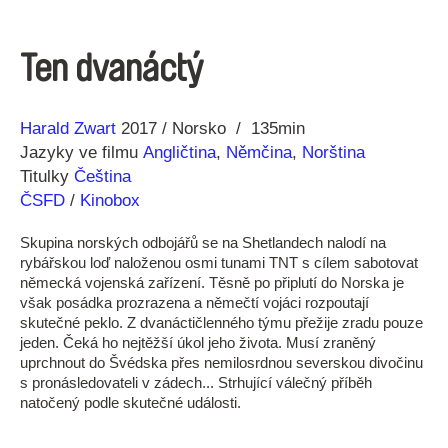
Ten dvanáctý
Režie
Rok
Harald Zwart
2017
Norsko
135min
Jazyky ve filmu
Angličtina
,
Němčina
,
Norština
Titulky
Čeština
ČSFD
/
Kinobox
Skupina norských odbojářů se na Shetlandech nalodí na
rybářskou loď naloženou osmi tunami TNT s cílem sabotovat
německá vojenská zařízení. Těsně po připlutí do Norska je
však posádka prozrazena a němečtí vojáci rozpoutají
skutečné peklo. Z dvanáctičlenného týmu přežije zradu pouze
jeden. Čeká ho nejtěžší úkol jeho života. Musí zraněný
uprchnout do Švédska přes nemilosrdnou severskou divočinu
s pronásledovateli v zádech... Strhující válečný příběh
natočený podle skutečné události.