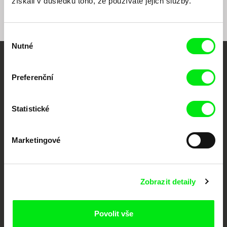
získali v důsledku toho, že používáte jejich služby.
Výběr
Nutné
souhlasu
Vaše online
Preferenční
dokumentární kino
Statistické
Nové festivalové filmy
každý týden
Marketingové
Portál DAFilms.cz je výsledkem tvůrčí spolupráce 7 klíčových evropských
festivalů dokumentárního filmu sdružených do Doc Alliance. Naším cílem je
posouvat hranice dokumentárního filmu, propagovat jeho rozmanitost a
podporovat kvalitní autorské filmy.
Zobrazit detaily
Členové Doc Alliance
Povolit vše