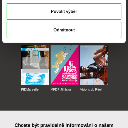
Povolit výběr
Odmítnout
CPH:DOX
Doclisboa
Millennium Docs
DOK Leipzig
Against Gravity
FIDMarseille
MFDF Ji.hlava
Visions du Réel
Chcete být pravidelně informováni o našem