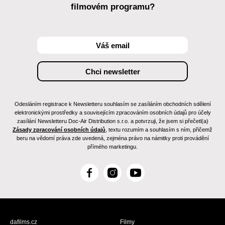
filmovém programu?
Odesláním registrace k Newsletteru souhlasím se zasíláním obchodních sdělení
elektronickými prostředky a souvisejícím zpracováním osobních údajů pro účely
zasílání Newsletteru Doc-Air Distribution s.r.o. a potvrzuji, že jsem si přečetl(a)
Zásady zpracování osobních údajů
, textu rozumím a souhlasím s ním, přičemž
beru na vědomí práva zde uvedená, zejména právo na námitky proti provádění
přímého marketingu.
F
I
Y
a
n
o
c
s
u
e
t
T
b
a
u
dafilms.cz
Filmy