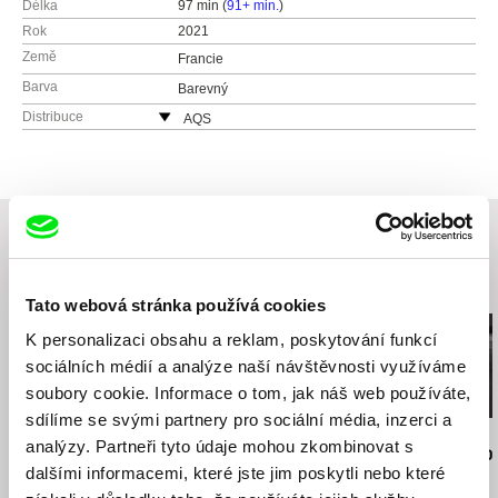
Délka
97 min (
91+ min.
)
Rok
2021
Země
Francie
Barva
Barevný
Distribuce
AQS
Kunětická 2534/2
12000 Praha 2
Česká republika
web:
http://www.aqs.cz/
tel: +420 221 436 105
e-mail:
sales@aqs.cz
,
jan.rubes@magicbox.cz
Související filmy (20)
Tato webová stránka používá cookies
K personalizaci obsahu a reklam, poskytování funkcí
sociálních médií a analýze naší návštěvnosti využíváme
soubory cookie. Informace o tom, jak náš web používáte,
sdílíme se svými partnery pro sociální média, inzerci a
Jiří Menzel
Nikolas Sand
Martin Hollý
analýzy. Partneři tyto údaje mohou zkombinovat s
Na samotě u lesa
léto09
Případ pro o
dalšími informacemi, které jste jim poskytli nebo které