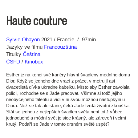
Haute couture
Režie
Rok
Sylvie Ohayon
2021
Francie
97min
Jazyky ve filmu
Francouzština
Titulky
Čeština
ČSFD
/
Kinobox
Esther je na konci své kariéry hlavní švadleny módního domu
Dior. Když se jednoho dne vrací z práce, v metru jí asi
dvacetiletá dívka ukradne kabelku. Místo aby Esther zavolala
policii, rozhodne se s Jade pracovat. Všimne si totiž jejího
neobyčejného talentu a vidí v ní svou možnou nástupkyni u
Diora. Než se tak ale stane, čeká Jade tvrdá životní zkouška.
Stát se jednou z nejlepších švadlen světa není totiž vůbec
jednoduché a módní svět je sice krásný, ale zároveň i velmi
krutý. Podaří se Jade v tomto drsném světě uspět?