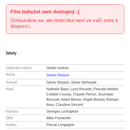
Film bohužel není dostupný :(
Omlouváme se, ale tento titul není ve vaší zemi k
dispozici.
Detaily
Originální název
Haute couture
Režie
Sylvie Ohayon
Scénář
Sylvie Ohayon, Sylvie Verheyde
Hrají
Nathalie Baye, Lyna Khoudri, Pascale Arbillot,
Clotilde Courau, Claude Perron, Soumaye
Bocoum, Adam Bessa, Virgile Bramly, Romain
Brau, Claudine Vincent
Kamera
Georges Lechaptois
Střih
Mike Fromentin
Hudba
Pascal Lengagne