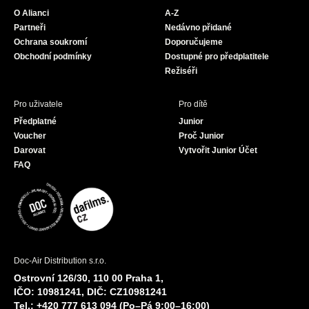
o
g
b
O Alianci
A-Z
o
r
e
Partneři
Nedávno přidané
k
a
Ochrana soukromí
Doporučujeme
m
Obchodní podmínky
Dostupné pro předplatitele
Režiséři
Pro uživatele
Pro dítě
Předplatné
Junior
Voucher
Proč Junior
Darovat
Vytvořit Junior Účet
FAQ
Doc-Air Distribution s.r.o.
Ostrovní 126/30, 110 00 Praha 1,
IČO: 10981241, DIČ: CZ10981241
Tel.: +420 777 613 094 (Po–Pá 9:00–16:00)