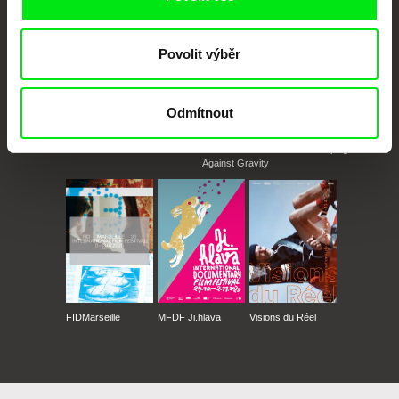
Povolit výběr
Odmítnout
CPH:DOX
Doclisboa
Millennium Docs
DOK Leipzig
Against Gravity
FIDMarseille
MFDF Ji.hlava
Visions du Réel