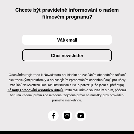
Chcete být pravidelně informováni o našem
filmovém programu?
Odesláním registrace k Newsletteru souhlasím se zasíláním obchodních sdělení
elektronickými prostředky a souvisejícím zpracováním osobních údajů pro účely
zasílání Newsletteru Doc-Air Distribution s.r.o. a potvrzuji, že jsem si přečetl(a)
Zásady zpracování osobních údajů
, textu rozumím a souhlasím s ním, přičemž
beru na vědomí práva zde uvedená, zejména právo na námitky proti provádění
přímého marketingu.
F
I
Y
a
n
o
c
s
u