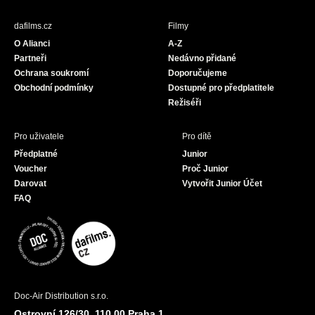
e
t
T
b
a
u
dafilms.cz
Filmy
o
g
b
O Alianci
A-Z
o
r
e
Partneři
Nedávno přidané
k
a
Ochrana soukromí
Doporučujeme
m
Obchodní podmínky
Dostupné pro předplatitele
Režiséři
Pro uživatele
Pro dítě
Předplatné
Junior
Voucher
Proč Junior
Darovat
Vytvořit Junior Účet
FAQ
Doc-Air Distribution s.r.o.
Ostrovní 126/30, 110 00 Praha 1,