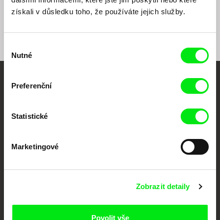
Komunistky!
Cesta snů
322
získali v důsledku toho, že používáte jejich služby.
Výběr
Nutné
souhlasu
Vaše online
Preferenční
dokumentární kino
Statistické
Nové festivalové filmy
každý týden
Marketingové
Portál DAFilms.cz je výsledkem tvůrčí spolupráce 7 klíčových evropských
festivalů dokumentárního filmu sdružených do Doc Alliance. Naším cílem je
Zobrazit detaily
posouvat hranice dokumentárního filmu, propagovat jeho rozmanitost a
podporovat kvalitní autorské filmy.
Členové Doc Alliance
Povolit vše