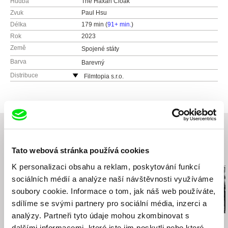
Hudba
The Haxan Cloak
Zvuk
Paul Hsu
Délka
179 min (
91+ min.
)
Rok
2023
Země
Spojené státy
Barva
Barevný
Distribuce
Filmtopia s.r.o.
Lovinského 39
811 04 Bratislava
Slovensko
web:
http://www.filmtopia.sk/
tel: 00421 903 564 164
e-mail:
silvia@filmtopia.sk
,
filmtopia@filmtopi
Tato webová stránka používá cookies
Související filmy (20)
a.sk
K personalizaci obsahu a reklam, poskytování funkcí
sociálních médií a analýze naší návštěvnosti využíváme
soubory cookie. Informace o tom, jak náš web používáte,
sdílíme se svými partnery pro sociální média, inzerci a
analýzy. Partneři tyto údaje mohou zkombinovat s
Christopher Small
Angela Schanelec
Dušan Hanák
dalšími informacemi, které jste jim poskytli nebo které