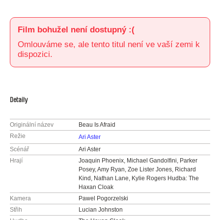
Film bohužel není dostupný :(
Omlouváme se, ale tento titul není ve vaší zemi k
dispozici.
Detaily
Originální název
Beau Is Afraid
Režie
Ari Aster
Scénář
Ari Aster
Hrají
Joaquin Phoenix, Michael Gandolfini, Parker
Posey, Amy Ryan, Zoe Lister Jones, Richard
Kind, Nathan Lane, Kylie Rogers Hudba: The
Haxan Cloak
Kamera
Pawel Pogorzelski
Střih
Lucian Johnston