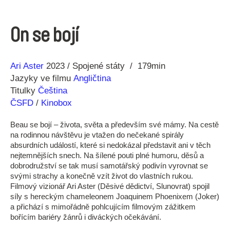
On se bojí
Režie
Rok
Ari Aster
2023
Spojené státy
179min
Jazyky ve filmu
Angličtina
Titulky
Čeština
ČSFD
/
Kinobox
Beau se bojí – života, světa a především své mámy. Na cestě
na rodinnou návštěvu je vtažen do nečekané spirály
absurdních událostí, které si nedokázal představit ani v těch
nejtemnějších snech. Na šílené pouti plné humoru, děsů a
dobrodružství se tak musí samotářský podivín vyrovnat se
svými strachy a konečně vzít život do vlastních rukou.
Filmový vizionář Ari Aster (Děsivé dědictví, Slunovrat) spojil
síly s hereckým chameleonem Joaquinem Phoenixem (Joker)
a přichází s mimořádně pohlcujícím filmovým zážitkem
bořícím bariéry žánrů i diváckých očekávání.