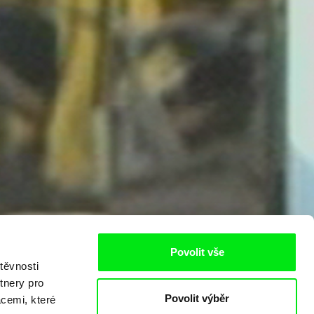
Povolit vše
těvnosti
tnery pro
Povolit výběr
acemi, které