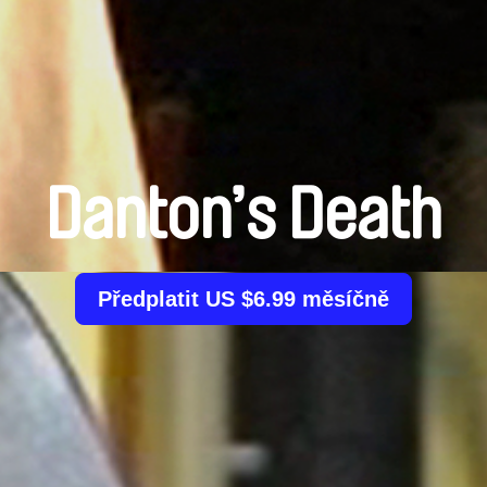
Danton’s Death
Předplatit US $6.99 měsíčně