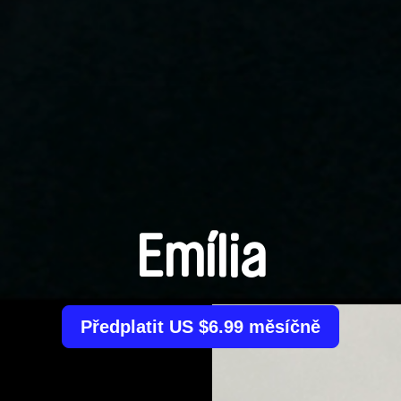
Emília
Předplatit US $6.99 měsíčně