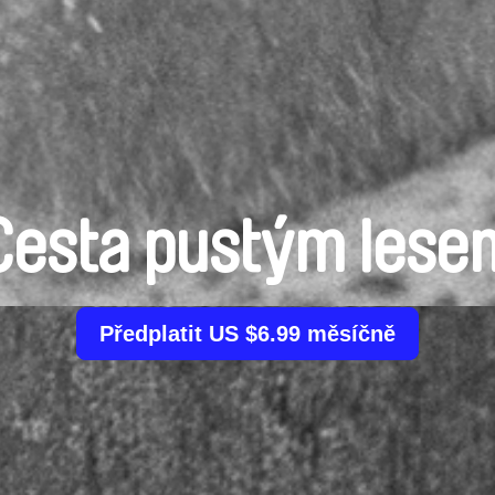
Cesta pustým lese
Předplatit US $6.99 měsíčně