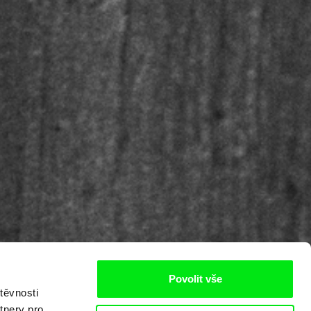
Povolit vše
těvnosti
tnery pro