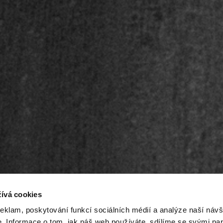
ívá cookies
reklam, poskytování funkcí sociálních médií a analýze naší návš
 Informace o tom, jak náš web používáte, sdílíme se svými par