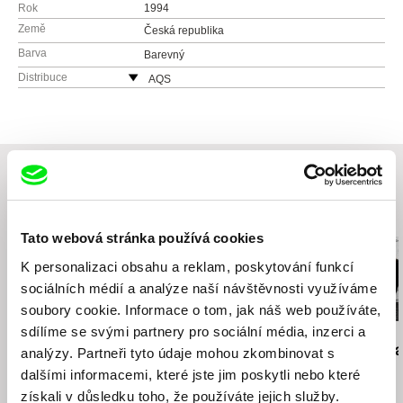
Rok
1994
Země
Česká republika
Barva
Barevný
Distribuce
AQS
Kunětická 2534/2
12000 Praha 2
Česká republika
web:
http://www.aqs.cz/
tel: +420 221 436 105
e-mail:
sales@aqs.cz
,
jan.rubes@magicbox.cz
Související filmy (20)
Tato webová stránka používá cookies
K personalizaci obsahu a reklam, poskytování funkcí
sociálních médií a analýze naší návštěvnosti využíváme
soubory cookie. Informace o tom, jak náš web používáte,
sdílíme se svými partnery pro sociální média, inzerci a
Elo Havetta
Dušan Hanák
Viktar Korzoun
Ľalie poľné
322
Amerykanka. 
analýzy. Partneři tyto údaje mohou zkombinovat s
included
dalšími informacemi, které jste jim poskytli nebo které
získali v důsledku toho, že používáte jejich služby.