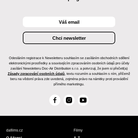
Odesláním registrace k Newsletteru souhlasím se zasíláním obchodních sdělení
elektronickými prostředky a souvisejícím zpracováním osobních údajů pro účely
zasílání Newsletteru Doc-Air Distribution s.r.o. a potvrzuji, že jsem si přečetl(a)
Zásady zpracování osobních údajů
, textu rozumím a souhlasím s ním, přičemž
beru na vědomí práva zde uvedená, zejména právo na námitky proti provádění
přímého marketingu.
F
I
Y
a
n
o
c
s
u
e
t
T
b
a
u
dafilms.cz
Filmy
o
g
b