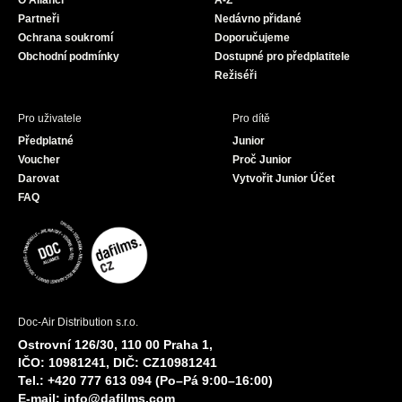
O Alianci
A-Z
o
r
e
Partneři
Nedávno přidané
k
a
Ochrana soukromí
Doporučujeme
m
Obchodní podmínky
Dostupné pro předplatitele
Režiséři
Pro uživatele
Pro dítě
Předplatné
Junior
Voucher
Proč Junior
Darovat
Vytvořit Junior Účet
FAQ
Doc-Air Distribution s.r.o.
Ostrovní 126/30, 110 00 Praha 1,
IČO: 10981241, DIČ: CZ10981241
Tel.: +420 777 613 094 (Po–Pá 9:00–16:00)
E-mail:
info@dafilms.com