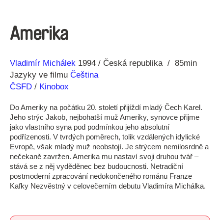
Amerika
Režie
Rok
Vladimír Michálek
1994
Česká republika
85min
Jazyky ve filmu
Čeština
ČSFD
/
Kinobox
Do Ameriky na počátku 20. století přijíždí mladý Čech Karel.
Jeho strýc Jakob, nejbohatší muž Ameriky, synovce přijme
jako vlastního syna pod podmínkou jeho absolutní
podřízenosti. V tvrdých poměrech, tolik vzdálených idylické
Evropě, však mladý muž neobstojí. Je strýcem nemilosrdně a
nečekaně zavržen. Amerika mu nastaví svoji druhou tvář –
stává se z něj vyděděnec bez budoucnosti. Netradiční
postmoderní zpracování nedokončeného románu Franze
Kafky Nezvěstný v celovečerním debutu Vladimíra Michálka.