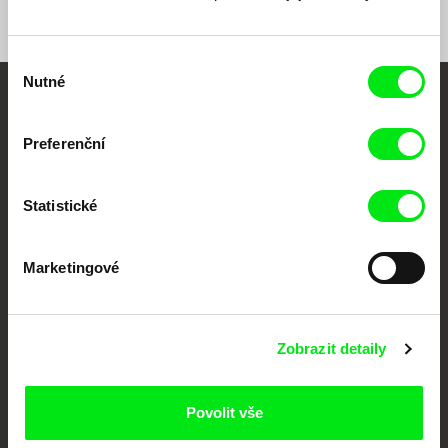
Výběr
Nutné
souhlasu
Vaše online
Preferenční
dokumentární kino
Nové festivalové filmy
Statistické
každý týden
Marketingové
Portál DAFilms.cz je výsledkem tvůrčí spolupráce 7 klíčových evropských
festivalů dokumentárního filmu sdružených do Doc Alliance. Naším cílem je
posouvat hranice dokumentárního filmu, propagovat jeho rozmanitost a
podporovat kvalitní autorské filmy.
Zobrazit detaily
Členové Doc Alliance
Povolit vše