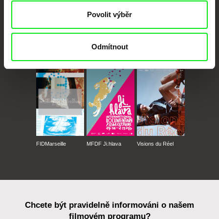
Povolit výběr
Odmítnout
CPH:DOX
Doclisboa
Millennium Docs
DOK Leipzig
Against Gravity
FIDMarseille
MFDF Ji.hlava
Visions du Réel
Chcete být pravidelně informováni o našem
filmovém programu?