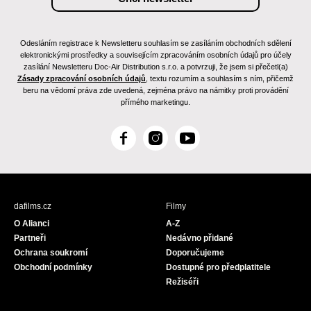
Odesláním registrace k Newsletteru souhlasím se zasíláním obchodních sdělení
elektronickými prostředky a souvisejícím zpracováním osobních údajů pro účely
zasílání Newsletteru Doc-Air Distribution s.r.o. a potvrzuji, že jsem si přečetl(a)
Zásady zpracování osobních údajů
, textu rozumím a souhlasím s ním, přičemž
beru na vědomí práva zde uvedená, zejména právo na námitky proti provádění
přímého marketingu.
F
I
Y
a
n
o
c
s
u
e
t
T
b
a
u
dafilms.cz
Filmy
o
g
b
O Alianci
A-Z
o
r
e
Partneři
Nedávno přidané
k
a
Ochrana soukromí
Doporučujeme
m
Obchodní podmínky
Dostupné pro předplatitele
Režiséři