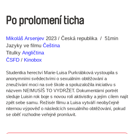
Po prolomení ticha
Režie
Rok
Mikoláš Arsenjev
2023
Česká republika
51min
Jazyky ve filmu
Čeština
Titulky
Angličtina
ČSFD
/
Kinobox
Studentka herectví Marie-Luisa Purkrábková vystoupila s
anonymními svědectvími o sexuálním obtěžování a
zneužívání moci na své škole a spoluzaložila iniciativu s
názvem NE!MUSÍŠ TO VYDRŽET. Dokumentární portrét
sleduje Luisin rok boje s novou rolí aktivistky a jejím cílem najít
zpět sebe samu. Režisér filmu a Luisa vytváří neobyčejně
niternou výpověď o následcích sexuálního obtěžování, pokud
se oběť rozhodne veřejně promluvit.