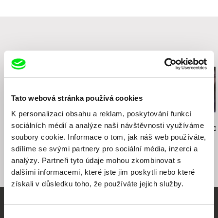
Související filmy (18)
Tato webová stránka používá cookies
K personalizaci obsahu a reklam, poskytování funkcí
Peter Liechti
Pepa Lubojacki
Jindřich Andrš
sociálních médií a analýze naší návštěvnosti využíváme
Bzučení hmyzu:
O-Chlup
Tělo-duše-p
soubory cookie. Informace o tom, jak náš web používáte,
zápisky mumie
sdílíme se svými partnery pro sociální média, inzerci a
analýzy. Partneři tyto údaje mohou zkombinovat s
dalšími informacemi, které jste jim poskytli nebo které
získali v důsledku toho, že používáte jejich služby.
Vaše online
Výběr