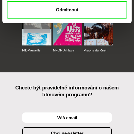
Odmítnout
FIDMarseille
MFDF Ji.hlava
Visions du Réel
Chcete být pravidelně informováni o našem
filmovém programu?