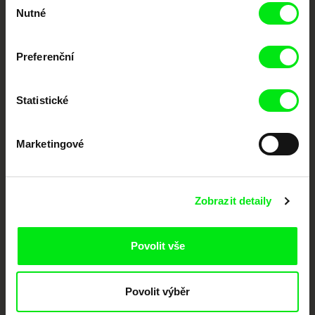
Nutné
dokumentární kino
souhlasu
Nové festivalové filmy
Preferenční
každý týden
Statistické
Portál DAFilms.cz je výsledkem tvůrčí spolupráce 7 klíčových evropských
festivalů dokumentárního filmu sdružených do Doc Alliance. Naším cílem je
posouvat hranice dokumentárního filmu, propagovat jeho rozmanitost a
Marketingové
podporovat kvalitní autorské filmy.
Členové Doc Alliance
Zobrazit detaily
Povolit vše
Povolit výběr
CPH:DOX
Doclisboa
Millennium Docs
DOK Leipzig
Against Gravity