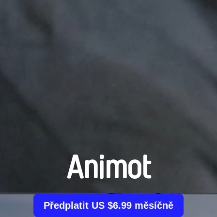
Animot
Předplatit US $6.99 měsíčně