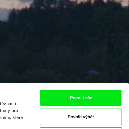
Povolit vše
těvnosti
tnery pro
Povolit výběr
acemi, které