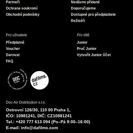
Partneři
Nedávno přidané
k
a
Ochrana soukromí
Doporučujeme
m
Obchodní podmínky
Dostupné pro předplatitele
Režiséři
Pro uživatele
Pro dítě
Předplatné
Junior
Voucher
Proč Junior
Darovat
Vytvořit Junior Účet
FAQ
Doc-Air Distribution s.r.o.
Ostrovní 126/30, 110 00 Praha 1,
IČO: 10981241, DIČ: CZ10981241
Tel.: +420 777 613 094 (Po–Pá 9:00–16:00)
E-mail:
info@dafilms.com