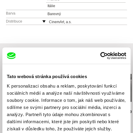
Itálie
Barva
Barevný
Distribuce
CinemArt, a.s.
Národní třída 28
111 21 Praha 1
Česká republika
web:
http://www.cinemart.cz
tel: +420 224 949 110
fax: +420 221 105 220
Související filmy (20)
e-mail:
info@cinemart.cz
Tato webová stránka používá cookies
K personalizaci obsahu a reklam, poskytování funkcí
sociálních médií a analýze naší návštěvnosti využíváme
soubory cookie. Informace o tom, jak náš web používáte,
sdílíme se svými partnery pro sociální média, inzerci a
Jiří Menzel
Nikolas Sand
Martin Hollý
Na samotě u lesa
léto09
Případ pro o
analýzy. Partneři tyto údaje mohou zkombinovat s
dalšími informacemi, které jste jim poskytli nebo které
získali v důsledku toho, že používáte jejich služby.