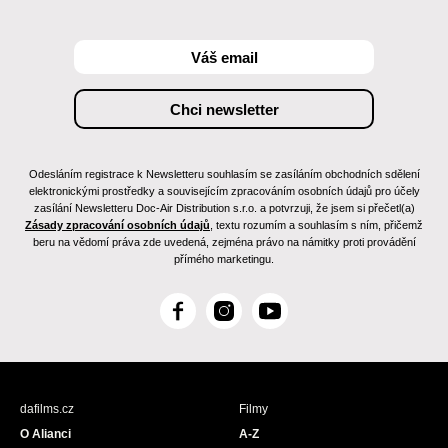
Odesláním registrace k Newsletteru souhlasím se zasíláním obchodních sdělení
elektronickými prostředky a souvisejícím zpracováním osobních údajů pro účely
zasílání Newsletteru Doc-Air Distribution s.r.o. a potvrzuji, že jsem si přečetl(a)
Zásady zpracování osobních údajů
, textu rozumím a souhlasím s ním, přičemž
beru na vědomí práva zde uvedená, zejména právo na námitky proti provádění
přímého marketingu.
F
I
Y
a
n
o
c
s
u
e
t
T
b
a
u
dafilms.cz
Filmy
o
g
b
O Alianci
A-Z
o
r
e