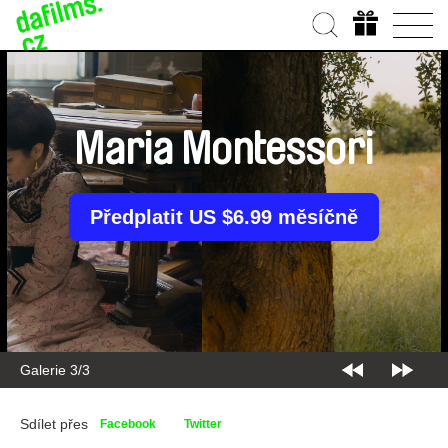
Maria Montessori
Předplatit US $6.99 měsíčně
Galerie 3/3
Sdílet přes
Facebook
Twitter