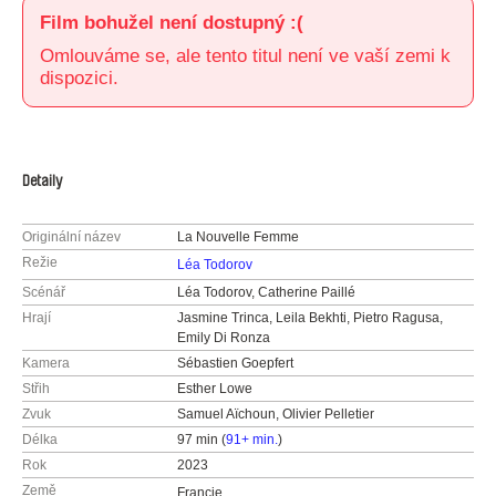
Film bohužel není dostupný :(
Omlouváme se, ale tento titul není ve vaší zemi k
dispozici.
Detaily
Originální název
La Nouvelle Femme
Režie
Léa Todorov
Scénář
Léa Todorov, Catherine Paillé
Hrají
Jasmine Trinca, Leila Bekhti, Pietro Ragusa,
Emily Di Ronza
Kamera
Sébastien Goepfert
Střih
Esther Lowe
Zvuk
Samuel Aïchoun, Olivier Pelletier
Délka
97 min (
91+ min.
)
Rok
2023
Země
Francie