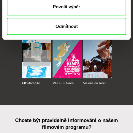
Povolit výběr
Odmítnout
CPH:DOX
Doclisboa
Millennium Docs
DOK Leipzig
Against Gravity
FIDMarseille
MFDF Ji.hlava
Visions du Réel
Chcete být pravidelně informováni o našem
filmovém programu?