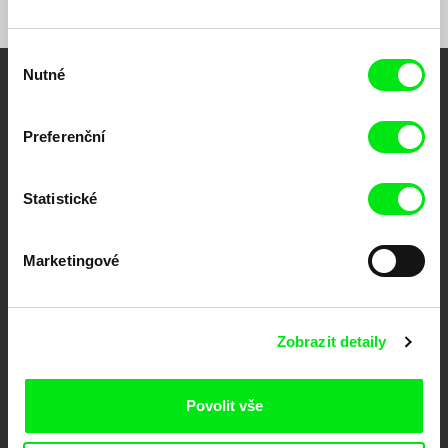
Výběr
Nutné
souhlasu
Vaše online
dokumentární kino
Preferenční
Nové festivalové filmy
Statistické
každý týden
Marketingové
Portál DAFilms.cz je výsledkem tvůrčí spolupráce 7 klíčových evropských
festivalů dokumentárního filmu sdružených do Doc Alliance. Naším cílem je
posouvat hranice dokumentárního filmu, propagovat jeho rozmanitost a
podporovat kvalitní autorské filmy.
Zobrazit detaily
Členové Doc Alliance
Povolit vše