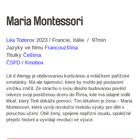
Maria Montessori
Režie
Rok
Léa Todorov
2023
Francie
Itálie
97min
Jazyky ve filmu
Francouzština
Titulky
Čeština
ČSFD
/
Kinobox
Lili d´Alengy je obdivovanou kurtizánou a miláčkem pařížské
smetánky. Má ale tajemství, které by mohlo její postavení
vmžiku zničit. Ze strachu o svou dlouho budovanou pověst
odveze svoji postiženou dceru do Říma, kde má údajně sídlit
lékař, který Tině dokáže pomoci. Tím lékařem je žena – Maria
Montessori, která vyvíjí revoluční metodu výuky pro děti s
poruchou učení. Obě ženy, spojené nepřízní osudu, společně
přepíší historii a vyvolají revoluci ve výuce.