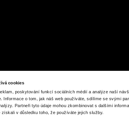
ívá cookies
reklam, poskytování funkcí sociálních médií a analýze naší návš
 Informace o tom, jak náš web používáte, sdílíme se svými par
analýzy. Partneři tyto údaje mohou zkombinovat s dalšími inform
é získali v důsledku toho, že používáte jejich služby.