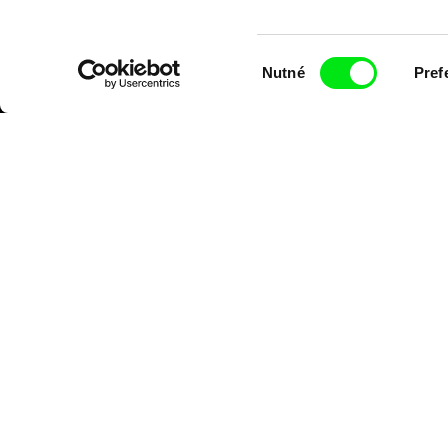
Výběr
Nutné
Pref
souhlasu