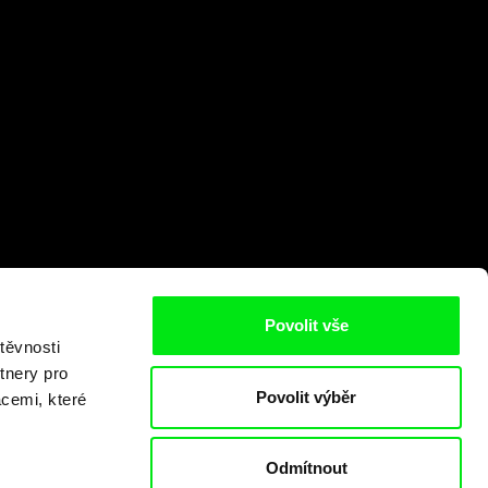
Povolit vše
těvnosti
tnery pro
Povolit výběr
acemi, které
Odmítnout