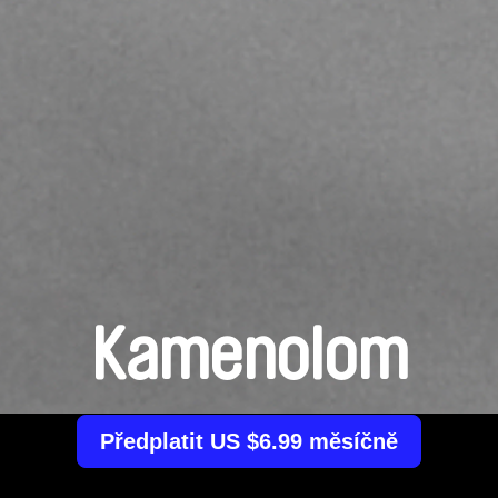
Kamenolom
Předplatit US $6.99 měsíčně