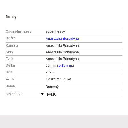
Detaily
Originální název
super heavy
Režie
Anastasiia Bonadyha
Kamera
Anastasiia Bonadyha
Střih
Anastasiia Bonadyha
Zvuk
Anastasiia Bonadyha
Délka
10 min (
1-15 min.
)
Rok
2023
Země
Česká republika
Barva
Barevný
Distribuce
FAMU
Smetanovo nábřeží 2
11000 Praha 1
Česká republika
web:
http://www.famu.cz
e-mail:
petra.horka@famu.cz