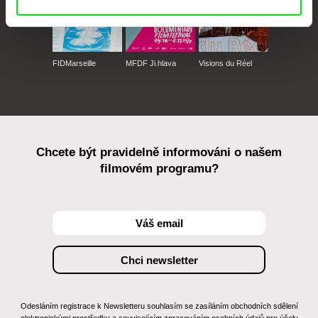
FIDMarseille
MFDF Ji.hlava
Visions du Réel
Chcete být pravidelně informováni o našem
filmovém programu?
Odesláním registrace k Newsletteru souhlasím se zasíláním obchodních sdělení