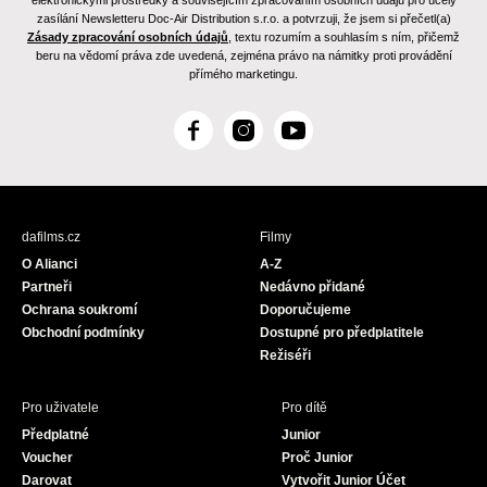
elektronickými prostředky a souvisejícím zpracováním osobních údajů pro účely
zasílání Newsletteru Doc-Air Distribution s.r.o. a potvrzuji, že jsem si přečetl(a)
Zásady zpracování osobních údajů
, textu rozumím a souhlasím s ním, přičemž
beru na vědomí práva zde uvedená, zejména právo na námitky proti provádění
přímého marketingu.
F
I
Y
a
n
o
c
s
u
e
t
T
b
a
u
dafilms.cz
Filmy
o
g
b
O Alianci
A-Z
o
r
e
Partneři
Nedávno přidané
k
a
Ochrana soukromí
Doporučujeme
m
Obchodní podmínky
Dostupné pro předplatitele
Režiséři
Pro uživatele
Pro dítě
Předplatné
Junior
Voucher
Proč Junior
Darovat
Vytvořit Junior Účet