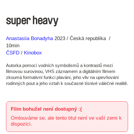
super heavy
Režie
Rok
Anastasiia Bonadyha
2023
Česká republika
10min
ČSFD
/
Kinobox
Autorka pomocí vodních symbolismů a kontrastů mezi
filmovou surovinou, VHS záznamem a digitálním filmem
zkoumá formativní funkci plavání, jeho vliv na upevňování
rodinných pout a jeho vztah k současné tísnivé válečné realitě.
Film bohužel není dostupný :(
Omlouváme se, ale tento titul není ve vaší zemi k
dispozici.