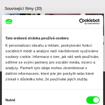
Související filmy (20)
Tato webová stránka používá cookies
Andrea Slováková
Iva Radivojević
Peter Mettler
Nadohled
Alef
Stát se zvíř
K personalizaci obsahu a reklam, poskytování funkcí
sociálních médií a analýze naší návštěvnosti využíváme
soubory cookie. Informace o tom, jak náš web používáte,
sdílíme se svými partnery pro sociální média, inzerci a
analýzy. Partneři tyto údaje mohou zkombinovat s
dalšími informacemi, které jste jim poskytli nebo které
získali v důsledku toho, že používáte jejich služby.
Vaše online
dokumentární kino
Výběr
Nutné
souhlasu
Nové festivalové filmy