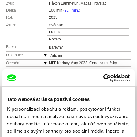
Zvuk
Håkon Lammetun, Matias Frøystad
Délka
100 min (
91+ min.
)
Rok
2023
Země
Švédsko
Francie
Norsko
Barva
Barevný
Distribuce
Artcam
Česká republika
Ocenění
MFF Karlovy Vary 2023: Cena za mužský
herecký výkon pro Herberta Nordruma
web:
http://artcam.cz/
MFF Karlovy Vary 2023: Europa Cinemas Label
e-mail:
vit.schmarc@artcam.cz
Award
Filmtopia s.r.o.
MFF Karlovy Vary 2023: Cena FIPRESCI
Lovinského 39
Tato webová stránka používá cookies
811 04 Bratislava
Slovensko
K personalizaci obsahu a reklam, poskytování funkcí
Související filmy (20)
web:
http://www.filmtopia.sk/
sociálních médií a analýze naší návštěvnosti využíváme
tel: 00421 903 564 164
soubory cookie. Informace o tom, jak náš web používáte,
e-mail:
silvia@filmtopia.sk
,
filmtopia@filmtopi
sdílíme se svými partnery pro sociální média, inzerci a
a.sk