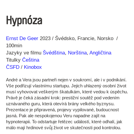
Hypnóza
Režie
Rok
Ernst De Geer
2023
Švédsko
Francie
Norsko
100min
Jazyky ve filmu
Švédština
,
Norština
,
Angličtina
Titulky
Čeština
ČSFD
/
Kinobox
André a Vera jsou partneři nejen v soukromí, ale i v podnikání.
Vše podřizují vlastnímu startupu. Jejich uhlazený osobní život
musí vyhovovat veškerým škatulkám, které vedou k úspěchu.
Právě je čeká zásadní krok: prestižní soutěž pod vedením
uznávaného guru, která otevírá brány velkého byznysu.
Prezentace je připravená, projevy vypilované, budoucnost
jasná. Pak ale nespokojenou Veru napadne zajít na
hypnoterapii. To odstartuje řetězec událostí, které odhalí, jak
málo mají hrdinové svůj život ve skutečnosti pod kontrolou.