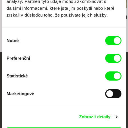
analýzy. Partneři tyto údaje mohou zkombinovat s
dalšími informacemi, které jste jim poskytli nebo které
Christopher Small
Angela Schanelec
Dušan Hanák
získali v důsledku toho, že používáte jejich služby.
Komunistky!
Cesta snů
Ja milujem, t
Výběr
Nutné
souhlasu
Preferenční
Vaše online
Statistické
dokumentární kino
Nové festivalové filmy
Marketingové
každý týden
Zobrazit detaily
Portál DAFilms.cz je výsledkem tvůrčí spolupráce 7 klíčových evropských
festivalů dokumentárního filmu sdružených do Doc Alliance. Naším cílem je
posouvat hranice dokumentárního filmu, propagovat jeho rozmanitost a