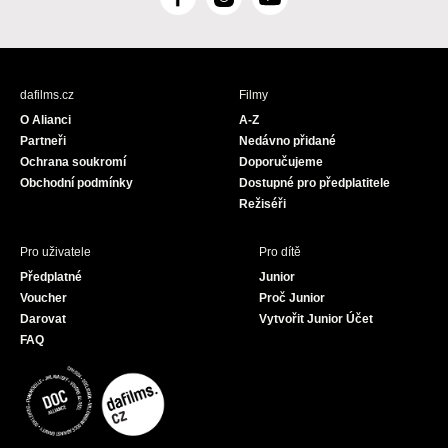
F
I
Y
a
n
o
c
s
u
e
t
T
b
a
u
dafilms.cz
Filmy
o
g
b
O Alianci
A-Z
o
r
e
Partneři
Nedávno přidané
k
a
Ochrana soukromí
Doporučujeme
m
Obchodní podmínky
Dostupné pro předplatitele
Režiséři
Pro uživatele
Pro dítě
Předplatné
Junior
Voucher
Proč Junior
Darovat
Vytvořit Junior Účet
FAQ