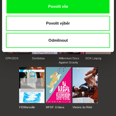
podporovat kvalitní autorské filmy.
Povolit vše
Členové Doc Alliance
Povolit výběr
Odmítnout
CPH:DOX
Doclisboa
Millennium Docs
DOK Leipzig
Against Gravity
FIDMarseille
MFDF Ji.hlava
Visions du Réel