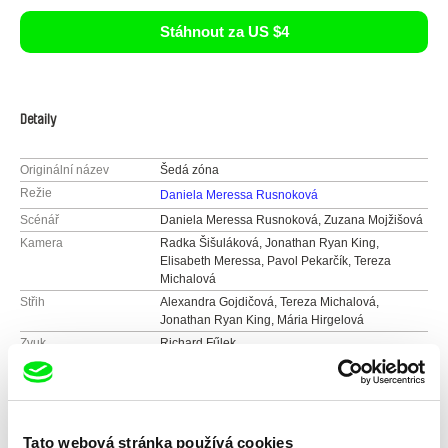
Stáhnout za US $4
Detaily
Originální název
Šedá zóna
Režie
Daniela Meressa Rusnoková
Scénář
Daniela Meressa Rusnoková, Zuzana Mojžišová
Kamera
Radka Šišuláková, Jonathan Ryan King,
Elisabeth Meressa, Pavol Pekarčík, Tereza
Michalová
Střih
Alexandra Gojdičová, Tereza Michalová,
Jonathan Ryan King, Mária Hirgelová
Zvuk
Richard Fűlek
Délka
80 min (
46-90 min.
)
Rok
2024
Země
Slovensko
Barva
Tato webová stránka používá cookies
Barevný