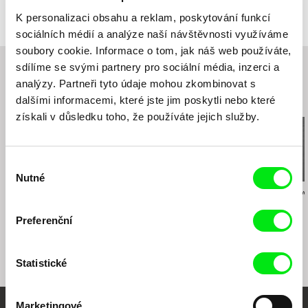
K personalizaci obsahu a reklam, poskytování funkcí
sociálních médií a analýze naší návštěvnosti využíváme
soubory cookie. Informace o tom, jak náš web používáte,
sdílíme se svými partnery pro sociální média, inzerci a
analýzy. Partneři tyto údaje mohou zkombinovat s
dalšími informacemi, které jste jim poskytli nebo které
Související filmy (20)
získali v důsledku toho, že používáte jejich služby.
Výběr
Nutné
souhlasu
Johana Ožvold
Tereza Reichová
Barbora Sliepkov
Ahoj, mám se dobře
Epidemie svobody
Čiary
Preferenční
Statistické
Marketingové