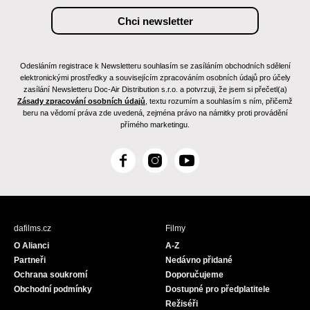
Odesláním registrace k Newsletteru souhlasím se zasíláním obchodních sdělení
elektronickými prostředky a souvisejícím zpracováním osobních údajů pro účely
zasílání Newsletteru Doc-Air Distribution s.r.o. a potvrzuji, že jsem si přečetl(a)
Zásady zpracování osobních údajů
, textu rozumím a souhlasím s ním, přičemž
beru na vědomí práva zde uvedená, zejména právo na námitky proti provádění
přímého marketingu.
F
I
Y
a
n
o
c
s
u
e
t
T
b
a
u
dafilms.cz
Filmy
o
g
b
O Alianci
A-Z
o
r
e
Partneři
Nedávno přidané
k
a
Ochrana soukromí
Doporučujeme
m
Obchodní podmínky
Dostupné pro předplatitele
Režiséři