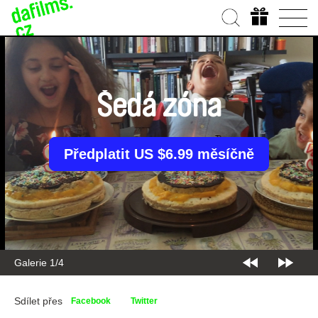
Šedá zóna
Předplatit US $6.99 měsíčně
Galerie 2/4
Sdílet přes
Facebook
Twitter