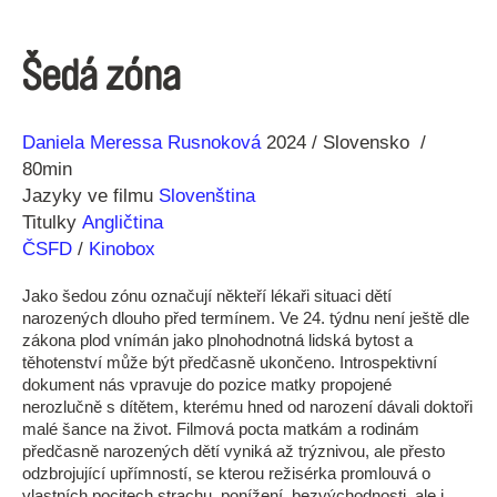
Šedá zóna
Režie
Rok
Daniela Meressa Rusnoková
2024
Slovensko
80min
Jazyky ve filmu
Slovenština
Titulky
Angličtina
ČSFD
/
Kinobox
Jako šedou zónu označují někteří lékaři situaci dětí
narozených dlouho před termínem. Ve 24. týdnu není ještě dle
zákona plod vnímán jako plnohodnotná lidská bytost a
těhotenství může být předčasně ukončeno. Introspektivní
dokument nás vpravuje do pozice matky propojené
nerozlučně s dítětem, kterému hned od narození dávali doktoři
malé šance na život. Filmová pocta matkám a rodinám
předčasně narozených dětí vyniká až trýznivou, ale přesto
odzbrojující upřímností, se kterou režisérka promlouvá o
vlastních pocitech strachu, ponížení, bezvýchodnosti, ale i