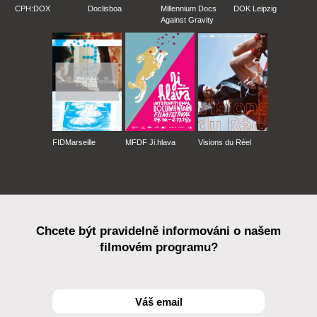
CPH:DOX
Doclisboa
Millennium Docs
DOK Leipzig
Against Gravity
FIDMarseille
MFDF Ji.hlava
Visions du Réel
Chcete být pravidelně informováni o našem
filmovém programu?