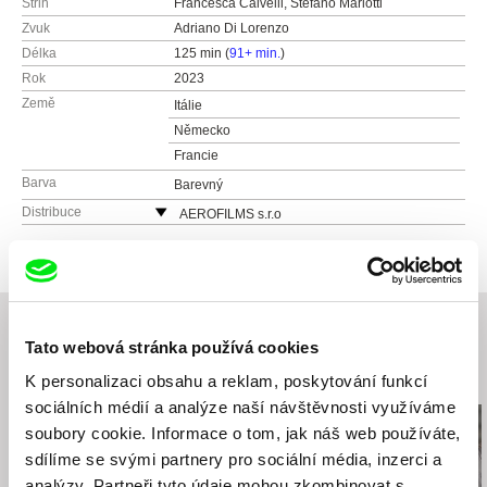
Střih
Francesca Calvelli, Stefano Mariotti
Zvuk
Adriano Di Lorenzo
Délka
125 min (
91+ min.
)
Rok
2023
Země
Itálie
Německo
Francie
Barva
Barevný
Distribuce
AEROFILMS s.r.o
Jirečkova 1008/8
170 00 Praha 7
Česká republika
web:
http://www.aerofilms.cz
tel: +420 224 947 566
Tato webová stránka používá cookies
e-mail:
info@aerofilms.cz
Související filmy (20)
K personalizaci obsahu a reklam, poskytování funkcí
sociálních médií a analýze naší návštěvnosti využíváme
soubory cookie. Informace o tom, jak náš web používáte,
sdílíme se svými partnery pro sociální média, inzerci a
analýzy. Partneři tyto údaje mohou zkombinovat s