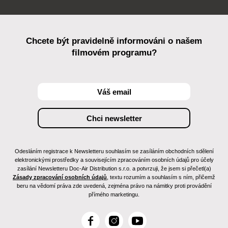
Chcete být pravidelně informováni o našem
filmovém programu?
Odesláním registrace k Newsletteru souhlasím se zasíláním obchodních sdělení
elektronickými prostředky a souvisejícím zpracováním osobních údajů pro účely
zasílání Newsletteru Doc-Air Distribution s.r.o. a potvrzuji, že jsem si přečetl(a)
Zásady zpracování osobních údajů
, textu rozumím a souhlasím s ním, přičemž
beru na vědomí práva zde uvedená, zejména právo na námitky proti provádění
přímého marketingu.
F
I
Y