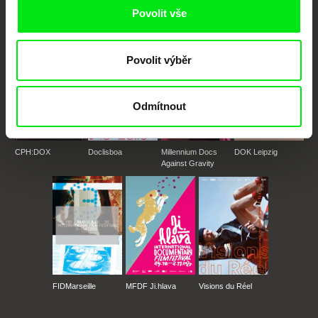
Povolit vše
Členové Doc Alliance
Povolit výběr
Odmítnout
CPH:DOX
Doclisboa
Millennium Docs
DOK Leipzig
Against Gravity
FIDMarseille
MFDF Ji.hlava
Visions du Réel