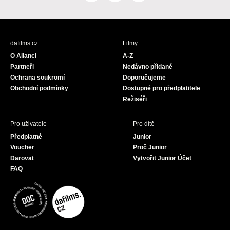
a
n
o
c
s
u
e
t
T
b
a
u
dafilms.cz
Filmy
o
g
b
O Alianci
A-Z
o
r
e
Partneři
Nedávno přidané
k
a
Ochrana soukromí
Doporučujeme
m
Obchodní podmínky
Dostupné pro předplatitele
Režiséři
Pro uživatele
Pro dítě
Předplatné
Junior
Voucher
Proč Junior
Darovat
Vytvořit Junior Účet
FAQ