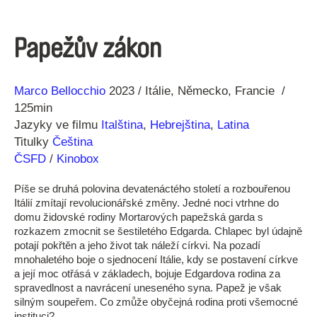
Papežův zákon
Režie
Rok
Marco Bellocchio
2023
Itálie
Německo
Francie
125min
Jazyky ve filmu
Italština
,
Hebrejština
,
Latina
Titulky
Čeština
ČSFD
/
Kinobox
Píše se druhá polovina devatenáctého století a rozbouřenou
Itálií zmítají revolucionářské změny. Jedné noci vtrhne do
domu židovské rodiny Mortarových papežská garda s
rozkazem zmocnit se šestiletého Edgarda. Chlapec byl údajně
potají pokřtěn a jeho život tak náleží církvi. Na pozadí
mnohaletého boje o sjednocení Itálie, kdy se postavení církve
a její moc otřásá v základech, bojuje Edgardova rodina za
spravedlnost a navrácení uneseného syna. Papež je však
silným soupeřem. Co zmůže obyčejná rodina proti všemocné
instituci?