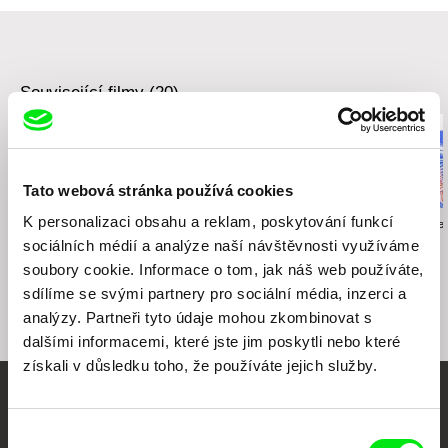
e-mail:
vandas@maurfilm.com
Související filmy (20)
Tato webová stránka používá cookies
K personalizaci obsahu a reklam, poskytování funkcí
Urška Djukić
Anastasiia Falileieva
Mathilde Bédouet
Babiččin sexuální život
I Died in Irpin
Léto 96
sociálních médií a analýze naší návštěvnosti využíváme
soubory cookie. Informace o tom, jak náš web používáte,
sdílíme se svými partnery pro sociální média, inzerci a
analýzy. Partneři tyto údaje mohou zkombinovat s
dalšími informacemi, které jste jim poskytli nebo které
získali v důsledku toho, že používáte jejich služby.
Vaše online
Výběr