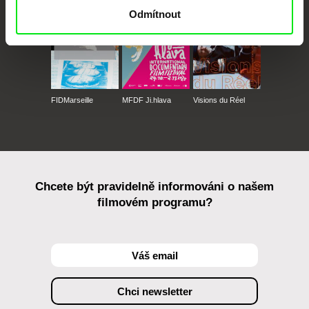
Odmítnout
FIDMarseille
MFDF Ji.hlava
Visions du Réel
Chcete být pravidelně informováni o našem
filmovém programu?