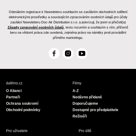
Odesláním registrace k Newsletteru souhlasím se zasíláním obchodních sdělení
elektronickými prostředky a souvisejícím zpracováním osobních údajů pro účely
zasílání Newsletteru Doc-Air Distribution s.r.o. a potvrzuji, že jsem si přečetl(a)
Zásady zpracování osobních údajů
, textu rozumím a souhlasím s ním, přičemž
beru na vědomí práva zde uvedená, zejména právo na námitky proti provádění
přímého marketingu.
F
I
Y
a
n
o
c
s
u
e
t
T
b
a
u
dafilms.cz
Filmy
o
g
b
O Alianci
A-Z
o
r
e
Partneři
Nedávno přidané
k
a
Ochrana soukromí
Doporučujeme
m
Obchodní podmínky
Dostupné pro předplatitele
Režiséři
Pro uživatele
Pro dítě