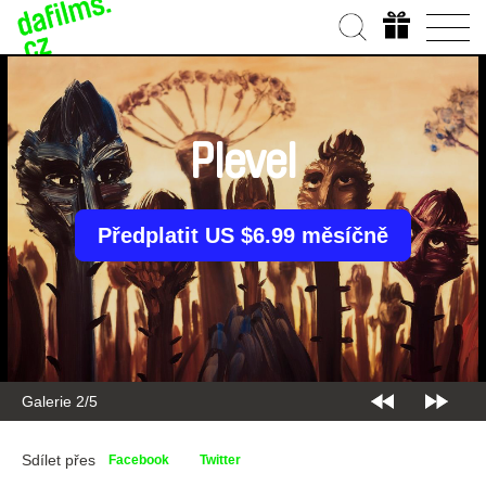
Plevel
Předplatit US $6.99 měsíčně
Galerie 2/5
Sdílet přes
Facebook
Twitter