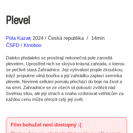
Plevel
Režie
Rok
Pola Kazak
2024
Česká republika
14min
ČSFD
/
Kinobox
Daleko předaleko se prostírají nekonečná pole zarostlá
plevelem. Uprostřed nich se skrývá krásná zahrada, o kterou
se pečlivě stará Zahradnice. Její vytrvalost projde zkouškou,
když propukne silná bouřka a její zahrádku zaplaví semínka
plevele. Nevinné setkání pomalu přechází do boje na život a
na smrt. Zahradnice se ze všech sil pokouší zvítězit nad
živelnou silou, ale její strach a snaha vzdorovat vetřelcům za
každou cenu může ohrozit celý její svět.
Film bohužel není dostupný :(