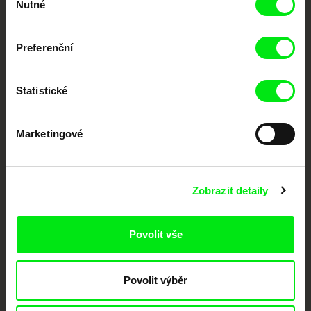
dokumentární kino
Nutné
souhlasu
Nové festivalové filmy
Preferenční
každý týden
Statistické
Portál DAFilms.cz je výsledkem tvůrčí spolupráce 7 klíčových evropských
festivalů dokumentárního filmu sdružených do Doc Alliance. Naším cílem je
posouvat hranice dokumentárního filmu, propagovat jeho rozmanitost a
podporovat kvalitní autorské filmy.
Marketingové
Členové Doc Alliance
Zobrazit detaily
Povolit vše
Povolit výběr
CPH:DOX
Doclisboa
Millennium Docs
DOK Leipzig
Against Gravity