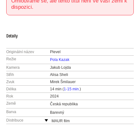
Omlouváme se, ale tento titul není ve vaší zemi k
dispozici.
Detaily
Originální název
Plevel
Režie
Pola Kazak
Kamera
Jakub Lojda
Střih
Alisa Sheli
Zvuk
Mirek Šmilauer
Délka
14 min (
1-15 min.
)
Rok
2024
Země
Česká republika
Barva
Barevný
Distribuce
MAUR film
Česká republika
web:
http://www.maurfilm.com