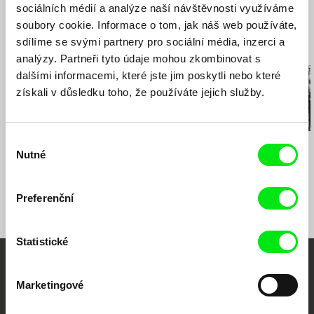
sociálních médií a analýze naší návštěvnosti využíváme
web:
http://www.aqs.cz/
tel: +420 221 436 105
soubory cookie. Informace o tom, jak náš web používáte,
e-mail:
sales@aqs.cz
,
jan.rubes@magicbox.cz
sdílíme se svými partnery pro sociální média, inzerci a
Související filmy (20)
analýzy. Partneři tyto údaje mohou zkombinovat s
dalšími informacemi, které jste jim poskytli nebo které
získali v důsledku toho, že používáte jejich služby.
Výběr
Boris Miljković
Lucia Kašová
Dušan Hanák
Návrat domů – Marina
The Sailor
322
Nutné
souhlasu
Abramović a její děti
Preferenční
Statistické
Vaše online
Marketingové
dokumentární kino