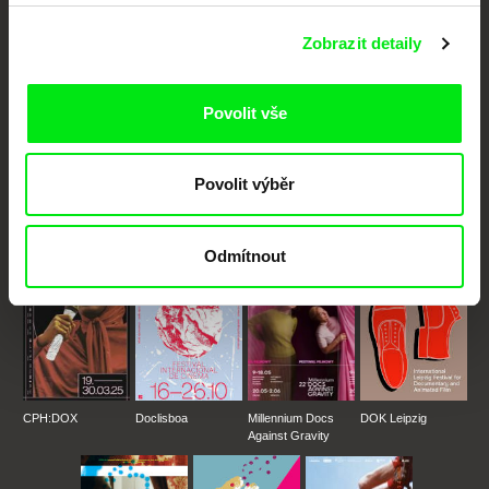
Nové festivalové filmy
Zobrazit detaily
každý týden
Povolit vše
Portál DAFilms.cz je výsledkem tvůrčí spolupráce 7 klíčových evropských
festivalů dokumentárního filmu sdružených do Doc Alliance. Naším cílem je
posouvat hranice dokumentárního filmu, propagovat jeho rozmanitost a
podporovat kvalitní autorské filmy.
Povolit výběr
Členové Doc Alliance
Odmítnout
CPH:DOX
Doclisboa
Millennium Docs
DOK Leipzig
Against Gravity