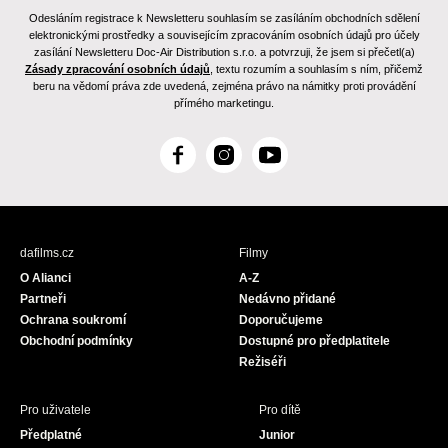
Odesláním registrace k Newsletteru souhlasím se zasíláním obchodních sdělení
elektronickými prostředky a souvisejícím zpracováním osobních údajů pro účely
zasílání Newsletteru Doc-Air Distribution s.r.o. a potvrzuji, že jsem si přečetl(a)
Zásady zpracování osobních údajů
, textu rozumím a souhlasím s ním, přičemž
beru na vědomí práva zde uvedená, zejména právo na námitky proti provádění
přímého marketingu.
F
I
Y
a
n
o
c
s
u
e
t
T
b
a
u
dafilms.cz
Filmy
o
g
b
O Alianci
A-Z
o
r
e
Partneři
Nedávno přidané
k
a
Ochrana soukromí
Doporučujeme
m
Obchodní podmínky
Dostupné pro předplatitele
Režiséři
Pro uživatele
Pro dítě
Předplatné
Junior