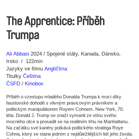
The Apprentice: Příběh
Trumpa
Režie
Rok
Ali Abbasi
2024
Spojené státy
Kanada
Dánsko
Irsko
122min
Jazyky ve filmu
Angličtina
Titulky
Čeština
ČSFD
/
Kinobox
Příběh o vzestupu mladého Donalda Trumpa k moci díky
faustovské dohodě s vlivným pravicovým právníkem a
politickým manipulátorem Royem Cohnem. New York, 70.
léta. Donald J. Trump se snaží vymanit ze stínu svého
mocného otce a prosadit se na realitním trhu na Manhattanu.
Na začátku své kariéry potkává politického stratéga Roye
Cohna, který se stane jedním z nejdůležitějších lidí jeho života.