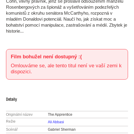
Cohn, vlivný právník, jenž se proslavil odsouzením manželů
Rosenbergových za špionáž a vyšetřováním podezřelých
komunistů z okruhu senátora McCarthyho, rozpozná v
mladém Donaldovi potenciál. Naučí ho, jak získat moc a
bohatství pomocí manipulace, zastrašování a médií. Zbytek je
historie...
Film bohužel není dostupný :(
Omlouváme se, ale tento titul není ve vaší zemi k
dispozici.
Detaily
Originální název
The Apprentice
Režie
Ali Abbasi
Scénář
Gabriel Sherman