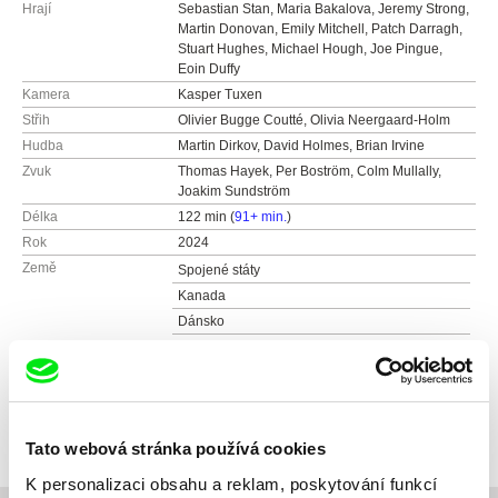
Hrají
Sebastian Stan, Maria Bakalova, Jeremy Strong,
Martin Donovan, Emily Mitchell, Patch Darragh,
Stuart Hughes, Michael Hough, Joe Pingue,
Eoin Duffy
Kamera
Kasper Tuxen
Střih
Olivier Bugge Coutté, Olivia Neergaard-Holm
Hudba
Martin Dirkov, David Holmes, Brian Irvine
Zvuk
Thomas Hayek, Per Boström, Colm Mullally,
Joakim Sundström
Délka
122 min (
91+ min.
)
Rok
2024
Země
Spojené státy
Kanada
Dánsko
Irsko
Barva
Barevný
Distribuce
AQS
Kunětická 2534/2
Tato webová stránka používá cookies
12000 Praha 2
K personalizaci obsahu a reklam, poskytování funkcí
Česká republika