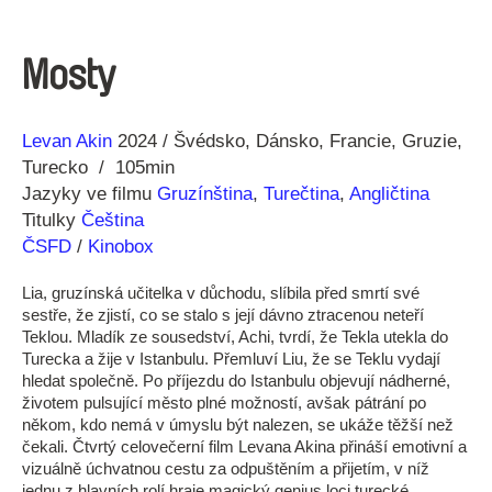
Mosty
Režie
Rok
Levan Akin
2024
Švédsko
Dánsko
Francie
Gruzie
Turecko
105min
Jazyky ve filmu
Gruzínština
,
Turečtina
,
Angličtina
Titulky
Čeština
ČSFD
/
Kinobox
Lia, gruzínská učitelka v důchodu, slíbila před smrtí své
sestře, že zjistí, co se stalo s její dávno ztracenou neteří
Teklou. Mladík ze sousedství, Achi, tvrdí, že Tekla utekla do
Turecka a žije v Istanbulu. Přemluví Liu, že se Teklu vydají
hledat společně. Po příjezdu do Istanbulu objevují nádherné,
životem pulsující město plné možností, avšak pátrání po
někom, kdo nemá v úmyslu být nalezen, se ukáže těžší než
čekali. Čtvrtý celovečerní film Levana Akina přináší emotivní a
vizuálně úchvatnou cestu za odpuštěním a přijetím, v níž
jednu z hlavních rolí hraje magický genius loci turecké