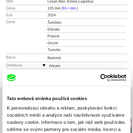
Střih
Levan Akin, Emma Lagrelius
Délka
105 min (
91+ min.
)
Rok
2024
Země
Švédsko
Dánsko
Francie
Gruzie
Turecko
Barva
Barevný
Distribuce
Artcam
Česká republika
web:
http://artcam.cz/
e-mail:
vit.schmarc@artcam.cz
Asociácia slovenských filmových klubov (ASF
Tato webová stránka používá cookies
K)
Grösslingová 43
K personalizaci obsahu a reklam, poskytování funkcí
Související filmy (20)
811 09 Bratislava
sociálních médií a analýze naší návštěvnosti využíváme
Slovensko
soubory cookie. Informace o tom, jak náš web používáte,
web:
http://www.asfk.sk/
sdílíme se svými partnery pro sociální média, inzerci a