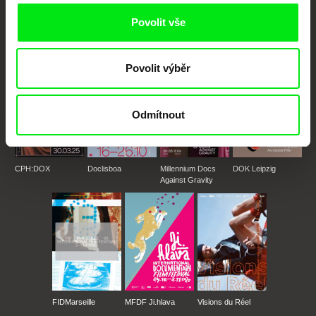
posouvat hranice dokumentárního filmu, propagovat jeho rozmanitost a
podporovat kvalitní autorské filmy.
Povolit vše
Členové Doc Alliance
Povolit výběr
Odmítnout
CPH:DOX
Doclisboa
Millennium Docs
DOK Leipzig
Against Gravity
FIDMarseille
MFDF Ji.hlava
Visions du Réel