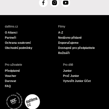
F
I
Y
a
n
o
c
s
u
e
t
T
b
a
u
dafilms.cz
Filmy
o
g
b
O Alianci
A-Z
o
r
e
Partneři
Nedávno přidané
k
a
Ochrana soukromí
Doporučujeme
m
Obchodní podmínky
Dostupné pro předplatitele
Režiséři
Pro uživatele
Pro dítě
Předplatné
Junior
Voucher
Proč Junior
Darovat
Vytvořit Junior Účet
FAQ