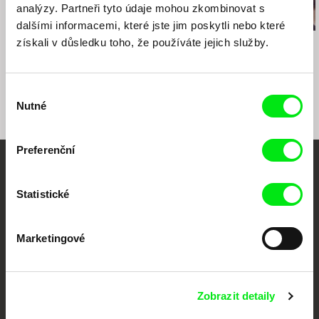
e-mail:
asfk@asfk.sk
analýzy. Partneři tyto údaje mohou zkombinovat s
dalšími informacemi, které jste jim poskytli nebo které
získali v důsledku toho, že používáte jejich služby.
Štefan Uher
Rocco Di Mento
Paweł Łoziński
Pásla kone na betóne
Chyba lásky
Sestry
Výběr
Nutné
souhlasu
Preferenční
Vaše online
Statistické
dokumentární kino
Nové festivalové filmy
Marketingové
každý týden
Zobrazit detaily
Portál DAFilms.cz je výsledkem tvůrčí spolupráce 7 klíčových evropských
festivalů dokumentárního filmu sdružených do Doc Alliance. Naším cílem je