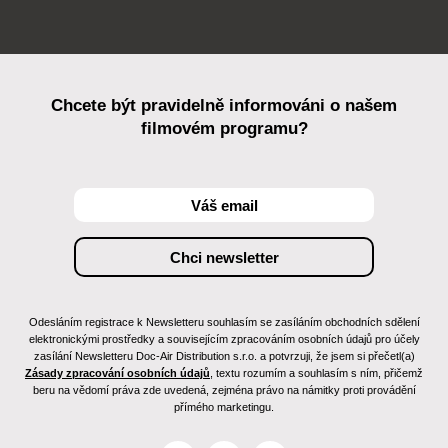
Chcete být pravidelně informováni o našem
filmovém programu?
Odesláním registrace k Newsletteru souhlasím se zasíláním obchodních sdělení
elektronickými prostředky a souvisejícím zpracováním osobních údajů pro účely
zasílání Newsletteru Doc-Air Distribution s.r.o. a potvrzuji, že jsem si přečetl(a)
Zásady zpracování osobních údajů
, textu rozumím a souhlasím s ním, přičemž
beru na vědomí práva zde uvedená, zejména právo na námitky proti provádění
přímého marketingu.