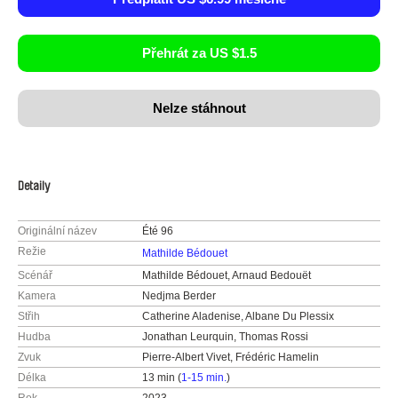
Přehrát za US $1.5
Nelze stáhnout
Detaily
Originální název
Été 96
Režie
Mathilde Bédouet
Scénář
Mathilde Bédouet, Arnaud Bedouët
Kamera
Nedjma Berder
Střih
Catherine Aladenise, Albane Du Plessix
Hudba
Jonathan Leurquin, Thomas Rossi
Zvuk
Pierre-Albert Vivet, Frédéric Hamelin
Délka
13 min (
1-15 min.
)