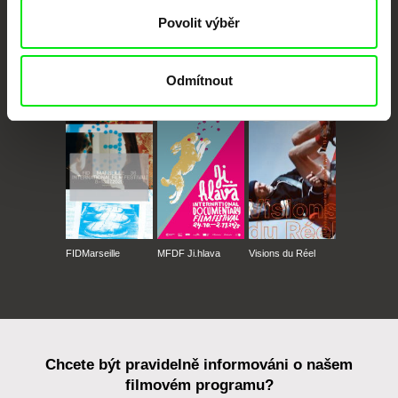
Povolit výběr
Odmítnout
CPH:DOX
Doclisboa
Millennium Docs
DOK Leipzig
Against Gravity
FIDMarseille
MFDF Ji.hlava
Visions du Réel
Chcete být pravidelně informováni o našem
filmovém programu?