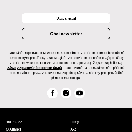
Odesláním registrace k Newsletteru souhlasím se zasíláním obchodních sdělení
elektronickými prostředky a souvisejícím zpracováním osobních údajů pro účely
zasílání Newsletteru Doc-Air Distribution s.r.o. a potvrzuji, že jsem si přečetl(a)
Zásady zpracování osobních údajů
, textu rozumím a souhlasím s ním, přičemž
beru na vědomí práva zde uvedená, zejména právo na námitky proti provádění
přímého marketingu.
F
I
Y
a
n
o
c
s
u
e
t
T
b
a
u
dafilms.cz
Filmy
o
g
b
O Alianci
A-Z
o
r
e