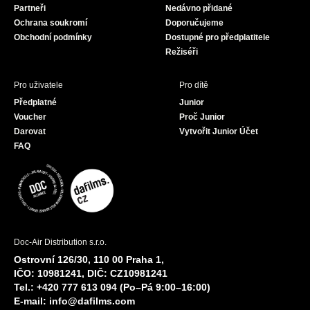
Partneři
Nedávno přidané
k
a
Ochrana soukromí
Doporučujeme
m
Obchodní podmínky
Dostupné pro předplatitele
Režiséři
Pro uživatele
Pro dítě
Předplatné
Junior
Voucher
Proč Junior
Darovat
Vytvořit Junior Účet
FAQ
Doc-Air Distribution s.r.o.
Ostrovní 126/30, 110 00 Praha 1,
IČO: 10981241, DIČ: CZ10981241
Tel.: +420 777 613 094 (Po–Pá 9:00–16:00)
E-mail:
info@dafilms.com