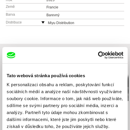
Rok
2023
Země
Francie
Barva
Barevný
Distribuce
Miyu Distribution
Francie
web:
https://www.miyu.fr/distribution/
e-mail:
festival@miyu.fr
Související filmy (20)
Tato webová stránka používá cookies
K personalizaci obsahu a reklam, poskytování funkcí
sociálních médií a analýze naší návštěvnosti využíváme
soubory cookie. Informace o tom, jak náš web používáte,
sdílíme se svými partnery pro sociální média, inzerci a
Urška Djukić
Sergei Loznitsa
Sergei Loznitsa
Babiččin sexuální život
Majdan
Dopis
analýzy. Partneři tyto údaje mohou zkombinovat s
dalšími informacemi, které jste jim poskytli nebo které
získali v důsledku toho, že používáte jejich služby.