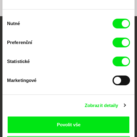
Výběr
Nutné
souhlasu
Vaše online
dokumentární kino
Preferenční
Nové festivalové filmy
Statistické
každý týden
Marketingové
Portál DAFilms.cz je výsledkem tvůrčí spolupráce 7 klíčových evropských
festivalů dokumentárního filmu sdružených do Doc Alliance. Naším cílem je
posouvat hranice dokumentárního filmu, propagovat jeho rozmanitost a
podporovat kvalitní autorské filmy.
Zobrazit detaily
Členové Doc Alliance
Povolit vše