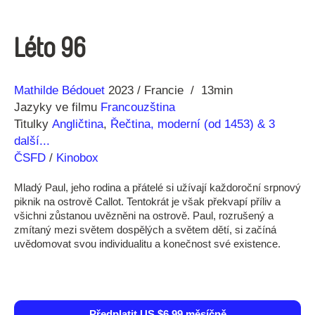
Léto 96
Režie
Rok
Mathilde Bédouet
2023
Francie
13min
Jazyky ve filmu
Francouzština
Titulky
Angličtina
,
Řečtina, moderní (od 1453)
& 3
další...
ČSFD
/
Kinobox
Mladý Paul, jeho rodina a přátelé si užívají každoroční srpnový
piknik na ostrově Callot. Tentokrát je však překvapí příliv a
všichni zůstanou uvězněni na ostrově. Paul, rozrušený a
zmítaný mezi světem dospělých a světem dětí, si začíná
uvědomovat svou individualitu a konečnost své existence.
Předplatit US $6.99 měsíčně