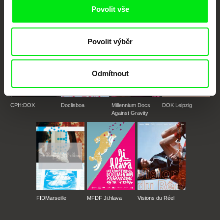
Povolit vše
Členové Doc Alliance
Povolit výběr
Odmítnout
CPH:DOX
Doclisboa
Millennium Docs
DOK Leipzig
Against Gravity
FIDMarseille
MFDF Ji.hlava
Visions du Réel