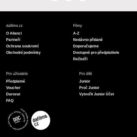
a
n
o
c
s
u
e
t
T
b
a
u
dafilms.cz
Filmy
o
g
b
O Alianci
A-Z
o
r
e
Partneři
Nedávno přidané
k
a
Ochrana soukromí
Doporučujeme
m
Obchodní podmínky
Dostupné pro předplatitele
Režiséři
Pro uživatele
Pro dítě
Předplatné
Junior
Voucher
Proč Junior
Darovat
Vytvořit Junior Účet
FAQ