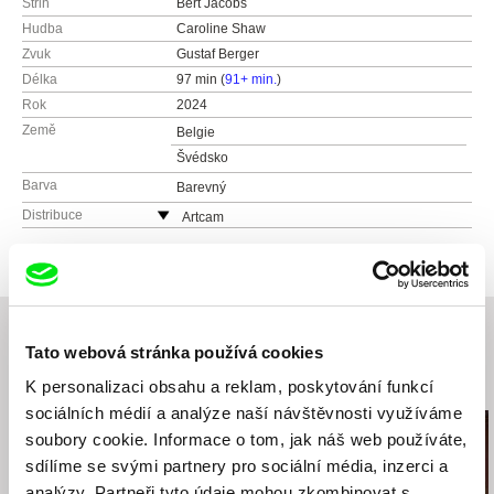
Střih
Bert Jacobs
Hudba
Caroline Shaw
Zvuk
Gustaf Berger
Délka
97 min (
91+ min.
)
Rok
2024
Země
Belgie
Švédsko
Barva
Barevný
Distribuce
Artcam
Česká republika
web:
http://artcam.cz/
e-mail:
vit.schmarc@artcam.cz
Tato webová stránka používá cookies
Související filmy (20)
K personalizaci obsahu a reklam, poskytování funkcí
sociálních médií a analýze naší návštěvnosti využíváme
soubory cookie. Informace o tom, jak náš web používáte,
sdílíme se svými partnery pro sociální média, inzerci a
analýzy. Partneři tyto údaje mohou zkombinovat s