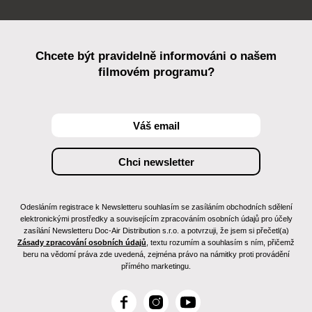
Chcete být pravidelně informováni o našem
filmovém programu?
Odesláním registrace k Newsletteru souhlasím se zasíláním obchodních sdělení
elektronickými prostředky a souvisejícím zpracováním osobních údajů pro účely
zasílání Newsletteru Doc-Air Distribution s.r.o. a potvrzuji, že jsem si přečetl(a)
Zásady zpracování osobních údajů
, textu rozumím a souhlasím s ním, přičemž
beru na vědomí práva zde uvedená, zejména právo na námitky proti provádění
přímého marketingu.
F
I
Y