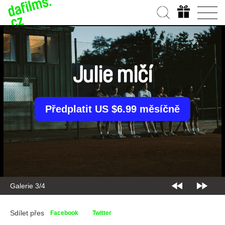
Julie mlčí
Předplatit US $6.99 měsíčně
Galerie 3/4
Sdílet přes
Facebook
Twitter