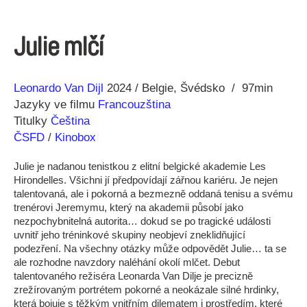
Julie mlčí
Režie
Rok
Leonardo Van Dijl
2024
Belgie
Švédsko
97min
Jazyky ve filmu
Francouzština
Titulky
Čeština
ČSFD
/
Kinobox
Julie je nadanou tenistkou z elitní belgické akademie Les
Hirondelles. Všichni jí předpovídají zářnou kariéru. Je nejen
talentovaná, ale i pokorná a bezmezně oddaná tenisu a svému
trenérovi Jeremymu, který na akademii působí jako
nezpochybnitelná autorita… dokud se po tragické události
uvnitř jeho tréninkové skupiny neobjeví zneklidňující
podezření. Na všechny otázky může odpovědět Julie… ta se
ale rozhodne navzdory naléhání okolí mlčet. Debut
talentovaného režiséra Leonarda Van Dilje je precizně
zrežírovaným portrétem pokorné a neokázale silné hrdinky,
která bojuje s těžkým vnitřním dilematem i prostředím, které