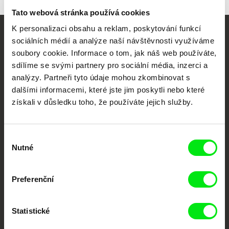
111 21 Praha 1
Tato webová stránka používá cookies
Česká republika
web:
http://www.cinemart.cz
K personalizaci obsahu a reklam, poskytování funkcí
tel: +420 224 949 110
Vaše online
sociálních médií a analýze naší návštěvnosti využíváme
fax: +420 221 105 220
soubory cookie. Informace o tom, jak náš web používáte,
dokumentární kino
e-mail:
info@cinemart.cz
sdílíme se svými partnery pro sociální média, inzerci a
analýzy. Partneři tyto údaje mohou zkombinovat s
Nové festivalové filmy
dalšími informacemi, které jste jim poskytli nebo které
každý týden
získali v důsledku toho, že používáte jejich služby.
Portál DAFilms.cz je výsledkem tvůrčí spolupráce 7 klíčových evropských
Výběr
festivalů dokumentárního filmu sdružených do Doc Alliance. Naším cílem je
posouvat hranice dokumentárního filmu, propagovat jeho rozmanitost a
Nutné
souhlasu
podporovat kvalitní autorské filmy.
Členové Doc Alliance
Preferenční
Statistické