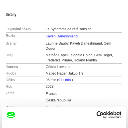
Detaily
Originální název
Le Syndrome de l'été sans fin
Režie
Kaveh Daneshmand
Scénář
Laurine Bauby, Kaveh Daneshmand, Gem
Deger
Hrají
Mathéo Capelli, Sophie Colon, Gem Deger,
Frédérika Milano, Roland Plantin
Kamera
Cédric Larvoire
Hudba
Matteo Hager, Jakub Trš
Délka
96 min (
91+ min.
)
Rok
2023
Země
Francie
Česká republika
Barva
Barevný
Distribuce
CinemArt, a.s.
Národní třída 28