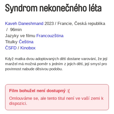
Syndrom nekonečného léta
Režie
Rok
Kaveh Daneshmand
2023
Francie
Česká republika
96min
Jazyky ve filmu
Francouzština
Titulky
Čeština
ČSFD
/
Kinobox
Když matka dvou adoptovaných dětí dostane varování, že její
manžel má možná poměr s jedním z jejich dětí, její smysl pro
povinnost nabude děsivou podobu.
Film bohužel není dostupný :(
Omlouváme se, ale tento titul není ve vaší zemi k
dispozici.