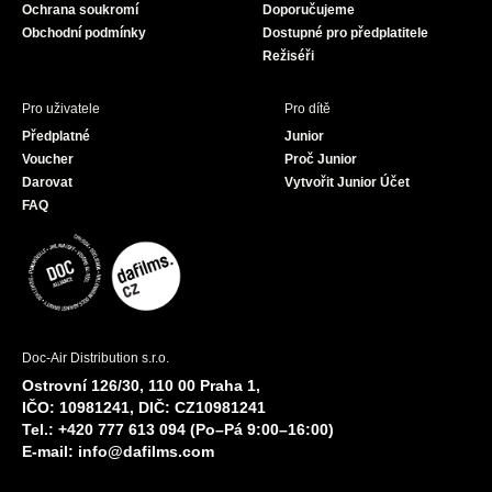
Ochrana soukromí
Doporučujeme
m
Obchodní podmínky
Dostupné pro předplatitele
Režiséři
Pro uživatele
Pro dítě
Předplatné
Junior
Voucher
Proč Junior
Darovat
Vytvořit Junior Účet
FAQ
Doc-Air Distribution s.r.o.
Ostrovní 126/30, 110 00 Praha 1,
IČO: 10981241, DIČ: CZ10981241
Tel.: +420 777 613 094 (Po–Pá 9:00–16:00)
E-mail:
info@dafilms.com