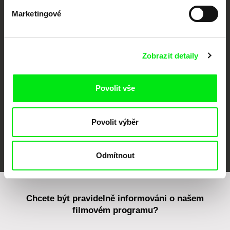
Marketingové
CPH:DOX
Doclisboa
Millennium Docs
DOK Leipzig
Against Gravity
Zobrazit detaily
Povolit vše
Povolit výběr
FIDMarseille
MFDF Ji.hlava
Visions du Réel
Odmítnout
Chcete být pravidelně informováni o našem
filmovém programu?