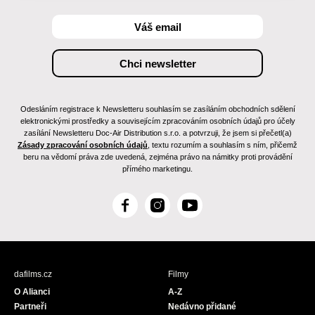
Odesláním registrace k Newsletteru souhlasím se zasíláním obchodních sdělení
elektronickými prostředky a souvisejícím zpracováním osobních údajů pro účely
zasílání Newsletteru Doc-Air Distribution s.r.o. a potvrzuji, že jsem si přečetl(a)
Zásady zpracování osobních údajů
, textu rozumím a souhlasím s ním, přičemž
beru na vědomí práva zde uvedená, zejména právo na námitky proti provádění
přímého marketingu.
F
I
Y
a
n
o
c
s
u
e
t
T
b
a
u
dafilms.cz
Filmy
o
g
b
O Alianci
A-Z
o
r
e
Partneři
Nedávno přidané
k
a