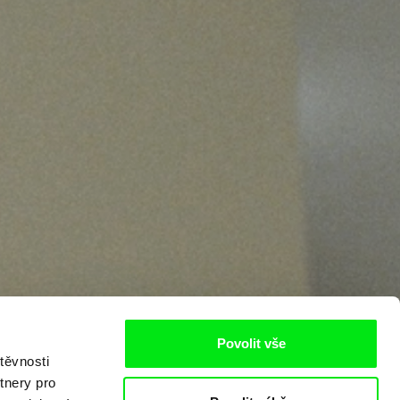
Povolit vše
těvnosti
tnery pro