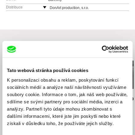
Distribuce
DonArt production, s.r.o.
Česká republika
web:
http://www.donart.cz
e-mail:
jiritucek@donart.cz
Související filmy (20)
Tato webová stránka používá cookies
K personalizaci obsahu a reklam, poskytování funkcí
sociálních médií a analýze naší návštěvnosti využíváme
soubory cookie. Informace o tom, jak náš web používáte,
Jiří Menzel
Nikolas Sand
Martin Hollý
Na samotě u lesa
léto09
Případ pro o
sdílíme se svými partnery pro sociální média, inzerci a
analýzy. Partneři tyto údaje mohou zkombinovat s
dalšími informacemi, které jste jim poskytli nebo které
získali v důsledku toho, že používáte jejich služby.