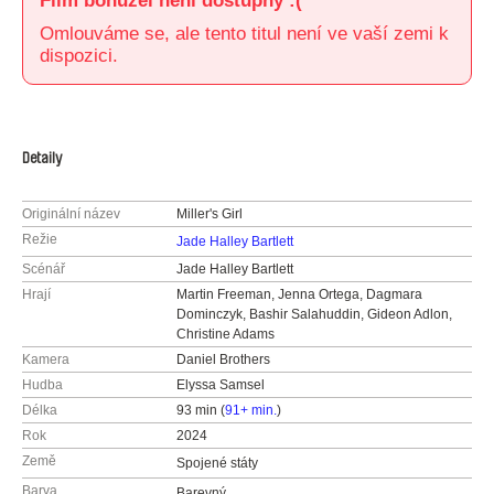
Film bohužel není dostupný :(
Omlouváme se, ale tento titul není ve vaší zemi k
dispozici.
Detaily
Originální název
Miller's Girl
Režie
Jade Halley Bartlett
Scénář
Jade Halley Bartlett
Hrají
Martin Freeman, Jenna Ortega, Dagmara
Dominczyk, Bashir Salahuddin, Gideon Adlon,
Christine Adams
Kamera
Daniel Brothers
Hudba
Elyssa Samsel
Délka
93 min (
91+ min.
)
Rok
2024
Země
Spojené státy
Barva
Barevný