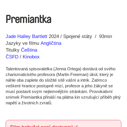
Premiantka
Režie
Rok
Jade Halley Bartlett
2024
Spojené státy
93min
Jazyky ve filmu
Angličtina
Titulky
Čeština
ČSFD
/
Kinobox
Talentovaná spisovatelka (Jenna Ortega) dostává od svého
charismatického profesora (Martin Freeman) úkol, který je
náhle oba zaplete do složité sítě vášní a intrik. Zatímco
veškeré hranice postupně mizí, profesor a jeho žákyně se
musí postavit svým nejtemnějším stránkám. Provokativní
snímek Premiantka přináší na plátna kin vzrušující příběh plný
napětí a životních zvratů.