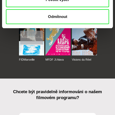
CPH:DOX
Doclisboa
Millennium Docs
DOK Leipzig
Against Gravity
Odmítnout
FIDMarseille
MFDF Ji.hlava
Visions du Réel
Chcete být pravidelně informováni o našem
filmovém programu?