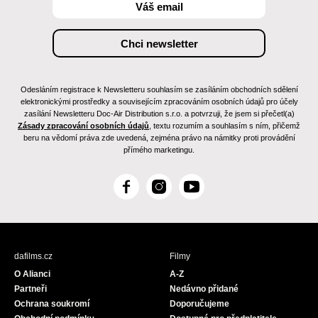
Odesláním registrace k Newsletteru souhlasím se zasíláním obchodních sdělení
elektronickými prostředky a souvisejícím zpracováním osobních údajů pro účely
zasílání Newsletteru Doc-Air Distribution s.r.o. a potvrzuji, že jsem si přečetl(a)
Zásady zpracování osobních údajů
, textu rozumím a souhlasím s ním, přičemž
beru na vědomí práva zde uvedená, zejména právo na námitky proti provádění
přímého marketingu.
F
I
Y
a
n
o
c
s
u
e
t
T
b
a
u
dafilms.cz
Filmy
o
g
b
O Alianci
A-Z
o
r
e
Partneři
Nedávno přidané
k
a
Ochrana soukromí
Doporučujeme
m