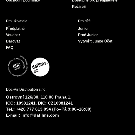
Obchodní podmínky
Dostupné pro předplatitele
Režiséři
Pro uživatele
Pro dítě
Předplatné
Junior
Voucher
Proč Junior
Darovat
Vytvořit Junior Účet
FAQ
Doc-Air Distribution s.r.o.
Ostrovní 126/30, 110 00 Praha 1,
IČO: 10981241, DIČ: CZ10981241
Tel.: +420 777 613 094 (Po–Pá 9:00–16:00)
E-mail:
info@dafilms.com