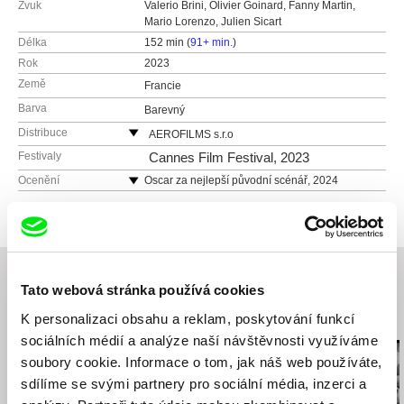
Zvuk
Valerio Brini, Olivier Goinard, Fanny Martin,
Mario Lorenzo, Julien Sicart
Délka
152 min (
91+ min.
)
Rok
2023
Země
Francie
Barva
Barevný
Distribuce
AEROFILMS s.r.o
Jirečkova 1008/8
Festivaly
Cannes Film Festival, 2023
170 00 Praha 7
Ocenění
Oscar za nejlepší původní scénář, 2024
Česká republika
Zlatá palma za nejlepší film – Cannes Film
festival, 2023
web:
http://www.aerofilms.cz
Cena za nejlepší film – Evropské filmové ceny,
tel: +420 224 947 566
2023
e-mail:
info@aerofilms.cz
Cena za nejlepší scénář – Evropské filmové
Tato webová stránka používá cookies
ceny, 2023
Cena za nejlepší původní scénář – BAFTA, 2024
K personalizaci obsahu a reklam, poskytování funkcí
Související filmy (20)
sociálních médií a analýze naší návštěvnosti využíváme
soubory cookie. Informace o tom, jak náš web používáte,
sdílíme se svými partnery pro sociální média, inzerci a