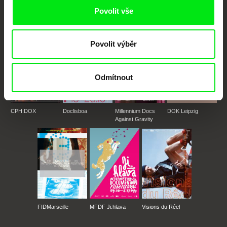
Povolit vše
Členové Doc Alliance
Povolit výběr
Odmítnout
CPH:DOX
Doclisboa
Millennium Docs
DOK Leipzig
Against Gravity
FIDMarseille
MFDF Ji.hlava
Visions du Réel