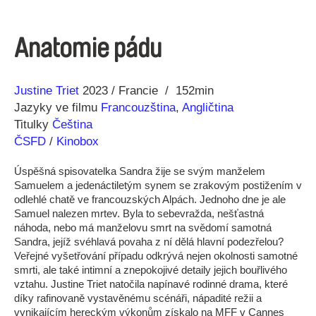
Anatomie pádu
Režie
Rok
Justine Triet
2023
Francie
152min
Jazyky ve filmu
Francouzština
,
Angličtina
Titulky
Čeština
ČSFD
/
Kinobox
Úspěšná spisovatelka Sandra žije se svým manželem
Samuelem a jedenáctiletým synem se zrakovým postižením v
odlehlé chatě ve francouzských Alpách. Jednoho dne je ale
Samuel nalezen mrtev. Byla to sebevražda, nešťastná
náhoda, nebo má manželovu smrt na svědomí samotná
Sandra, jejíž svéhlavá povaha z ní dělá hlavní podezřelou?
Veřejné vyšetřování případu odkrývá nejen okolnosti samotné
smrti, ale také intimní a znepokojivé detaily jejich bouřlivého
vztahu. Justine Triet natočila napínavé rodinné drama, které
díky rafinovaně vystavěnému scénáři, nápadité režii a
vynikajícím hereckým výkonům získalo na MFF v Cannes