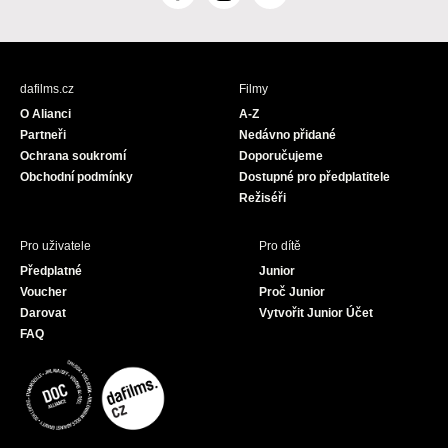
a
n
o
c
s
u
e
t
T
b
a
u
dafilms.cz
Filmy
o
g
b
O Alianci
A-Z
o
r
e
Partneři
Nedávno přidané
k
a
Ochrana soukromí
Doporučujeme
m
Obchodní podmínky
Dostupné pro předplatitele
Režiséři
Pro uživatele
Pro dítě
Předplatné
Junior
Voucher
Proč Junior
Darovat
Vytvořit Junior Účet
FAQ