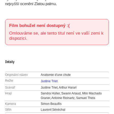
nejvyšší ocenění Zlatou palmu.
Film bohužel není dostupný :(
Omlouváme se, ale tento titul není ve vaší zemi k
dispozici.
Detaily
Originální název
Anatomie d'une chute
Režie
Justine Triet
Scénář
Justine Triet, Arthur Harari
Hrají
Sandra Hüller, Swann Arlaud, Milo Machado
Graner, Antoine Reinartz, Samuel Theis
Kamera
Simon Beaufils
Střih
Laurent Sénéchal