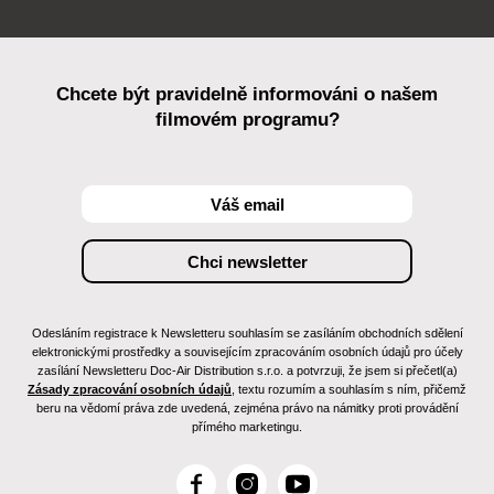
Chcete být pravidelně informováni o našem
filmovém programu?
Odesláním registrace k Newsletteru souhlasím se zasíláním obchodních sdělení
elektronickými prostředky a souvisejícím zpracováním osobních údajů pro účely
zasílání Newsletteru Doc-Air Distribution s.r.o. a potvrzuji, že jsem si přečetl(a)
Zásady zpracování osobních údajů
, textu rozumím a souhlasím s ním, přičemž
beru na vědomí práva zde uvedená, zejména právo na námitky proti provádění
přímého marketingu.
F
I
Y