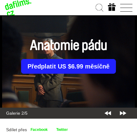
Anatomie pádu
Předplatit US $6.99 měsíčně
Galerie 2/5
Sdílet přes
Facebook
Twitter