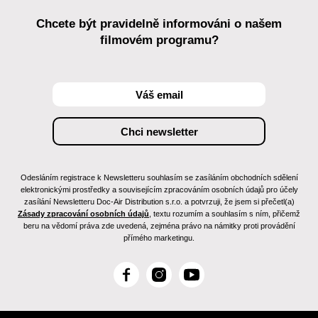
Chcete být pravidelně informováni o našem
filmovém programu?
Odesláním registrace k Newsletteru souhlasím se zasíláním obchodních sdělení
elektronickými prostředky a souvisejícím zpracováním osobních údajů pro účely
zasílání Newsletteru Doc-Air Distribution s.r.o. a potvrzuji, že jsem si přečetl(a)
Zásady zpracování osobních údajů
, textu rozumím a souhlasím s ním, přičemž
beru na vědomí práva zde uvedená, zejména právo na námitky proti provádění
přímého marketingu.
F
I
Y
a
n
o
c
s
u