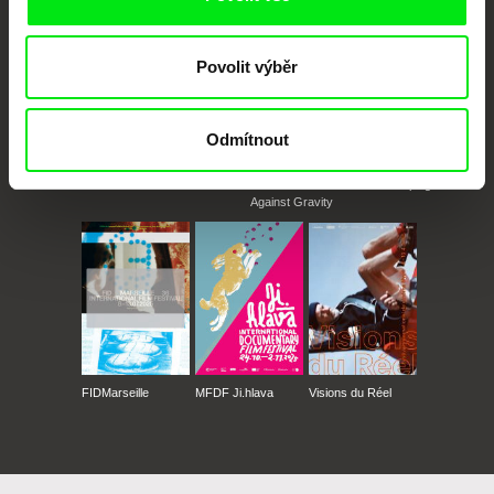
Povolit výběr
Odmítnout
CPH:DOX
Doclisboa
Millennium Docs
DOK Leipzig
Against Gravity
FIDMarseille
MFDF Ji.hlava
Visions du Réel