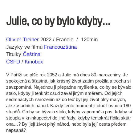
Julie, co by bylo kdyby…
Režie
Rok
Olivier Treiner
2022
Francie
120min
Jazyky ve filmu
Francouzština
Titulky
Čeština
ČSFD
/
Kinobox
V Paříži se píše rok 2052 a Julie má dnes 80. narozeniny. Je
spokojená a šťastná, jak krásný život zatím prožila a trochu si
zavzpomíná. Najednou jí přepadne myšlenka, co by se bývalo
stalo, kdyby ji tenkrát osud zavál jiným směrem. Od jejích
sedmnáctých narozenin až do teď byl její život plný malých,
ale zásadních náhod. Každý tento moment jí otočil osud o 180
stupňů. Co by se bývalo stalo, kdyby zapomněla pas, kdyby si
stoupla v knihkupectví do jiné řady, kdyby tentokrát řídila skútr
ona…? Byl její život plný náhod, nebo byla její cesta předem
napsaná?