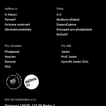
e
t
T
b
a
u
dafilms.cz
Filmy
o
g
b
O Alianci
A-Z
o
r
e
Partneři
Nedávno přidané
k
a
Ochrana soukromí
Doporučujeme
m
Obchodní podmínky
Dostupné pro předplatitele
Režiséři
Pro uživatele
Pro dítě
Předplatné
Junior
Voucher
Proč Junior
Darovat
Vytvořit Junior Účet
FAQ
Doc-Air Distribution s.r.o.
Ostrovní 126/30, 110 00 Praha 1,