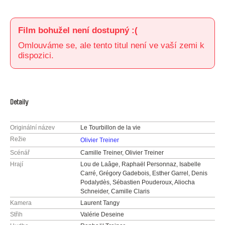
Film bohužel není dostupný :(
Omlouváme se, ale tento titul není ve vaší zemi k
dispozici.
Detaily
Originální název
Le Tourbillon de la vie
Režie
Olivier Treiner
Scénář
Camille Treiner, Olivier Treiner
Hrají
Lou de Laâge, Raphaël Personnaz, Isabelle
Carré, Grégory Gadebois, Esther Garrel, Denis
Podalydès, Sébastien Pouderoux, Aliocha
Schneider, Camille Claris
Kamera
Laurent Tangy
Střih
Valérie Deseine