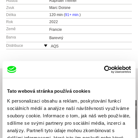
Hudba
Raphaël Treiner
Zvuk
Marc Doisne
Délka
120 min (
91+ min.
)
Rok
2022
Země
Francie
Barva
Barevný
Distribuce
AQS
Kunětická 2534/2
12000 Praha 2
Česká republika
web:
http://www.aqs.cz/
tel: +420 221 436 105
e-mail:
sales@aqs.cz
,
jan.rubes@magicbox.cz
Tato webová stránka používá cookies
Související filmy (20)
K personalizaci obsahu a reklam, poskytování funkcí
sociálních médií a analýze naší návštěvnosti využíváme
soubory cookie. Informace o tom, jak náš web používáte,
sdílíme se svými partnery pro sociální média, inzerci a
analýzy. Partneři tyto údaje mohou zkombinovat s
Jiří Menzel
Nikolas Sand
Martin Hollý
dalšími informacemi, které jste jim poskytli nebo které