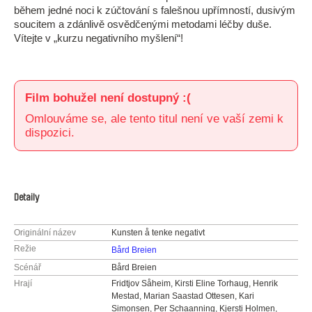
během jedné noci k zúčtování s falešnou upřímností, dusivým
soucitem a zdánlivě osvědčenými metodami léčby duše.
Vítejte v „kurzu negativního myšlení“!
Film bohužel není dostupný :(
Omlouváme se, ale tento titul není ve vaší zemi k
dispozici.
Detaily
Originální název
Kunsten å tenke negativt
Režie
Bård Breien
Scénář
Bård Breien
Hrají
Fridtjov Såheim, Kirsti Eline Torhaug, Henrik
Mestad, Marian Saastad Ottesen, Kari
Simonsen, Per Schaanning, Kjersti Holmen,