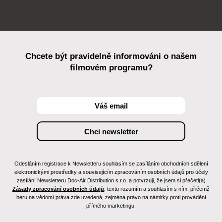
Chcete být pravidelně informováni o našem
filmovém programu?
Odesláním registrace k Newsletteru souhlasím se zasíláním obchodních sdělení
elektronickými prostředky a souvisejícím zpracováním osobních údajů pro účely
zasílání Newsletteru Doc-Air Distribution s.r.o. a potvrzuji, že jsem si přečetl(a)
Zásady zpracování osobních údajů
, textu rozumím a souhlasím s ním, přičemž
beru na vědomí práva zde uvedená, zejména právo na námitky proti provádění
přímého marketingu.