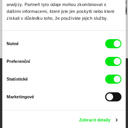
analýzy. Partneři tyto údaje mohou zkombinovat s
dalšími informacemi, které jste jim poskytli nebo které
získali v důsledku toho, že používáte jejich služby.
Dušan Hanák
Dušan Hanák
Štefan Uher
322
Tichá radost
Slunce v síti
Výběr
Nutné
souhlasu
Preferenční
Vaše online
Statistické
dokumentární kino
Marketingové
Nové festivalové filmy
každý týden
Zobrazit detaily
Portál DAFilms.cz je výsledkem tvůrčí spolupráce 7 klíčových evropských
festivalů dokumentárního filmu sdružených do Doc Alliance. Naším cílem je