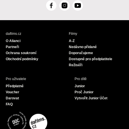
F
I
Y
a
n
o
c
s
u
e
t
T
b
a
u
dafilms.cz
Filmy
o
g
b
O Alianci
A-Z
o
r
e
Partneři
Nedávno přidané
k
a
Ochrana soukromí
Doporučujeme
m
Obchodní podmínky
Dostupné pro předplatitele
Režiséři
Pro uživatele
Pro dítě
Předplatné
Junior
Voucher
Proč Junior
Darovat
Vytvořit Junior Účet
FAQ