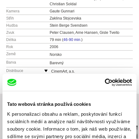
Christian Soldal
Kamera
Gaute Gunnari
Střih
Zaklina Stojcevska
Hudba
Stein Berge Svendsen
Zvuk
Peter Clausen, Arne Hansen, Gisle Tveito
Délka
79 min (
46-90 min.
)
Rok
2006
Země
Norsko
Barva
Barevný
Distribuce
CinemArt, a.s.
Národní třída 28
111 21 Praha 1
Česká republika
web:
http://www.cinemart.cz
Tato webová stránka používá cookies
tel: +420 224 949 110
K personalizaci obsahu a reklam, poskytování funkcí
fax: +420 221 105 220
Související filmy (20)
sociálních médií a analýze naší návštěvnosti využíváme
e-mail:
info@cinemart.cz
soubory cookie. Informace o tom, jak náš web používáte,
sdílíme se svými partnery pro sociální média, inzerci a