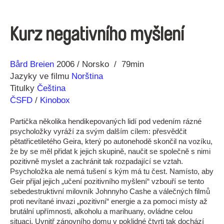
Kurz negativního myšlení
Režie
Rok
Bård Breien
2006
Norsko
79min
Jazyky ve filmu
Norština
Titulky
Čeština
ČSFD
/
Kinobox
Partička několika hendikepovaných lidí pod vedením rázné
psycholožky vyráží za svým dalším cílem: přesvědčit
pětatřicetiletého Geira, který po autonehodě skončil na vozíku,
že by se měl přidat k jejich skupině, naučit se společně s nimi
pozitivně myslet a zachránit tak rozpadající se vztah.
Psycholožka ale nemá tušení s kým má tu čest. Namísto, aby
Geir přijal jejich „učení pozitivního myšlení“ vzbouří se tento
sebedestruktivní milovník Johnnyho Cashe a válečných filmů
proti nevítané invazi „pozitivní“ energie a za pomoci místy až
brutální upřímnosti, alkoholu a marihuany, ovládne celou
situaci. Uvnitř zánovního domu v poklidné čtvrti tak dochází