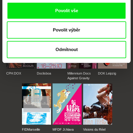
posouvat hranice dokumentárního filmu, propagovat jeho rozmanitost a
podporovat kvalitní autorské filmy.
Povolit vše
Členové Doc Alliance
Povolit výběr
Odmítnout
CPH:DOX
Doclisboa
Millennium Docs
DOK Leipzig
Against Gravity
FIDMarseille
MFDF Ji.hlava
Visions du Réel