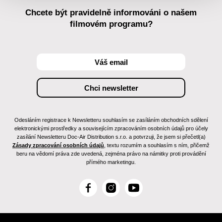
Chcete být pravidelně informováni o našem
filmovém programu?
Odesláním registrace k Newsletteru souhlasím se zasíláním obchodních sdělení
elektronickými prostředky a souvisejícím zpracováním osobních údajů pro účely
zasílání Newsletteru Doc-Air Distribution s.r.o. a potvrzuji, že jsem si přečetl(a)
Zásady zpracování osobních údajů
, textu rozumím a souhlasím s ním, přičemž
beru na vědomí práva zde uvedená, zejména právo na námitky proti provádění
přímého marketingu.
F
I
Y
a
n
o
c
s
u
e
t
T