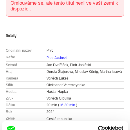
Omlouváme se, ale tento titul není ve vaší zemi k
dispozici.
Detaily
Originální název
Pryč
Režie
Piotr Jasiński
Scénář
Jan Dvořáček, Piotr Jasiński
Hrají
Dorota Šlajerová, Miloslav König, Martha Issová
Kamera
Vojtěch Lukeš
Střih
Oleksandr Veremeyenko
Hudba
Haštal Hapka
Zvuk
Vojtěch Cibulka
Délka
20 min (
16-30 min.
)
Rok
2024
Země
Česká republika
Barva
Barevný