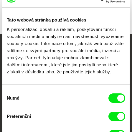
Produkce
FAMU
Smetanovo nábřeží 2
Festivaly
Pragueshorts Film festival 2025
11000 Praha 1
Tato webová stránka používá cookies
Česká republika
K personalizaci obsahu a reklam, poskytování funkcí
web:
http://www.famu.cz
sociálních médií a analýze naší návštěvnosti využíváme
e-mail:
petra.horka@famu.cz
soubory cookie. Informace o tom, jak náš web používáte,
Vaše online
sdílíme se svými partnery pro sociální média, inzerci a
analýzy. Partneři tyto údaje mohou zkombinovat s
dokumentární kino
dalšími informacemi, které jste jim poskytli nebo které
získali v důsledku toho, že používáte jejich služby.
Nové festivalové filmy
každý týden
Výběr
Nutné
souhlasu
Portál DAFilms.cz je výsledkem tvůrčí spolupráce 7 klíčových evropských
festivalů dokumentárního filmu sdružených do Doc Alliance. Naším cílem je
posouvat hranice dokumentárního filmu, propagovat jeho rozmanitost a
podporovat kvalitní autorské filmy.
Preferenční
Členové Doc Alliance