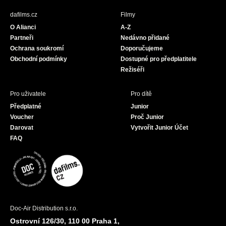
b
a
u
dafilms.cz
Filmy
o
g
b
O Alianci
A-Z
o
r
e
Partneři
Nedávno přidané
k
a
Ochrana soukromí
Doporučujeme
m
Obchodní podmínky
Dostupné pro předplatitele
Režiséři
Pro uživatele
Pro dítě
Předplatné
Junior
Voucher
Proč Junior
Darovat
Vytvořit Junior Účet
FAQ
Doc-Air Distribution s.r.o.
Ostrovní 126/30, 110 00 Praha 1,