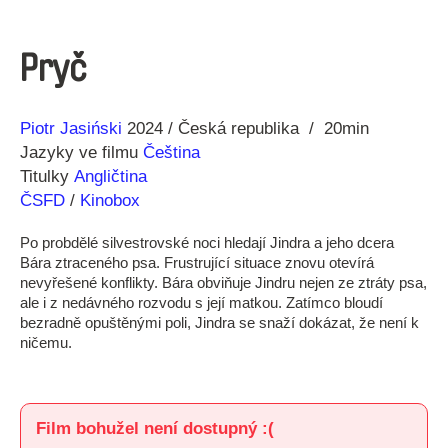
Pryč
Režie
Rok
Piotr Jasiński
2024
Česká republika
20min
Jazyky ve filmu
Čeština
Titulky
Angličtina
ČSFD
/
Kinobox
Po probdělé silvestrovské noci hledají Jindra a jeho dcera
Bára ztraceného psa. Frustrující situace znovu otevírá
nevyřešené konflikty. Bára obviňuje Jindru nejen ze ztráty psa,
ale i z nedávného rozvodu s její matkou. Zatímco bloudí
bezradně opuštěnými poli, Jindra se snaží dokázat, že není k
ničemu.
Film bohužel není dostupný :(