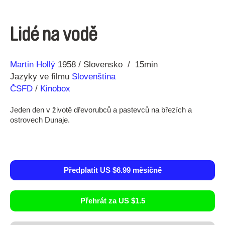
Lidé na vodě
Režie
Rok
Martin Hollý
1958
Slovensko
15min
Jazyky ve filmu
Slovenština
ČSFD
/
Kinobox
Jeden den v životě dřevorubců a pastevců na březích a
ostrovech Dunaje.
Předplatit US $6.99 měsíčně
Přehrát za US $1.5