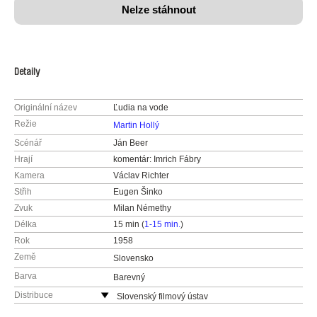
Nelze stáhnout
Detaily
Originální název
Ľudia na vode
Režie
Martin Hollý
Scénář
Ján Beer
Hrají
komentár: Imrich Fábry
Kamera
Václav Richter
Střih
Eugen Šinko
Zvuk
Milan Némethy
Délka
15 min (
1-15 min.
)
Rok
1958
Země
Slovensko
Barva
Barevný
Distribuce
Slovenský filmový ústav
Grösslingová 32