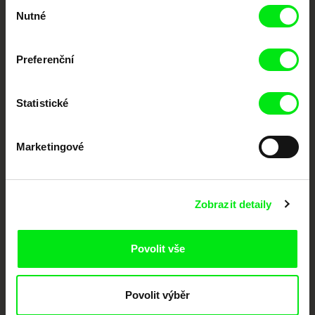
Vaše online
Výběr
Nutné
souhlasu
dokumentární kino
Nové festivalové filmy
Preferenční
každý týden
Statistické
Portál DAFilms.cz je výsledkem tvůrčí spolupráce 7 klíčových evropských
festivalů dokumentárního filmu sdružených do Doc Alliance. Naším cílem je
posouvat hranice dokumentárního filmu, propagovat jeho rozmanitost a
Marketingové
podporovat kvalitní autorské filmy.
Členové Doc Alliance
Zobrazit detaily
Povolit vše
Povolit výběr
CPH:DOX
Doclisboa
Millennium Docs
DOK Leipzig