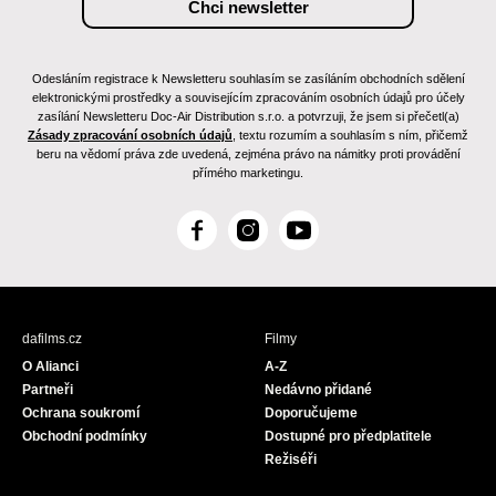
Odesláním registrace k Newsletteru souhlasím se zasíláním obchodních sdělení
elektronickými prostředky a souvisejícím zpracováním osobních údajů pro účely
zasílání Newsletteru Doc-Air Distribution s.r.o. a potvrzuji, že jsem si přečetl(a)
Zásady zpracování osobních údajů
, textu rozumím a souhlasím s ním, přičemž
beru na vědomí práva zde uvedená, zejména právo na námitky proti provádění
přímého marketingu.
F
I
Y
a
n
o
c
s
u
e
t
T
b
a
u
dafilms.cz
Filmy
o
g
b
O Alianci
A-Z
o
r
e
Partneři
Nedávno přidané
k
a
Ochrana soukromí
Doporučujeme
m
Obchodní podmínky
Dostupné pro předplatitele
Režiséři