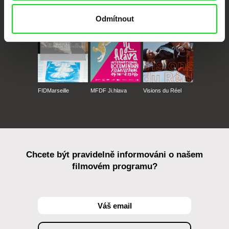
Against Gravity
Odmítnout
FIDMarseille
MFDF Ji.hlava
Visions du Réel
Chcete být pravidelně informováni o našem
filmovém programu?