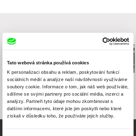
811 09 Bratislava
Slovensko
web:
http://www.sfu.sk
tel: +421-2-57 10 15 01
e-mail:
sfu@sfu.sk
Související filmy (20)
Tato webová stránka používá cookies
K personalizaci obsahu a reklam, poskytování funkcí
Dušan Hanák
Ladislav Kudelka
Ivan Húšťava
sociálních médií a analýze naší návštěvnosti využíváme
Učení
Chlapi z Gaderskej
Kuchári
soubory cookie. Informace o tom, jak náš web používáte,
doliny
sdílíme se svými partnery pro sociální média, inzerci a
analýzy. Partneři tyto údaje mohou zkombinovat s
dalšími informacemi, které jste jim poskytli nebo které
získali v důsledku toho, že používáte jejich služby.