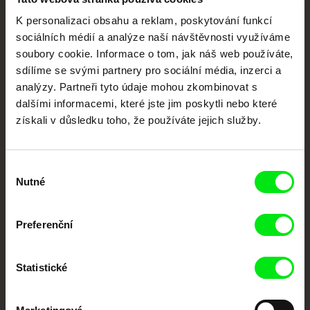
Vaše online
K personalizaci obsahu a reklam, poskytování funkcí
sociálních médií a analýze naší návštěvnosti využíváme
dokumentární kino
soubory cookie. Informace o tom, jak náš web používáte,
sdílíme se svými partnery pro sociální média, inzerci a
Nové festivalové filmy
analýzy. Partneři tyto údaje mohou zkombinovat s
každý týden
dalšími informacemi, které jste jim poskytli nebo které
získali v důsledku toho, že používáte jejich služby.
Portál DAFilms.cz je výsledkem tvůrčí spolupráce 7 klíčových evropských
festivalů dokumentárního filmu sdružených do Doc Alliance. Naším cílem je
posouvat hranice dokumentárního filmu, propagovat jeho rozmanitost a
Výběr
podporovat kvalitní autorské filmy.
Nutné
souhlasu
Členové Doc Alliance
Preferenční
Statistické