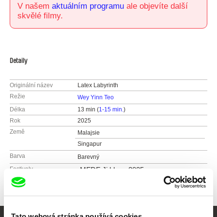
V našem
aktuálním programu
ale objevíte další
skvělé filmy.
Detaily
Originální název
Latex Labyrinth
Režie
Wey Yinn Teo
Délka
13 min (
1-15 min.
)
Rok
2025
Země
Malajsie
Singapur
Barva
Barevný
Festivaly
MFDF Ji.hlava 2025
Tato webová stránka používá cookies