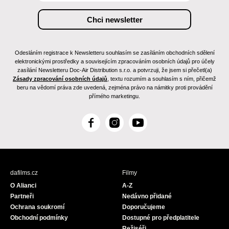
Odesláním registrace k Newsletteru souhlasím se zasíláním obchodních sdělení
elektronickými prostředky a souvisejícím zpracováním osobních údajů pro účely
zasílání Newsletteru Doc-Air Distribution s.r.o. a potvrzuji, že jsem si přečetl(a)
Zásady zpracování osobních údajů
, textu rozumím a souhlasím s ním, přičemž
beru na vědomí práva zde uvedená, zejména právo na námitky proti provádění
přímého marketingu.
F
I
Y
a
n
o
c
s
u
e
t
T
b
a
u
dafilms.cz
Filmy
o
g
b
O Alianci
A-Z
o
r
e
Partneři
Nedávno přidané
k
a
Ochrana soukromí
Doporučujeme
m
Obchodní podmínky
Dostupné pro předplatitele
Režiséři