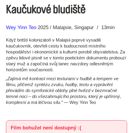
Kaučukové bludiště
Režie
Rok
Wey Yinn Teo
2025
Malajsie
Singapur
13min
Když britští kolonizátoři v Malajsii poprvé vysadili
kaučukovník, otevřeli cestu k budoucnosti místního
hospodářství i ekonomické a kulturní porobě obyvatelstva. Za
zpěvu lidové písně se v tomto poetickém dokumentu probouzí
starý muž a započíná svůj tanec navzdory odlesněným
horizontům současnosti.
„Zajímá mě kontrast mezi texturami v hudbě a tempem ve
filmu, přičemž syntézu zvuku, hudby, textu a vyprávění
převádím do symfonické oblohy plné hvězd v bezmračné
temné noci – do všezahrnujícího prostoru, který je upřímný,
komplexní a má léčivou sílu.“
— Wey Yinn Teo
Film bohužel není dostupný :(