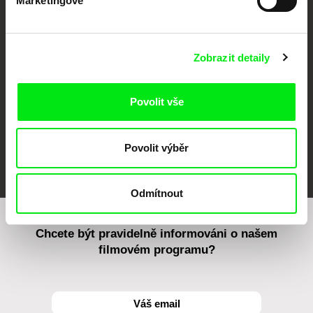
Marketingové
CPH:DOX
Doclisboa
Millennium Docs
DOK Leipzig
Against Gravity
Zobrazit detaily
Povolit vše
Povolit výběr
FIDMarseille
MFDF Ji.hlava
Visions du Réel
Odmítnout
Chcete být pravidelně informováni o našem
filmovém programu?