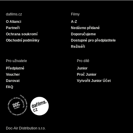
e
t
T
b
a
u
dafilms.cz
Filmy
o
g
b
O Alianci
A-Z
o
r
e
Partneři
Nedávno přidané
k
a
Ochrana soukromí
Doporučujeme
m
Obchodní podmínky
Dostupné pro předplatitele
Režiséři
Pro uživatele
Pro dítě
Předplatné
Junior
Voucher
Proč Junior
Darovat
Vytvořit Junior Účet
FAQ
Doc-Air Distribution s.r.o.