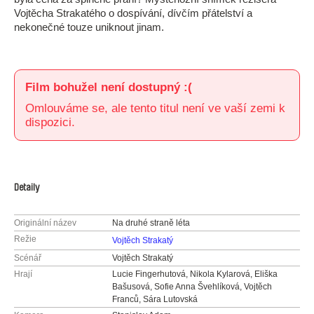
Vojtěcha Strakatého o dospívání, dívčím přátelství a
nekonečné touze uniknout jinam.
Film bohužel není dostupný :(
Omlouváme se, ale tento titul není ve vaší zemi k
dispozici.
Detaily
Originální název
Na druhé straně léta
Režie
Vojtěch Strakatý
Scénář
Vojtěch Strakatý
Hrají
Lucie Fingerhutová, Nikola Kylarová, Eliška
Bašusová, Sofie Anna Švehlíková, Vojtěch
Franců, Sára Lutovská