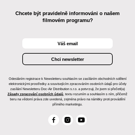
Chcete být pravidelně informováni o našem
filmovém programu?
Odesláním registrace k Newsletteru souhlasím se zasíláním obchodních sdělení
elektronickými prostředky a souvisejícím zpracováním osobních údajů pro účely
zasílání Newsletteru Doc-Air Distribution s.r.o. a potvrzuji, že jsem si přečetl(a)
Zásady zpracování osobních údajů
, textu rozumím a souhlasím s ním, přičemž
beru na vědomí práva zde uvedená, zejména právo na námitky proti provádění
přímého marketingu.
F
I
Y
a
n
o
c
s
u