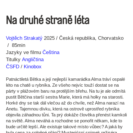
Na druhé straně léta
Režie
Rok
Vojtěch Strakatý
2025
Česká republika
Chorvatsko
85min
Jazyky ve filmu
Čeština
Titulky
Angličtina
ČSFD
/
Kinobox
Patnáctiletá Bětka a její nejlepší kamarádka Alma tráví ospalé
léto na chatě u rybníka. Ze všeho nejvíc touží dostat se na
párty v plážovém baru na protějším břehu. Na tu je ale odmítá
pustit Bětčina starší sestra Marie, která má holky na starosti.
Horké dny se tak dál vlečou až do chvíle, než Alma narazí na
Anetu. Tajemnou dívku, která na ostrově uprostřed rybníka
objevila záhadnou tůni. Ta prý dokáže člověka přenést kamkoli
na světě. Alma neváhá a rozhodne se ponořit někam, kde to
bude určitě lepší. Ale existuje takové místo vůbec? A jaká by
byla cena za splněné přání? Mysteriózní snímek režiséra