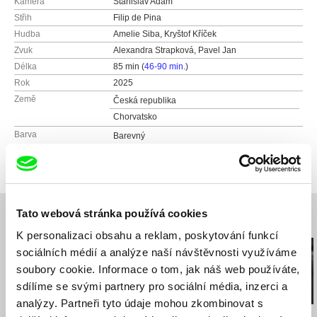
Kamera
Stanislav Adam
Střih
Filip de Pina
Hudba
Amelie Siba, Kryštof Kříček
Zvuk
Alexandra Strapková, Pavel Jan
Délka
85 min (
46-90 min.
)
Rok
2025
Země
Česká republika
Chorvatsko
Barva
Barevný
Festivaly
MFF Karlovy Vary 2025
Tato webová stránka používá cookies
Související filmy (20)
K personalizaci obsahu a reklam, poskytování funkcí
sociálních médií a analýze naší návštěvnosti využíváme
soubory cookie. Informace o tom, jak náš web používáte,
sdílíme se svými partnery pro sociální média, inzerci a
analýzy. Partneři tyto údaje mohou zkombinovat s
Jiří Menzel
Nikolas Sand
Martin Hollý