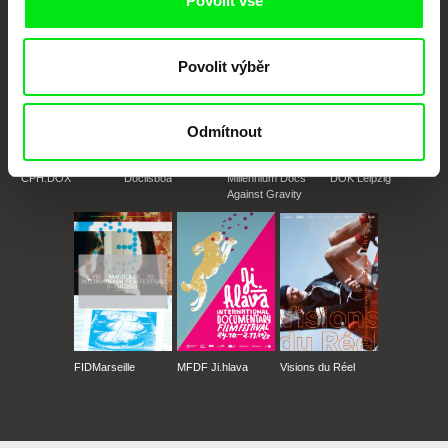
Povolit vše
Povolit výběr
Odmítnout
CPH:DOX
Doclisboa
Millennium Docs
DOK Leipzig
Against Gravity
FIDMarseille
MFDF Ji.hlava
Visions du Réel