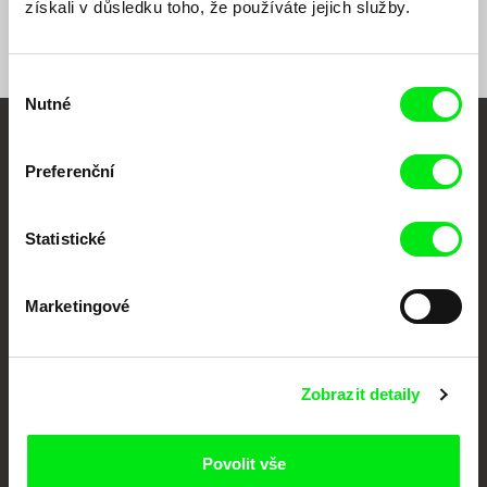
získali v důsledku toho, že používáte jejich služby.
Výběr
Nutné
souhlasu
Vaše online
Preferenční
dokumentární kino
Statistické
Nové festivalové filmy
každý týden
Marketingové
Portál DAFilms.cz je výsledkem tvůrčí spolupráce 7 klíčových evropských
festivalů dokumentárního filmu sdružených do Doc Alliance. Naším cílem je
posouvat hranice dokumentárního filmu, propagovat jeho rozmanitost a
podporovat kvalitní autorské filmy.
Zobrazit detaily
Členové Doc Alliance
Povolit vše