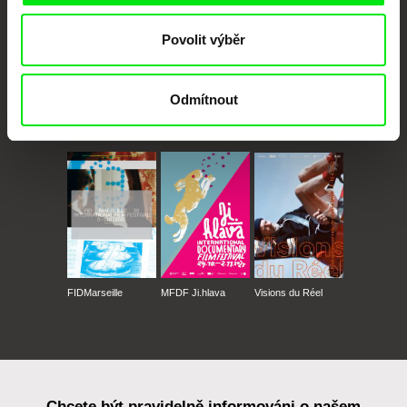
Povolit výběr
Odmítnout
CPH:DOX
Doclisboa
Millennium Docs
DOK Leipzig
Against Gravity
FIDMarseille
MFDF Ji.hlava
Visions du Réel
Chcete být pravidelně informováni o našem