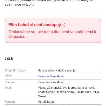
své matce vytvořil.
Film bohužel není dostupný :(
Omlouváme se, ale tento titul není ve vaší zemi k
dispozici.
Detaily
Originální název
Hore je nebo, v doline som ja
Režie
Katarína Gramatová
Scénář
Katarína Gramatová
Hrají
Michal Záchenský, Eva Mores, Jana Oľhová,
Adam Šuniar, Dominik Vetrák, Július Oľha, Attila
Mokos
Kamera
Tomáš Kotas