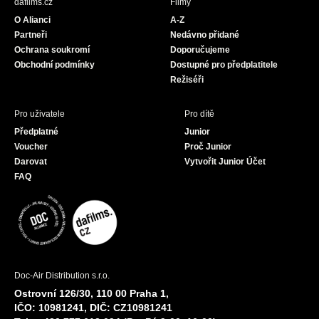
dafilms.cz
Filmy
o
g
b
O Alianci
A-Z
o
r
e
Partneři
Nedávno přidané
k
a
Ochrana soukromí
Doporučujeme
m
Obchodní podmínky
Dostupné pro předplatitele
Režiséři
Pro uživatele
Pro dítě
Předplatné
Junior
Voucher
Proč Junior
Darovat
Vytvořit Junior Účet
FAQ
Doc-Air Distribution s.r.o.
Ostrovní 126/30, 110 00 Praha 1,
IČO: 10981241, DIČ: CZ10981241