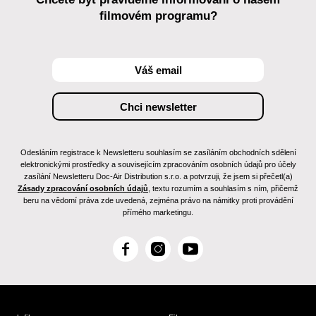
filmovém programu?
Odesláním registrace k Newsletteru souhlasím se zasíláním obchodních sdělení
elektronickými prostředky a souvisejícím zpracováním osobních údajů pro účely
zasílání Newsletteru Doc-Air Distribution s.r.o. a potvrzuji, že jsem si přečetl(a)
Zásady zpracování osobních údajů
, textu rozumím a souhlasím s ním, přičemž
beru na vědomí práva zde uvedená, zejména právo na námitky proti provádění
přímého marketingu.
F
I
Y
a
n
o
c
s
u
e
t
T
b
a
u