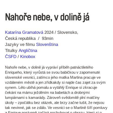
Nahoře nebe, v dolině já
Režie
Rok
Katarína Gramatová
2024
Slovensko
Česká republika
93min
Jazyky ve filmu
Slovenština
Titulky
Angličtina
ČSFD
/
Kinobox
Nahoře nebe, v dolině já vypráví příběh patnáctiletého
Enriqueho, který vyrůstá se svou babičkou v zapomenuté
slovenské vesnici, zatímco jeho matka Martina pracuje ve
vzdáleném městě a jen zřídkakdy si najde čas zajet za svým
synem. Léto ubíhá pomalu a vytáhlý Enrique si zkracuje
čekání na mámu ježděním na babetách a drobnými
lumpárnami s kamarády. Zároveň svědomitě plní matčiny
úkoly – zpočátku bez otázek, ale brzy začne tušit, že nejsou
tak nevinné, jak se zdálo. Ve vesnici se o Martině šíří pomluvy
a Enrique postupně začíná pochybovat o obrazu, který si o