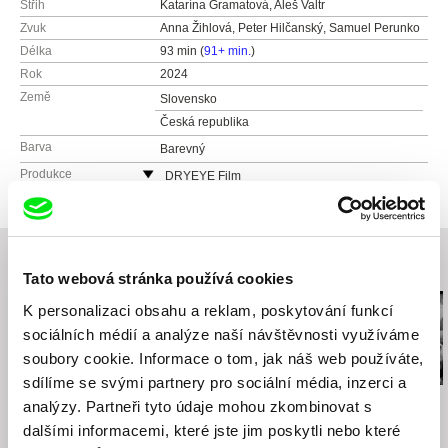
Střih
Katarína Gramatová, Aleš Valtr
Zvuk
Anna Žihlová, Peter Hilčanský, Samuel Perunko
Délka
93 min (
91+ min.
)
Rok
2024
Země
Slovensko
Česká republika
Barva
Barevný
Produkce
DRYEYE Film
Slovensko
web:
https://dryeyefilm.com
e-mail:
info@dryeyefilm.com
Související filmy (20)
Nochi Film
Tato webová stránka používá cookies
Česká republika
K personalizaci obsahu a reklam, poskytování funkcí
web:
http://www.nochinochinochi.com
sociálních médií a analýze naší návštěvnosti využíváme
e-mail:
hello@nochinochinochi.com
soubory cookie. Informace o tom, jak náš web používáte,
sdílíme se svými partnery pro sociální média, inzerci a
Iveta Grófová
Dušan Hanák
Štefan Uher
analýzy. Partneři tyto údaje mohou zkombinovat s
Až do města Aš
322
Slunce v síti
dalšími informacemi, které jste jim poskytli nebo které