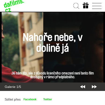
Nahoře nebe, v
dolině já
Je nám líto, ale z důvodu licenčního omezení není tento film
dostupný v rámci předplatného.
Galerie 2/5
Sdílet přes
Facebook
Twitter