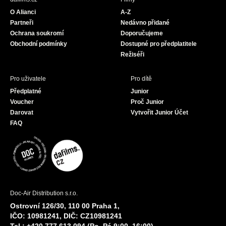
o
g
b
O Alianci
A-Z
o
r
e
Partneři
Nedávno přidané
k
a
Ochrana soukromí
Doporučujeme
m
Obchodní podmínky
Dostupné pro předplatitele
Režiséři
Pro uživatele
Pro dítě
Předplatné
Junior
Voucher
Proč Junior
Darovat
Vytvořit Junior Účet
FAQ
Doc-Air Distribution s.r.o.
Ostrovní 126/30, 110 00 Praha 1,
IČO: 10981241, DIČ: CZ10981241
Tel.: +420 777 613 094 (Po–Pá 9:00–16:00)