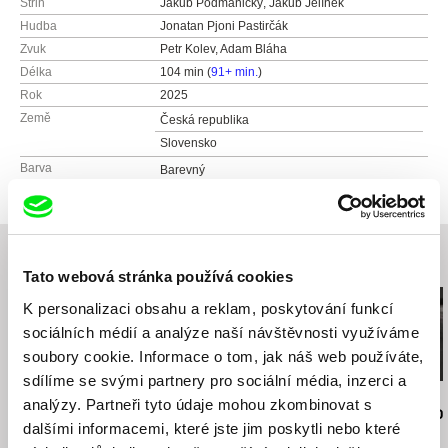
Střih
Jakub Podmanický, Jakub Jelínek
Hudba
Jonatan Pjoni Pastirčák
Zvuk
Petr Kolev, Adam Bláha
Délka
104 min (
91+ min.
)
Rok
2025
Země
Česká republika
Slovensko
Barva
Barevný
Související filmy (20)
Tato webová stránka používá cookies
K personalizaci obsahu a reklam, poskytování funkcí
sociálních médií a analýze naší návštěvnosti využíváme
soubory cookie. Informace o tom, jak náš web používáte,
sdílíme se svými partnery pro sociální média, inzerci a
Jiří Menzel
Nikolas Sand
Martin Hollý
analýzy. Partneři tyto údaje mohou zkombinovat s
Na samotě u lesa
léto09
Případ pro o
dalšími informacemi, které jste jim poskytli nebo které