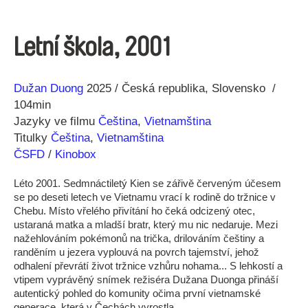
Letní škola, 2001
Režie
Rok
Dužan Duong
2025
Česká republika
Slovensko
104min
Jazyky ve filmu
Čeština
,
Vietnamština
Titulky
Čeština
,
Vietnamština
ČSFD
/
Kinobox
Léto 2001. Sedmnáctiletý Kien se zářivě červeným účesem
se po deseti letech ve Vietnamu vrací k rodině do tržnice v
Chebu. Místo vřelého přivítání ho čeká odcizený otec,
ustaraná matka a mladší bratr, který mu nic nedaruje. Mezi
nažehlováním pokémonů na trička, drilováním češtiny a
randěním u jezera vyplouvá na povrch tajemství, jehož
odhalení převrátí život tržnice vzhůru nohama... S lehkostí a
vtipem vyprávěný snímek režiséra Dužana Duonga přináší
autentický pohled do komunity očima první vietnamské
generace, která v Čechách vyrostla.