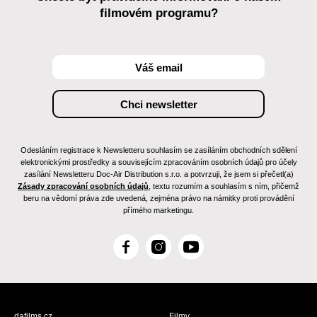
filmovém programu?
Odesláním registrace k Newsletteru souhlasím se zasíláním obchodních sdělení
elektronickými prostředky a souvisejícím zpracováním osobních údajů pro účely
zasílání Newsletteru Doc-Air Distribution s.r.o. a potvrzuji, že jsem si přečetl(a)
Zásady zpracování osobních údajů
, textu rozumím a souhlasím s ním, přičemž
beru na vědomí práva zde uvedená, zejména právo na námitky proti provádění
přímého marketingu.
F
I
Y
a
n
o
c
s
u
e
t
T
b
a
u
dafilms.cz
Filmy