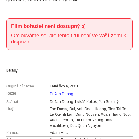
Film bohužel není dostupný :(
Omlouváme se, ale tento titul není ve vaší zemi k
dispozici.
Detaily
Originální název
Letní škola, 2001
Režie
Dužan Duong
Scénář
Dužan Duong, Lukáš Kokeš, Jan Smutný
Hrají
The Duong Bui, Anh Doan Hoang, Tien Tai To,
Le Quỳnh Lan, Dũng Nguyễn, Xuan Thang Ngo,
Xuan Tiem To, Thi Pham Nhung, Jana
Vaculíková, Duc Quan Nguyen
Kamera
Adam Mach