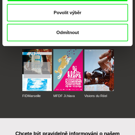
Povolit výběr
Odmítnout
CPH:DOX
Doclisboa
Millennium Docs
DOK Leipzig
Against Gravity
FIDMarseille
MFDF Ji.hlava
Visions du Réel
Chcete být pravidelně informováni o našem