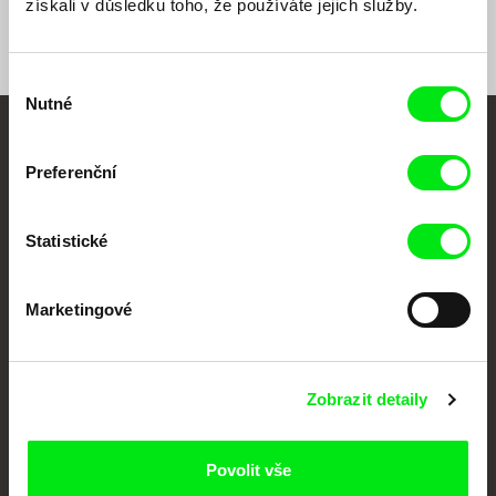
získali v důsledku toho, že používáte jejich služby.
Výběr
Nutné
souhlasu
Vaše online
Preferenční
dokumentární kino
Statistické
Nové festivalové filmy
každý týden
Marketingové
Portál DAFilms.cz je výsledkem tvůrčí spolupráce 7 klíčových evropských
festivalů dokumentárního filmu sdružených do Doc Alliance. Naším cílem je
posouvat hranice dokumentárního filmu, propagovat jeho rozmanitost a
podporovat kvalitní autorské filmy.
Zobrazit detaily
Členové Doc Alliance
Povolit vše