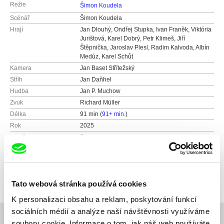
Režie
Šimon Koudela
Scénář
Šimon Koudela
Hrají
Jan Dlouhý, Ondřej Stupka, Ivan Franěk, Viktória
Jurištová, Karel Dobrý, Petr Klimeš, Jiří
Štěpnička, Jaroslav Plesl, Radim Kalvoda, Albín
Medúz, Karel Schůt
Kamera
Jan Baset Střítežský
Střih
Jan Daňhel
Hudba
Jan P. Muchow
Zvuk
Richard Müller
Délka
91 min (
91+ min.
)
Rok
2025
Země
Česká republika
Slovensko
Barva
Barevný
Distribuce
CinemArt, a.s.
Tato webová stránka používá cookies
Národní třída 28
K personalizaci obsahu a reklam, poskytování funkcí
111 21 Praha 1
sociálních médií a analýze naší návštěvnosti využíváme
Česká republika
Související filmy (20)
soubory cookie. Informace o tom, jak náš web používáte,
web:
http://www.cinemart.cz