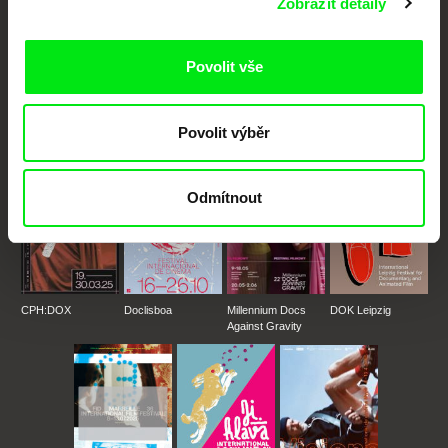
Zobrazit detaily
Portál DAFilms.cz je výsledkem tvůrčí spolupráce 7 klíčových evropských
festivalů dokumentárního filmu sdružených do Doc Alliance. Naším cílem je
Povolit vše
posouvat hranice dokumentárního filmu, propagovat jeho rozmanitost a
podporovat kvalitní autorské filmy.
Členové Doc Alliance
Povolit výběr
Odmítnout
CPH:DOX
Doclisboa
Millennium Docs
DOK Leipzig
Against Gravity