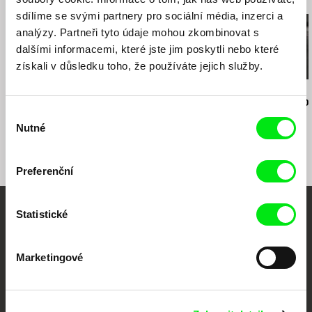
tel: +420 224 949 110
sdílíme se svými partnery pro sociální média, inzerci a
fax: +420 221 105 220
analýzy. Partneři tyto údaje mohou zkombinovat s
e-mail:
info@cinemart.cz
dalšími informacemi, které jste jim poskytli nebo které
získali v důsledku toho, že používáte jejich služby.
Jiří Menzel
Nikolas Sand
Martin Hollý
Na samotě u lesa
léto09
Případ pro o
Výběr
Nutné
souhlasu
Preferenční
Statistické
Vaše online
dokumentární kino
Marketingové
Nové festivalové filmy
každý týden