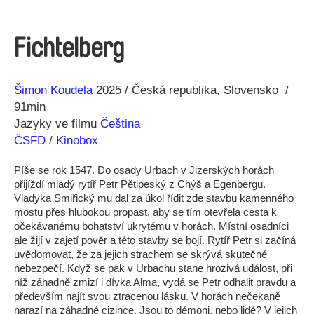
Fichtelberg
Režie
Rok
Šimon Koudela
2025
Česká republika
Slovensko
91min
Jazyky ve filmu
Čeština
ČSFD
/
Kinobox
Píše se rok 1547. Do osady Urbach v Jizerských horách
přijíždí mladý rytíř Petr Pětipeský z Chýš a Egenbergu.
Vladyka Smiřický mu dal za úkol řídit zde stavbu kamenného
mostu přes hlubokou propast, aby se tím otevřela cesta k
očekávanému bohatství ukrytému v horách. Místní osadníci
ale žijí v zajetí pověr a této stavby se bojí. Rytíř Petr si začíná
uvědomovat, že za jejich strachem se skrývá skutečné
nebezpečí. Když se pak v Urbachu stane hrozivá událost, při
níž záhadně zmizí i dívka Alma, vydá se Petr odhalit pravdu a
především najít svou ztracenou lásku. V horách nečekaně
narazí na záhadné cizince. Jsou to démoni, nebo lidé? V jejich