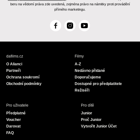
beru na vědomí práva zde uvedená, zejména právo na námitky proti provádění
přímého marketingu.
F
I
Y
a
n
o
c
s
u
e
t
T
b
a
u
dafilms.cz
Filmy
o
g
b
O Alianci
A-Z
o
r
e
Partneři
Nedávno přidané
k
a
Ochrana soukromí
Doporučujeme
m
Obchodní podmínky
Dostupné pro předplatitele
Režiséři
Pro uživatele
Pro dítě
Předplatné
Junior
Voucher
Proč Junior
Darovat
Vytvořit Junior Účet
FAQ