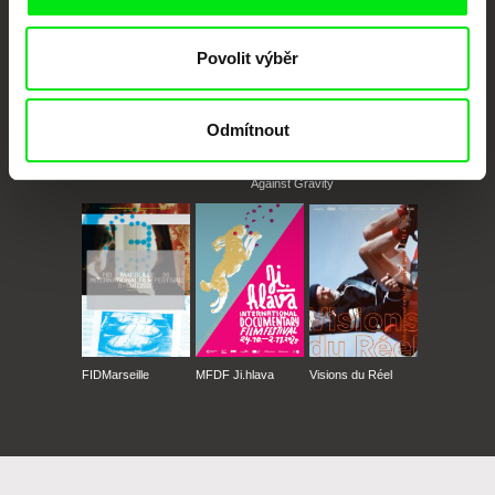
Povolit výběr
Odmítnout
CPH:DOX
Doclisboa
Millennium Docs
DOK Leipzig
Against Gravity
FIDMarseille
MFDF Ji.hlava
Visions du Réel