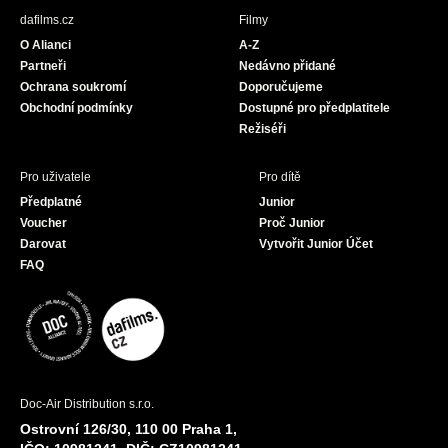
b
a
u
dafilms.cz
Filmy
o
g
b
O Alianci
A-Z
o
r
e
Partneři
Nedávno přidané
k
a
Ochrana soukromí
Doporučujeme
m
Obchodní podmínky
Dostupné pro předplatitele
Režiséři
Pro uživatele
Pro dítě
Předplatné
Junior
Voucher
Proč Junior
Darovat
Vytvořit Junior Účet
FAQ
Doc-Air Distribution s.r.o.
Ostrovní 126/30, 110 00 Praha 1,