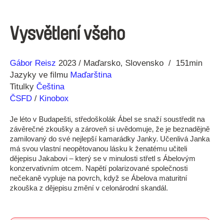
Vysvětlení všeho
Režie
Rok
Gábor Reisz
2023
Maďarsko
Slovensko
151min
Jazyky ve filmu
Maďarština
Titulky
Čeština
ČSFD
/
Kinobox
Je léto v Budapešti, středoškolák Ábel se snaží soustředit na
závěrečné zkoušky a zároveň si uvědomuje, že je beznadějně
zamilovaný do své nejlepší kamarádky Janky. Učenlivá Janka
má svou vlastní neopětovanou lásku k ženatému učiteli
dějepisu Jakabovi – který se v minulosti střetl s Ábelovým
konzervativním otcem. Napětí polarizované společnosti
nečekaně vypluje na povrch, když se Ábelova maturitní
zkouška z dějepisu změní v celonárodní skandál.