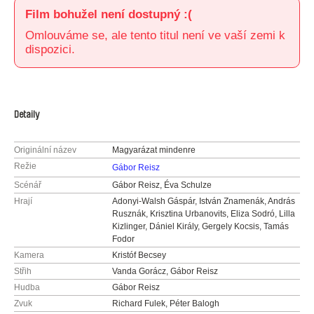
Film bohužel není dostupný :(
Omlouváme se, ale tento titul není ve vaší zemi k
dispozici.
Detaily
Originální název
Magyarázat mindenre
Režie
Gábor Reisz
Scénář
Gábor Reisz, Éva Schulze
Hrají
Adonyi-Walsh Gáspár, István Znamenák, András
Rusznák, Krisztina Urbanovits, Eliza Sodró, Lilla
Kizlinger, Dániel Király, Gergely Kocsis, Tamás
Fodor
Kamera
Kristóf Becsey
Střih
Vanda Gorácz, Gábor Reisz
Hudba
Gábor Reisz
Zvuk
Richard Fulek, Péter Balogh