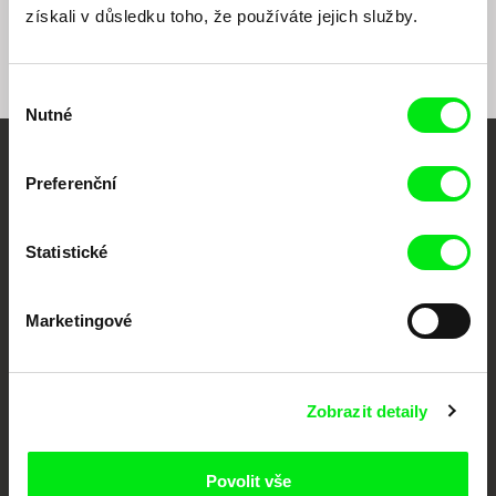
získali v důsledku toho, že používáte jejich služby.
Výběr
Nutné
souhlasu
Vaše online
Preferenční
dokumentární kino
Statistické
Nové festivalové filmy
každý týden
Marketingové
Portál DAFilms.cz je výsledkem tvůrčí spolupráce 7 klíčových evropských
festivalů dokumentárního filmu sdružených do Doc Alliance. Naším cílem je
posouvat hranice dokumentárního filmu, propagovat jeho rozmanitost a
Zobrazit detaily
podporovat kvalitní autorské filmy.
Členové Doc Alliance
Povolit vše