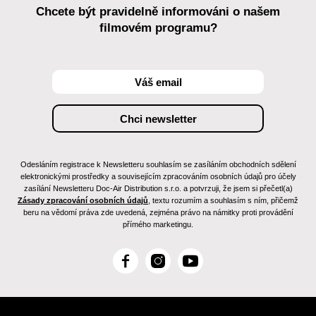
Chcete být pravidelně informováni o našem
filmovém programu?
Odesláním registrace k Newsletteru souhlasím se zasíláním obchodních sdělení
elektronickými prostředky a souvisejícím zpracováním osobních údajů pro účely
zasílání Newsletteru Doc-Air Distribution s.r.o. a potvrzuji, že jsem si přečetl(a)
Zásady zpracování osobních údajů
, textu rozumím a souhlasím s ním, přičemž
beru na vědomí práva zde uvedená, zejména právo na námitky proti provádění
přímého marketingu.
F
I
Y
a
n
o
c
s
u
e
t
T