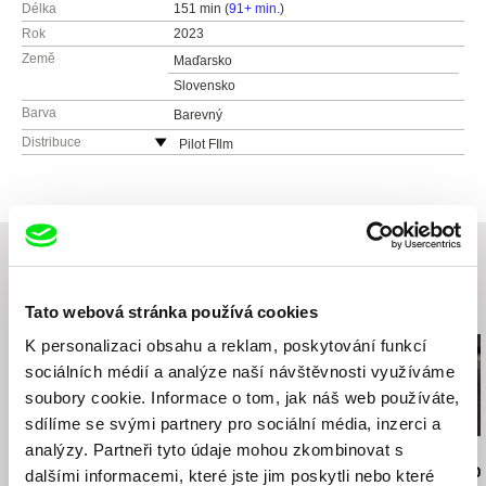
Délka
151 min (
91+ min.
)
Rok
2023
Země
Maďarsko
Slovensko
Barva
Barevný
Distribuce
Pilot FIlm
Česká republika
web:
http://pilot-film.cz
e-mail:
info@mimesis.cz
Související filmy (20)
Tato webová stránka používá cookies
K personalizaci obsahu a reklam, poskytování funkcí
sociálních médií a analýze naší návštěvnosti využíváme
soubory cookie. Informace o tom, jak náš web používáte,
sdílíme se svými partnery pro sociální média, inzerci a
analýzy. Partneři tyto údaje mohou zkombinovat s
Jiří Menzel
Nikolas Sand
Martin Hollý
Na samotě u lesa
léto09
Případ pro o
dalšími informacemi, které jste jim poskytli nebo které