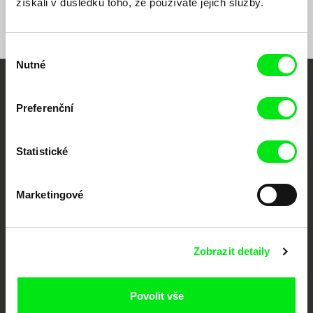
získali v důsledku toho, že používáte jejich služby.
Výběr
Nutné
souhlasu
Vaše online
Preferenční
dokumentární kino
Statistické
Nové festivalové filmy
každý týden
Marketingové
Portál DAFilms.cz je výsledkem tvůrčí spolupráce 7 klíčových evropských
festivalů dokumentárního filmu sdružených do Doc Alliance. Naším cílem je
posouvat hranice dokumentárního filmu, propagovat jeho rozmanitost a
podporovat kvalitní autorské filmy.
Zobrazit detaily
Členové Doc Alliance
Povolit vše