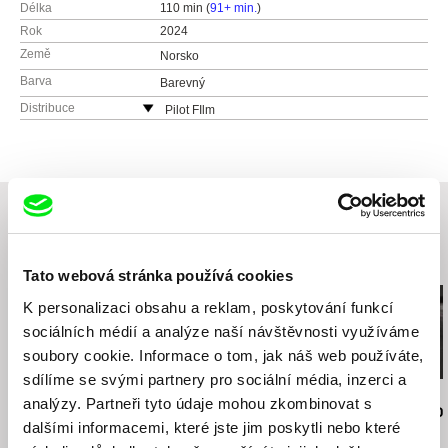
Délka
110 min (
91+ min.
)
Rok
2024
Země
Norsko
Barva
Barevný
Distribuce
Pilot FIlm
Česká republika
web:
http://pilot-film.cz
e-mail:
info@mimesis.cz
Související filmy (20)
Tato webová stránka používá cookies
K personalizaci obsahu a reklam, poskytování funkcí
sociálních médií a analýze naší návštěvnosti využíváme
soubory cookie. Informace o tom, jak náš web používáte,
sdílíme se svými partnery pro sociální média, inzerci a
Jiří Menzel
Nikolas Sand
Martin Hollý
analýzy. Partneři tyto údaje mohou zkombinovat s
Na samotě u lesa
léto09
Případ pro o
dalšími informacemi, které jste jim poskytli nebo které