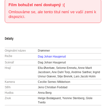
Film bohužel není dostupný :(
Omlouváme se, ale tento titul není ve vaší zemi k
dispozici.
Detaily
Originální název
Drømmer
Režie
Dag Johan Haugerud
Scénář
Dag Johan Haugerud
Hrají
Ella Øverbøe, Selome Emnetu, Anne Marit
Jacobsen, Ane Dahl Torp, Andrine Sæther, Ingrid
Unnur Giæver, Silje Breivik, Lars Jacob Holm
Kamera
Cecilie Semec Mikkelson
Střih
Jens Christian Fodstad
Hudba
Anna Berg
Zvuk
Helge Bodøgaard, Yvonne Stenberg, Gisle
Tveito