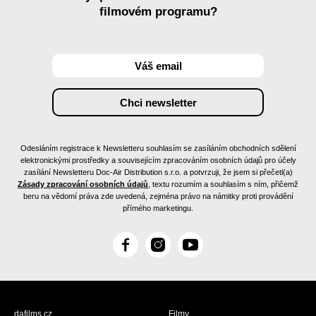
filmovém programu?
Odesláním registrace k Newsletteru souhlasím se zasíláním obchodních sdělení
elektronickými prostředky a souvisejícím zpracováním osobních údajů pro účely
zasílání Newsletteru Doc-Air Distribution s.r.o. a potvrzuji, že jsem si přečetl(a)
Zásady zpracování osobních údajů
, textu rozumím a souhlasím s ním, přičemž
beru na vědomí práva zde uvedená, zejména právo na námitky proti provádění
přímého marketingu.
F
I
Y
a
n
o
c
s
u
e
t
T
b
a
u
dafilms.cz
Filmy