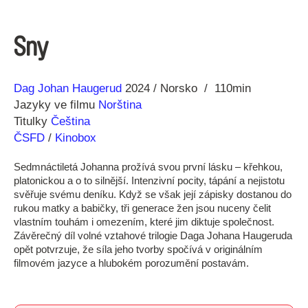
Sny
Režie
Rok
Dag Johan Haugerud
2024
Norsko
110min
Jazyky ve filmu
Norština
Titulky
Čeština
ČSFD
/
Kinobox
Sedmnáctiletá Johanna prožívá svou první lásku – křehkou,
platonickou a o to silnější. Intenzivní pocity, tápání a nejistotu
svěřuje svému deníku. Když se však její zápisky dostanou do
rukou matky a babičky, tři generace žen jsou nuceny čelit
vlastním touhám i omezením, které jim diktuje společnost.
Závěrečný díl volné vztahové trilogie Daga Johana Haugeruda
opět potvrzuje, že síla jeho tvorby spočívá v originálním
filmovém jazyce a hlubokém porozumění postavám.