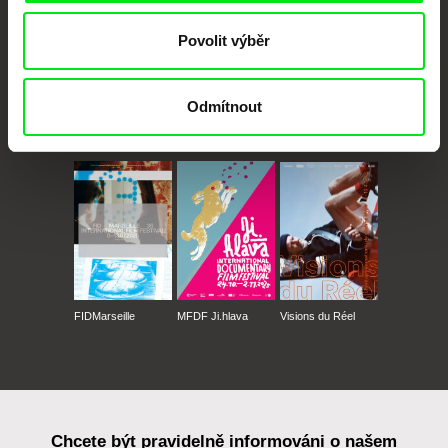
Povolit výběr
Odmítnout
CPH:DOX
Doclisboa
Millennium Docs
DOK Leipzig
Against Gravity
FIDMarseille
MFDF Ji.hlava
Visions du Réel
Chcete být pravidelně informováni o našem