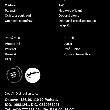
o
g
b
O Alianci
A-Z
o
r
e
Partneři
Nedávno přidané
k
a
Ochrana soukromí
Doporučujeme
m
Obchodní podmínky
Dostupné pro předplatitele
Režiséři
Pro uživatele
Pro dítě
Předplatné
Junior
Voucher
Proč Junior
Darovat
Vytvořit Junior Účet
FAQ
Doc-Air Distribution s.r.o.
Ostrovní 126/30, 110 00 Praha 1,
IČO: 10981241, DIČ: CZ10981241
Tel.: +420 777 613 094 (Po–Pá 9:00–16:00)