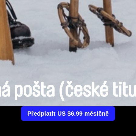
á pošta (české tit
Předplatit US $6.99 měsíčně