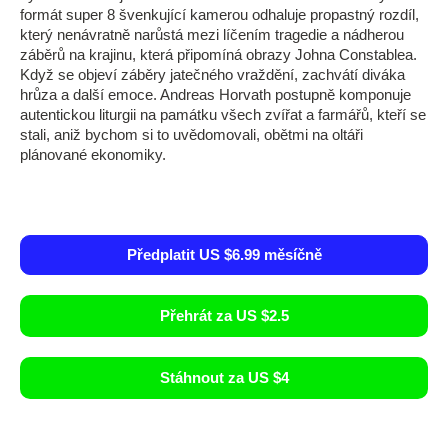
formát super 8 švenkující kamerou odhaluje propastný rozdíl,
který nenávratně narůstá mezi líčením tragedie a nádherou
záběrů na krajinu, která připomíná obrazy Johna Constablea.
Když se objeví záběry jatečného vraždění, zachvátí diváka
hrůza a další emoce. Andreas Horvath postupně komponuje
autentickou liturgii na památku všech zvířat a farmářů, kteří se
stali, aniž bychom si to uvědomovali, obětmi na oltáři
plánované ekonomiky.
Předplatit US $6.99 měsíčně
Přehrát za US $2.5
Stáhnout za US $4