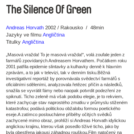
The Silence Of Green
Režie
Rok
Andreas Horvath
2002
Rakousko
48min
Jazyky ve filmu
Angličtina
Titulky
Angličtina
„Masová vražda! To je masová vražda!“, volá zoufale jeden z
farmářů zpovídaných Andreasem Horvathem. Počátkem roku
2001 patřila epidemie slintavky a kulhavky denně k hlavním
zprávám, a to jak v televizi, tak v denním tisku.
Běžná
investigativní reportáž by porovnávala svědectví farmářů s
oficiálními sděleními, analyzovala řetězec příčin a následků,
snažila se vyvrátit fámy nebo naopak potvrdit podezření ze
spiknutí. Ticho zeleně má však podobu elegie, je to rekviem,
které zachycuje stav naprostého zmatku v průmyslu stiženém
katastrofou; podává politickou obžalobu formou poetického
eseje.
A zatímco posloucháme příběhy očitých svědků
zachycené mimo obraz, prohlíží si Andreas Horvath idylickou
anglickou krajinu, kterou však posedlo tíživé ticho, jako by
byla obestřena jakousi záhadnou rouškou.
Film natočený na