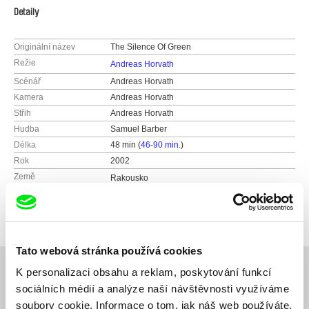
Detaily
Originální název
The Silence Of Green
Režie
Andreas Horvath
Scénář
Andreas Horvath
Kamera
Andreas Horvath
Střih
Andreas Horvath
Hudba
Samuel Barber
Délka
48 min (
46-90 min.
)
Rok
2002
Země
Rakousko
Distribuce
Andreas Horvath
Schwarzenberg promenade 60
5026 Salzburg
Rakousko
Tato webová stránka používá cookies
web:
http://andreas-horvath.com
K personalizaci obsahu a reklam, poskytování funkcí
e-mail:
film@andreas-horvath.com
sociálních médií a analýze naší návštěvnosti využíváme
Související filmy (20)
soubory cookie. Informace o tom, jak náš web používáte,