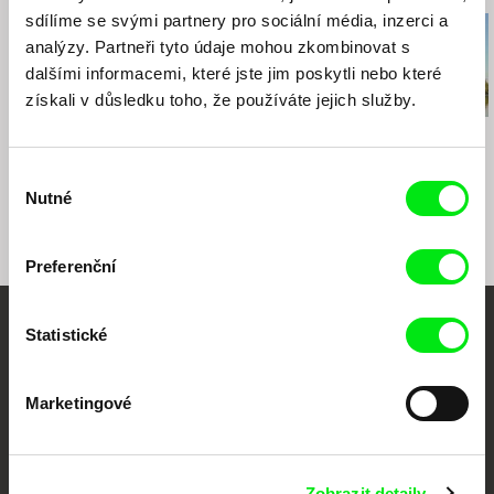
sdílíme se svými partnery pro sociální média, inzerci a
analýzy. Partneři tyto údaje mohou zkombinovat s
dalšími informacemi, které jste jim poskytli nebo které
získali v důsledku toho, že používáte jejich služby.
Joris Lachaise
Iva Radivojević
Goran Dević
CONVENTION: Black Wall
Alef
Na vodě
/ White Holes
Výběr
Nutné
souhlasu
Preferenční
Statistické
Vaše online
dokumentární kino
Marketingové
Nové festivalové filmy
každý týden
Zobrazit detaily