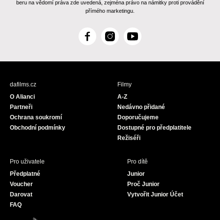
beru na vědomí práva zde uvedená, zejména právo na námitky proti provádění
přímého marketingu.
F
I
Y
a
n
o
c
s
u
e
t
T
b
a
u
dafilms.cz
Filmy
o
g
b
O Alianci
A-Z
o
r
e
Partneři
Nedávno přidané
k
a
Ochrana soukromí
Doporučujeme
m
Obchodní podmínky
Dostupné pro předplatitele
Režiséři
Pro uživatele
Pro dítě
Předplatné
Junior
Voucher
Proč Junior
Darovat
Vytvořit Junior Účet
FAQ