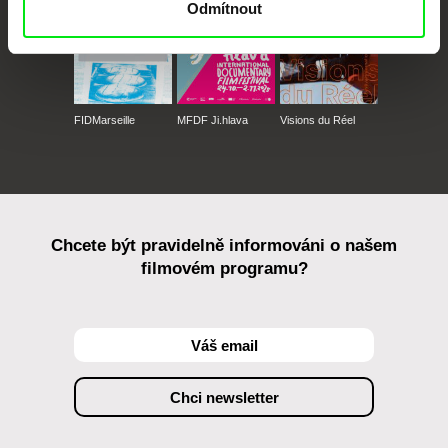
Odmítnout
FIDMarseille
MFDF Ji.hlava
Visions du Réel
Chcete být pravidelně informováni o našem
filmovém programu?