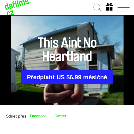
This Aint No
Heartland
Předplatit US $6.99 měsíčně
Sdílet přes
Facebook
Twitter