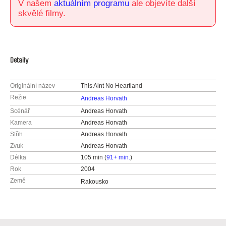
V našem
aktuálním programu
ale objevíte další
skvělé filmy.
Detaily
Originální název
This Aint No Heartland
Režie
Andreas Horvath
Scénář
Andreas Horvath
Kamera
Andreas Horvath
Střih
Andreas Horvath
Zvuk
Andreas Horvath
Délka
105 min (
91+ min.
)
Rok
2004
Země
Rakousko