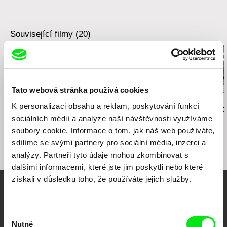
Související filmy (20)
Tato webová stránka používá cookies
Robert Mihály
Rob Lemkin
Peter Kerekes
K personalizaci obsahu a reklam, poskytování funkcí
Nejkrásnější kout na
Nepřátelé národa
Jak se vaří d
sociálních médií a analýze naší návštěvnosti využíváme
světě
soubory cookie. Informace o tom, jak náš web používáte,
sdílíme se svými partnery pro sociální média, inzerci a
analýzy. Partneři tyto údaje mohou zkombinovat s
dalšími informacemi, které jste jim poskytli nebo které
získali v důsledku toho, že používáte jejich služby.
Vaše online
dokumentární kino
Výběr
Nutné
souhlasu