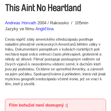
This Aint No Heartland
Režie
Rok
Andreas Horvath
2004
Rakousko
105min
Jazyky ve filmu
Angličtina
Cesta napříč státy amerického středozápadu postihuje
naladění převážně venkovských Američanů běhěm války v
Iráku. Dokumentární panoptikum v kulisách rozlehlých polí
nechává tepat srdce velmoci často překvapivě, groteskně a
někdy až děsivě. Filmař postupuje posloupným viděním od
živých výjevů k neosobnímu vědomí země, k duchům kteří
jsou její podstatou. Ocitáme se uprostřed Ameriky, a zároveň
na jejím počátku. Spokuprožíváme ji pohledem, která vidí jinak
mytickou geografii sredozápadu včetně ironie, jež se vrací k
těm, kteří ji stvořili.
Film bohužel není dostupný :(