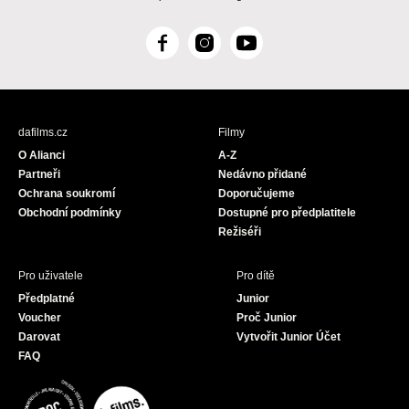
F
I
Y
a
n
o
c
s
u
e
t
T
b
a
u
dafilms.cz
Filmy
o
g
b
O Alianci
A-Z
o
r
e
Partneři
Nedávno přidané
k
a
Ochrana soukromí
Doporučujeme
m
Obchodní podmínky
Dostupné pro předplatitele
Režiséři
Pro uživatele
Pro dítě
Předplatné
Junior
Voucher
Proč Junior
Darovat
Vytvořit Junior Účet
FAQ