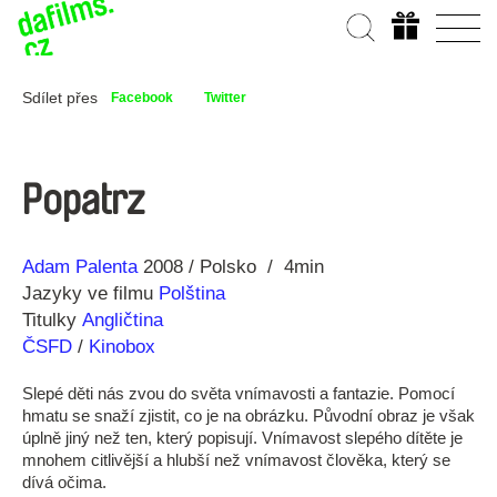
Sdílet přes
Facebook
Twitter
Popatrz
Režie
Rok
Adam Palenta
2008
Polsko
4min
Jazyky ve filmu
Polština
Titulky
Angličtina
ČSFD
/
Kinobox
Slepé děti nás zvou do světa vnímavosti a fantazie. Pomocí
hmatu se snaží zjistit, co je na obrázku. Původní obraz je však
úplně jiný než ten, který popisují. Vnímavost slepého dítěte je
mnohem citlivější a hlubší než vnímavost člověka, který se
dívá očima.