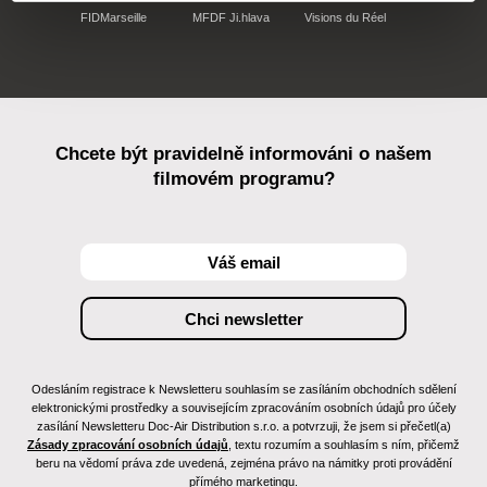
FIDMarseille
MFDF Ji.hlava
Visions du Réel
Chcete být pravidelně informováni o našem
filmovém programu?
Odesláním registrace k Newsletteru souhlasím se zasíláním obchodních sdělení
elektronickými prostředky a souvisejícím zpracováním osobních údajů pro účely
zasílání Newsletteru Doc-Air Distribution s.r.o. a potvrzuji, že jsem si přečetl(a)
Zásady zpracování osobních údajů
, textu rozumím a souhlasím s ním, přičemž
beru na vědomí práva zde uvedená, zejména právo na námitky proti provádění
přímého marketingu.