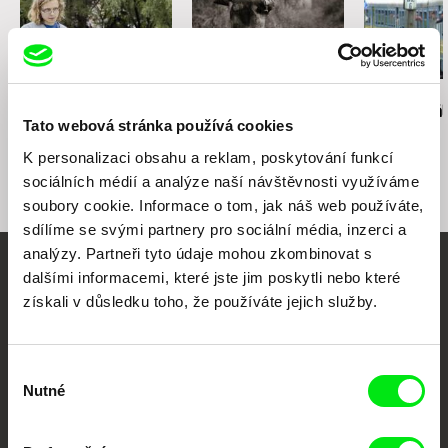
Maksim Shved
Dušan Hanák
Michał Jóźwiak
Pure Art
Výzva do ticha
Fotbalový tá
Tato webová stránka používá cookies
K personalizaci obsahu a reklam, poskytování funkcí
sociálních médií a analýze naší návštěvnosti využíváme
soubory cookie. Informace o tom, jak náš web používáte,
sdílíme se svými partnery pro sociální média, inzerci a
analýzy. Partneři tyto údaje mohou zkombinovat s
dalšími informacemi, které jste jim poskytli nebo které
Vaše online
získali v důsledku toho, že používáte jejich služby.
dokumentární kino
Nové festivalové filmy
Výběr
Nutné
každý týden
souhlasu