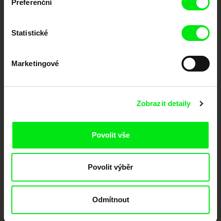
Preferenční
Portál DAFilms.cz je výsledkem tvůrčí spolupráce 7 klíčových evropských
festivalů dokumentárního filmu sdružených do Doc Alliance. Naším cílem je
posouvat hranice dokumentárního filmu, propagovat jeho rozmanitost a
podporovat kvalitní autorské filmy.
Statistické
Členové Doc Alliance
Marketingové
Zobrazit detaily
Povolit vše
CPH:DOX
Doclisboa
Millennium Docs
DOK Leipzig
Against Gravity
Povolit výběr
Odmítnout