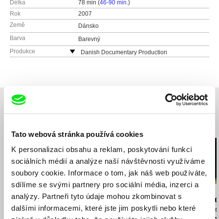
Délka
78 min (
46-90 min.
)
Rok
2007
Země
Dánsko
Barva
Barevný
Produkce
Danish Documentary Production
Dánsko
web:
http://www.danishdocumentary.com/
e-mail:
info@danishdocumentary.com
Tju-Bang Film 2 ApS
Dánsko
Související filmy (20)
Tato webová stránka používá cookies
K personalizaci obsahu a reklam, poskytování funkcí
sociálních médií a analýze naší návštěvnosti využíváme
soubory cookie. Informace o tom, jak náš web používáte,
sdílíme se svými partnery pro sociální média, inzerci a
Vít Janeček
Mátyás Prikler
Karel Vachek
analýzy. Partneři tyto údaje mohou zkombinovat s
Houba
Děkuji, dobře
Co dělat? (Ce
dalšími informacemi, které jste jim poskytli nebo které
Prahy do Če