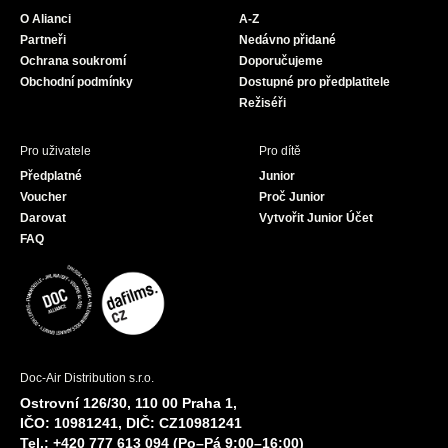
o
g
b
O Alianci
A-Z
o
r
e
Partneři
Nedávno přidané
k
a
Ochrana soukromí
Doporučujeme
m
Obchodní podmínky
Dostupné pro předplatitele
Režiséři
Pro uživatele
Pro dítě
Předplatné
Junior
Voucher
Proč Junior
Darovat
Vytvořit Junior Účet
FAQ
Doc-Air Distribution s.r.o.
Ostrovní 126/30, 110 00 Praha 1,
IČO: 10981241, DIČ: CZ10981241
Tel.: +420 777 613 094 (Po–Pá 9:00–16:00)