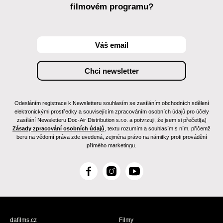
filmovém programu?
Odesláním registrace k Newsletteru souhlasím se zasíláním obchodních sdělení
elektronickými prostředky a souvisejícím zpracováním osobních údajů pro účely
zasílání Newsletteru Doc-Air Distribution s.r.o. a potvrzuji, že jsem si přečetl(a)
Zásady zpracování osobních údajů
, textu rozumím a souhlasím s ním, přičemž
beru na vědomí práva zde uvedená, zejména právo na námitky proti provádění
přímého marketingu.
F
I
Y
a
n
o
c
s
u
e
t
T
b
a
u
dafilms.cz
Filmy