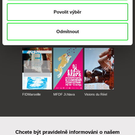
Povolit výběr
Odmítnout
CPH:DOX
Doclisboa
Millennium Docs
DOK Leipzig
Against Gravity
FIDMarseille
MFDF Ji.hlava
Visions du Réel
Chcete být pravidelně informováni o našem