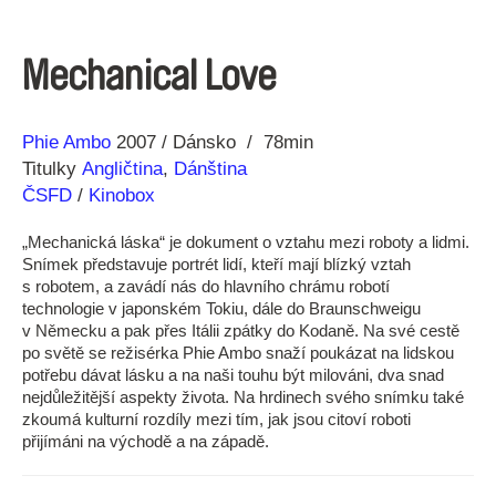
Mechanical Love
Režie
Rok
Phie Ambo
2007
Dánsko
78min
Titulky
Angličtina
,
Dánština
ČSFD
/
Kinobox
„Mechanická láska“ je dokument o vztahu mezi roboty a lidmi.
Snímek představuje portrét lidí, kteří mají blízký vztah
s robotem, a zavádí nás do hlavního chrámu robotí
technologie v japonském Tokiu, dále do Braunschweigu
v Německu a pak přes Itálii zpátky do Kodaně. Na své cestě
po světě se režisérka Phie Ambo snaží poukázat na lidskou
potřebu dávat lásku a na naši touhu být milováni, dva snad
nejdůležitější aspekty života. Na hrdinech svého snímku také
zkoumá kulturní rozdíly mezi tím, jak jsou citoví roboti
přijímáni na východě a na západě.