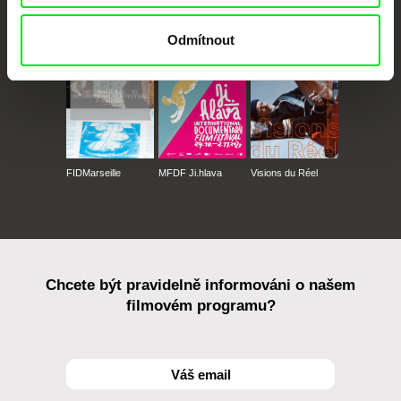
CPH:DOX
Doclisboa
Millennium Docs
DOK Leipzig
Against Gravity
Odmítnout
FIDMarseille
MFDF Ji.hlava
Visions du Réel
Chcete být pravidelně informováni o našem
filmovém programu?