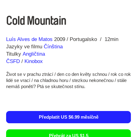
Cold Mountain
Režie
Rok
Luís Alves de Matos
2009
Portugalsko
12min
Jazyky ve filmu
Čínština
Titulky
Angličtina
ČSFD
/
Kinobox
Život se v prachu ztrácí / den co den květy schnou / rok co rok
lidé se vrací / na chladnou horu / stezkou nekonečnou / stále
nemáš ponětí? Ptá se skutečnost stínu.
Předplatit US $6.99 měsíčně
Přehrát za US $1.5