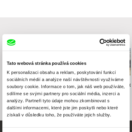
Rua da Indústria n° 36 - 1 Dto°
1300 - 306 Lisbon
Portugalsko
e-mail:
amatarfilmes@gmail.com
Související filmy (20)
Tato webová stránka používá cookies
K personalizaci obsahu a reklam, poskytování funkcí
sociálních médií a analýze naší návštěvnosti využíváme
Graeme Thomson
Deborah Stratman
Vladimír Turner
Facs of Life
From Hetty to Nancy
White-Black 
soubory cookie. Informace o tom, jak náš web používáte,
sdílíme se svými partnery pro sociální média, inzerci a
analýzy. Partneři tyto údaje mohou zkombinovat s
dalšími informacemi, které jste jim poskytli nebo které
získali v důsledku toho, že používáte jejich služby.