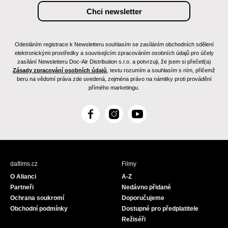
Odesláním registrace k Newsletteru souhlasím se zasíláním obchodních sdělení
elektronickými prostředky a souvisejícím zpracováním osobních údajů pro účely
zasílání Newsletteru Doc-Air Distribution s.r.o. a potvrzuji, že jsem si přečetl(a)
Zásady zpracování osobních údajů
, textu rozumím a souhlasím s ním, přičemž
beru na vědomí práva zde uvedená, zejména právo na námitky proti provádění
přímého marketingu.
F
I
Y
a
n
o
c
s
u
e
t
T
b
a
u
dafilms.cz
Filmy
o
g
b
O Alianci
A-Z
o
r
e
Partneři
Nedávno přidané
k
a
Ochrana soukromí
Doporučujeme
m
Obchodní podmínky
Dostupné pro předplatitele
Režiséři