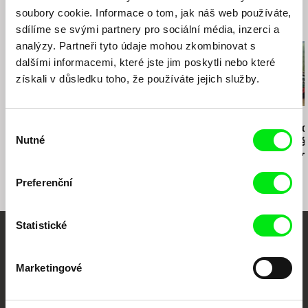
soubory cookie. Informace o tom, jak náš web používáte,
Související filmy (20)
sdílíme se svými partnery pro sociální média, inzerci a
analýzy. Partneři tyto údaje mohou zkombinovat s
dalšími informacemi, které jste jim poskytli nebo které
získali v důsledku toho, že používáte jejich služby.
Andrea Slováková
Petr Šprincl
Karel Vachek
Výběr
Nadohled
Morava, krásná zem II
Bohemia doc
Nutné
Labyrint svě
souhlasu
lusthauz srd
(Božská kom
Preferenční
Statistické
Vaše online
Marketingové
dokumentární kino
Nové festivalové filmy