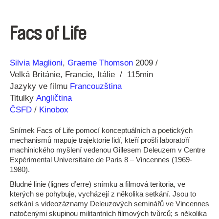
Facs of Life
Režie
Rok
Silvia Maglioni
Graeme Thomson
2009
Velká Británie
Francie
Itálie
115min
Jazyky ve filmu
Francouzština
Titulky
Angličtina
ČSFD
/
Kinobox
Snímek Facs of Life pomocí konceptuálních a poetických
mechanismů mapuje trajektorie lidí, kteří prošli laboratoří
machinického myšlení vedenou Gillesem Deleuzem v Centre
Expérimental Universitaire de Paris 8 – Vincennes (1969-
1980).
Bludné linie (lignes d’erre) snímku a filmová teritoria, ve
kterých se pohybuje, vycházejí z několika setkání. Jsou to
setkání s videozáznamy Deleuzových seminářů ve Vincennes
natočenými skupinou militantních filmových tvůrců; s několika