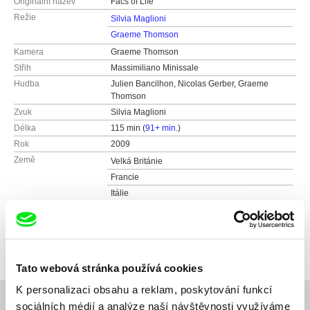
Originální název
Facs of Life
Režie
Silvia Maglioni
Graeme Thomson
Kamera
Graeme Thomson
Střih
Massimiliano Minissale
Hudba
Julien Bancilhon, Nicolas Gerber, Graeme
Thomson
Zvuk
Silvia Maglioni
Délka
115 min (
91+ min.
)
Rok
2009
Země
Velká Británie
Francie
Itálie
Barva
Barevný
Produkce
Terminal Beach
web:
http://cargocollective.com/terminal-beach
e-mail:
pinkpantherevolt@gmail.com
,
bartleby
Tato webová stránka používá cookies
bearlife@gmail.com
K personalizaci obsahu a reklam, poskytování funkcí
sociálních médií a analýze naší návštěvnosti využíváme