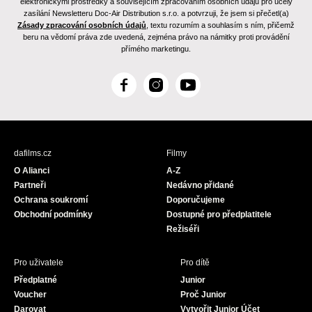
elektronickými prostředky a souvisejícím zpracováním osobních údajů pro účely
zasílání Newsletteru Doc-Air Distribution s.r.o. a potvrzuji, že jsem si přečetl(a)
Zásady zpracování osobních údajů
, textu rozumím a souhlasím s ním, přičemž
beru na vědomí práva zde uvedená, zejména právo na námitky proti provádění
přímého marketingu.
F
I
Y
a
n
o
c
s
u
e
t
T
b
a
u
dafilms.cz
Filmy
o
g
b
O Alianci
A-Z
o
r
e
Partneři
Nedávno přidané
k
a
Ochrana soukromí
Doporučujeme
m
Obchodní podmínky
Dostupné pro předplatitele
Režiséři
Pro uživatele
Pro dítě
Předplatné
Junior
Voucher
Proč Junior
Darovat
Vytvořit Junior Účet